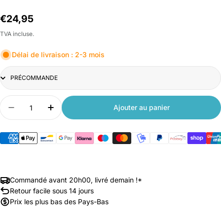
Prix
€24,95
habituel
TVA incluse.
Délai de livraison : 2-3 mois
Title
Quantité
Ajouter au panier
Diminuer la quantité pour Xiaomi Deerma Portab
Augmenter la quantité pour Xiaomi Dee
Commandé avant 20h00, livré demain !*
Retour facile sous 14 jours
Prix les plus bas des Pays-Bas