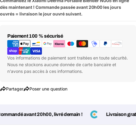
Commandez le Xiaomi Deerma Portable Blender NU05 en ligne
dès maintenant ! Commande passée avant 20h00 les jours
ouvrés = livraison le jour ouvré suivant.
Moyens
Paiement 100 % sécurisé
de
paiement
Poser une question
Vos informations de paiement sont traitées en toute sécurité.
Votre
Nous ne stockons aucune donnée de carte bancaire et
nom
n'avons pas accès à ces informations.
Votre
Partager ce produit
email
Partager
Poser une question
Votre
Copier
Partager
téléphone
Votre
mandé avant 20h00, livré demain !
Livraison gratuit
message