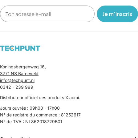
Email
‎ ‎ ‎ Je m'inscris ‎ ‎ ‎
Koningsbergenweg 16,
3771 NS Barneveld
info@techpunt.nl
0342 - 239 999
Distributeur officiel des produits Xiaomi.
Jours ouvrés : 09h00 - 17h00
N° de registre du commerce : 81252617
N° de TVA : NL862018729B01