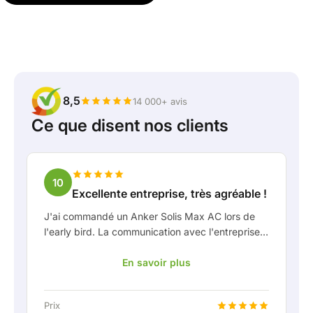
8,5
14 000+ avis
Ce que disent nos clients
10
Excellente entreprise, très agréable !
J'ai commandé un Anker Solis Max AC lors de
l'early bird. La communication avec l'entreprise,
en particulier avec Rico, s'est très bien passée
En savoir plus
en tant que client. Rico m'a tenu bien informé de
la livraison et a fait preuve d'une belle réflexion
partagée. Après avoir convenu de la livraison, on
Prix
m'a même proposé gratuitement une connexion