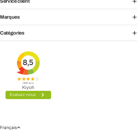
Service client
Marques
Catégories
Langue
Français