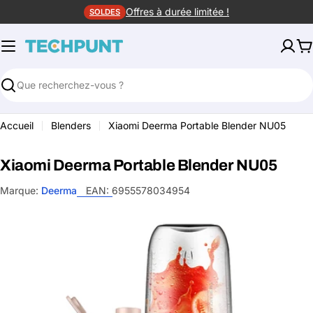
Aller
Offres à durée limitée !
SOLDES
au
contenu
P
Rechercher
Accueil
Blenders
Xiaomi Deerma Portable Blender NU05
Xiaomi Deerma Portable Blender NU05
Marque:
Deerma
EAN:
6955578034954