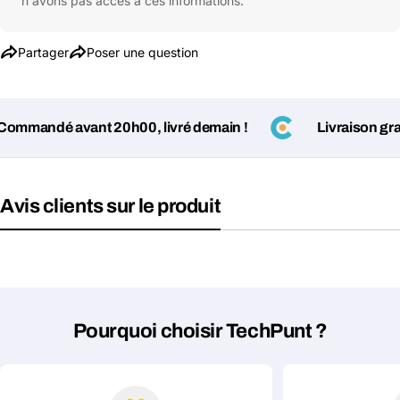
n'avons pas accès à ces informations.
Poser une question
Partager
Poser une question
Votre
nom
mandé avant 20h00, livré demain !
Livraison gratui
Votre
Partager ce produit
email
Votre
Copier
Partager
téléphone
Avis clients sur le produit
Votre
message
Les champs marqués d'un * sont obligatoires
Pourquoi choisir TechPunt ?
Envoyer la question