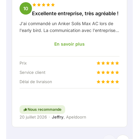
10
Excellente entreprise, très agréable !
J'ai commandé un Anker Solis Max AC lors de
l'early bird. La communication avec l'entreprise,
en particulier avec Rico, s'est très bien passée
En savoir plus
en tant que client. Rico m'a tenu bien informé de
la livraison et a fait preuve d'une belle réflexion
partagée. Après avoir convenu de la livraison, on
Prix
m'a même proposé gratuitement une connexion
fixe pour pouvoir raccorder la batterie
Service client
domestique via une liaison permanente. Vraiment
Délai de livraison
super, évidemment. En bref : une entreprise très
agréable où le service et l'écoute du client
restent une priorité. Continuez comme ça !
Nous recommande
20 juillet 2026
·
Jeffry
, Apeldoorn