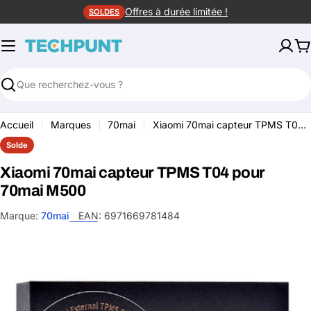
Aller
Offres à durée limitée !
SOLDES
au
contenu
P
Rechercher
Accueil
Marques
70mai
Xiaomi 70mai capteur TPMS T04 pour 70mai M500
Solde
Xiaomi 70mai capteur TPMS T04 pour
70mai M500
Marque:
70mai
EAN:
6971669781484