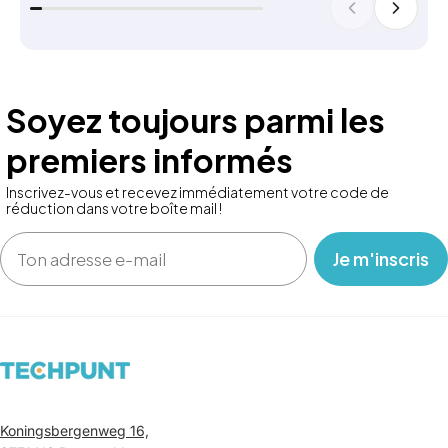
Soyez toujours parmi les
premiers informés
Inscrivez-vous et recevez immédiatement votre code de
réduction dans votre boîte mail !
Email
‎ ‎ ‎ Je m'inscris ‎ ‎ ‎
Koningsbergenweg 16,