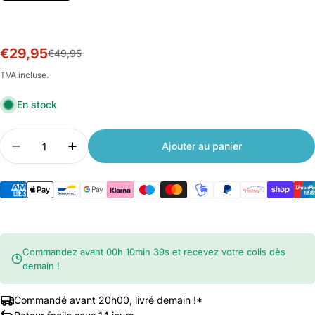
€29,95
Prix
Prix
€49,95
soldé
habituel
TVA incluse.
En stock
Quantité
Ajouter au panier
Diminuer la quantité pour Xiaomi 70mai capteu
Augmenter la quantité pour Xiaomi 70
Commandez avant
00
h
10
min
39
s
et recevez votre colis dès
demain !
Commandé avant 20h00, livré demain !*