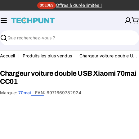
Aller
Offres à durée limitée !
SOLDES
au
contenu
P
Rechercher
Accueil
Produits les plus vendus
Chargeur voiture double USB Xiaomi 70mai CC01
Chargeur voiture double USB Xiaomi 70mai
CC01
Marque:
70mai
EAN:
6971669782924