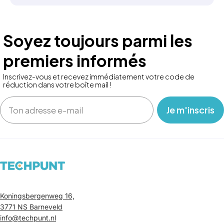
Soyez toujours parmi les
premiers informés
Inscrivez-vous et recevez immédiatement votre code de
réduction dans votre boîte mail !
Email
‎ ‎ ‎ Je m'inscris ‎ ‎ ‎
Koningsbergenweg 16,
3771 NS Barneveld
info@techpunt.nl