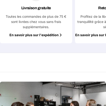
Poser une question
Livraison gratuite
Reto
Votre
Toutes les commandes de plus de 75 €
Profitez de la li
nom
sont livrées chez vous sans frais
tranquillité grâce 
supplémentaires.
s
Votre
Partager ce produit
email
En savoir plus sur l'expédition
En savoir plus sur 
Votre
Copier
Partager
téléphone
Votre
message
Les champs marqués d'un * sont obligatoires
Envoyer la question