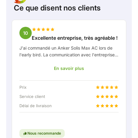
Ce que disent nos clients
10
Excellente entreprise, très agréable !
J'ai commandé un Anker Solis Max AC lors de
l'early bird. La communication avec l'entreprise,
en particulier avec Rico, s'est très bien passée
En savoir plus
en tant que client. Rico m'a tenu bien informé de
la livraison et a fait preuve d'une belle réflexion
partagée. Après avoir convenu de la livraison, on
Prix
m'a même proposé gratuitement une connexion
fixe pour pouvoir raccorder la batterie
Service client
domestique via une liaison permanente. Vraiment
Délai de livraison
super, évidemment. En bref : une entreprise très
agréable où le service et l'écoute du client
restent une priorité. Continuez comme ça !
Nous recommande