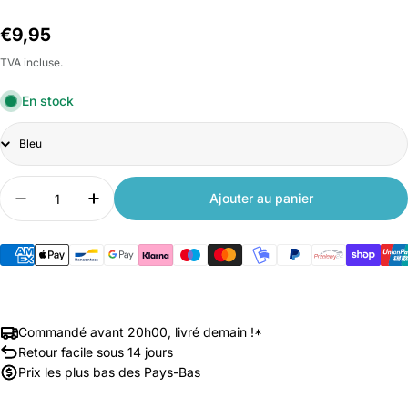
Prix
€9,95
habituel
TVA incluse.
En stock
Title
Quantité
Ajouter au panier
Diminuer la quantité pour Support de portable Nil
Augmenter la quantité pour Support de p
Commandé avant 20h00, livré demain !*
Retour facile sous 14 jours
Prix les plus bas des Pays-Bas