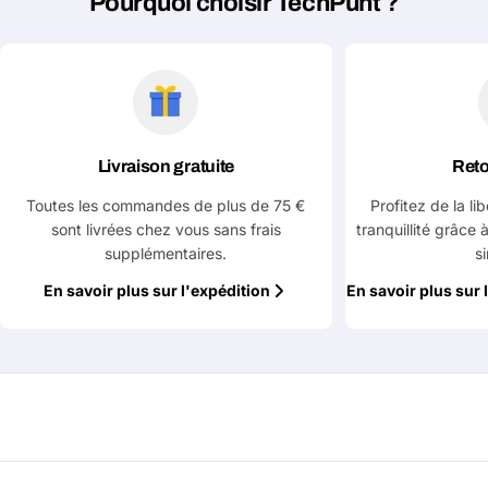
Pourquoi choisir TechPunt ?
Poser une question
Votre
nom
Livraison gratuite
Reto
Votre
Toutes les commandes de plus de 75 €
Profitez de la li
Partager ce produit
email
sont livrées chez vous sans frais
tranquillité grâce 
supplémentaires.
s
Votre
Copier
Partager
téléphone
En savoir plus sur l'expédition
En savoir plus sur 
Votre
message
Les champs marqués d'un * sont obligatoires
Envoyer la question