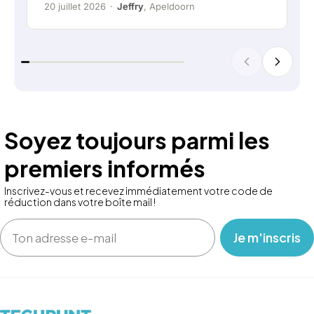
20 juillet 2026
·
Jeffry
, Apeldoorn
Soyez toujours parmi les
premiers informés
Inscrivez-vous et recevez immédiatement votre code de
réduction dans votre boîte mail !
Email
‎ ‎ ‎ Je m'inscris ‎ ‎ ‎