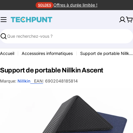
Aller
Offres à durée limitée !
SOLDES
au
contenu
P
Rechercher
Accueil
Accessoires informatiques
Support de portable Nillkin Ascent
Support de portable Nillkin Ascent
Marque:
Nillkin
EAN:
6902048185814