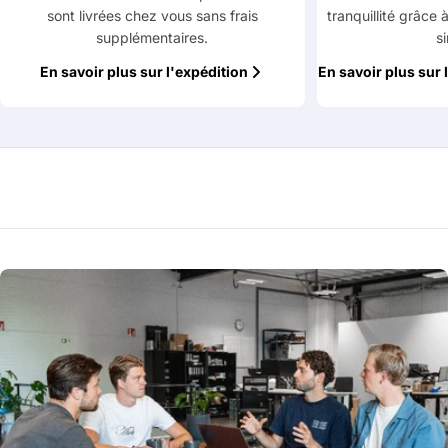
sont livrées chez vous sans frais
tranquillité grâce 
supplémentaires.
s
En savoir plus sur l'expédition
En savoir plus sur 
Poser une question
Votre
nom
Votre
Partager ce produit
email
Votre
Copier
Partager
téléphone
Votre
message