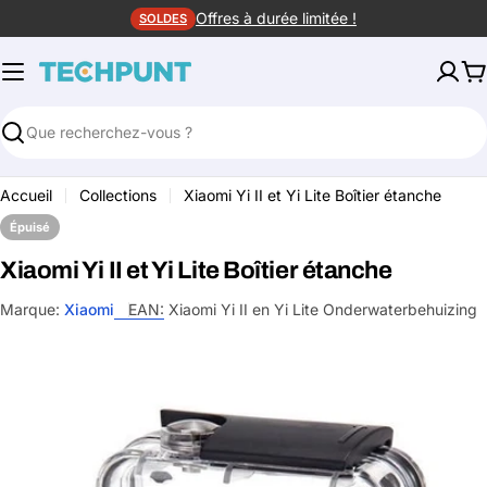
Aller
Offres à durée limitée !
SOLDES
au
contenu
P
Rechercher
Accueil
Collections
Xiaomi Yi II et Yi Lite Boîtier étanche
Épuisé
Xiaomi Yi II et Yi Lite Boîtier étanche
Marque:
Xiaomi
EAN:
Xiaomi Yi II en Yi Lite Onderwaterbehuizing