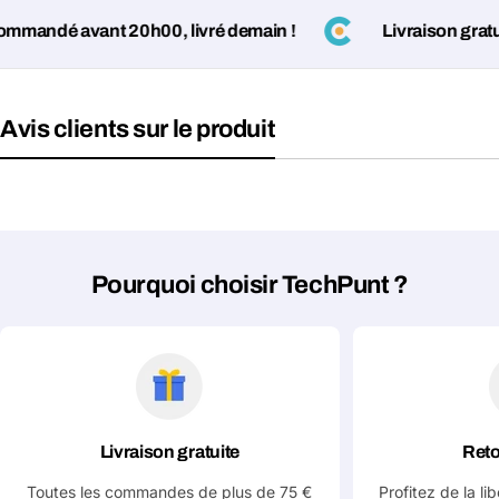
andé avant 20h00, livré demain !
Livraison gratuit
Avis clients sur le produit
Pourquoi choisir TechPunt ?
Livraison gratuite
Reto
Toutes les commandes de plus de 75 €
Profitez de la li