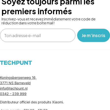
Soyez toujours parmi les
premiers informés
Inscrivez-vous et recevez immédiatement votre code de
réduction dans votre boîte mail !
Email
‎ ‎ ‎ Je m'inscris ‎ ‎ ‎
Koningsbergenweg 16,
3771 NS Barneveld
info@techpunt.nl
0342 - 239 999
Distributeur officiel des produits Xiaomi.