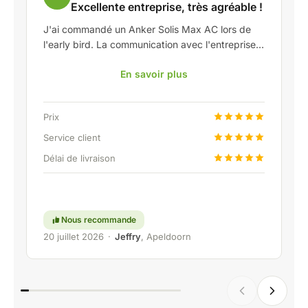
Excellente entreprise, très agréable !
J'ai commandé un Anker Solis Max AC lors de
l'early bird. La communication avec l'entreprise,
en particulier avec Rico, s'est très bien passée
En savoir plus
en tant que client. Rico m'a tenu bien informé de
la livraison et a fait preuve d'une belle réflexion
partagée. Après avoir convenu de la livraison, on
Prix
m'a même proposé gratuitement une connexion
fixe pour pouvoir raccorder la batterie
Service client
domestique via une liaison permanente. Vraiment
Délai de livraison
super, évidemment. En bref : une entreprise très
agréable où le service et l'écoute du client
restent une priorité. Continuez comme ça !
Nous recommande
20 juillet 2026
·
Jeffry
, Apeldoorn