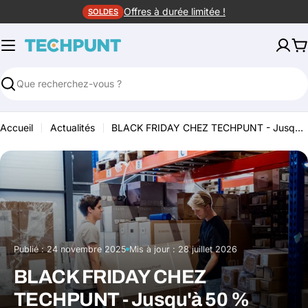
Aller
Offres à durée limitée !
SOLDES
au
contenu
P
Rechercher
Accueil
Actualités
BLACK FRIDAY CHEZ TECHPUNT - Jusqu'à 50 % de réduction !
Publié :
24 novembre 2025
Mis à jour :
28 juillet 2026
·
BLACK FRIDAY CHEZ
TECHPUNT - Jusqu'à 50 %