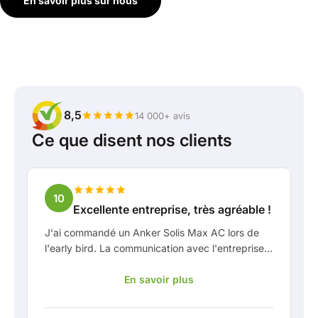
En savoir plus sur nous
8,5
14 000+ avis
Ce que disent nos clients
10
Excellente entreprise, très agréable !
J'ai commandé un Anker Solis Max AC lors de
l'early bird. La communication avec l'entreprise,
en particulier avec Rico, s'est très bien passée
En savoir plus
en tant que client. Rico m'a tenu bien informé de
la livraison et a fait preuve d'une belle réflexion
partagée. Après avoir convenu de la livraison, on