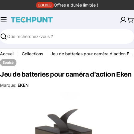
Aller
Offres à durée limitée !
SOLDES
au
contenu
P
Rechercher
Accueil
Collections
Jeu de batteries pour caméra d'action Eken
Épuisé
Jeu de batteries pour caméra d'action Eken
Marque:
EKEN