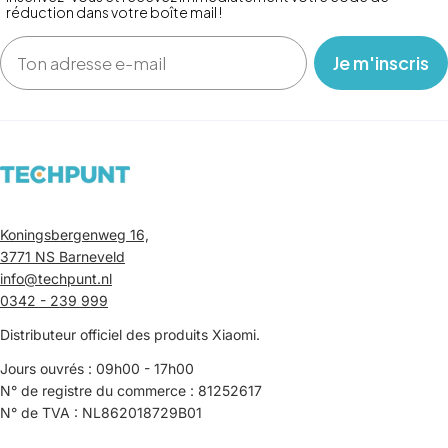
réduction dans votre boîte mail !
Email
‎ ‎ ‎ Je m'inscris ‎ ‎ ‎
Koningsbergenweg 16,
3771 NS Barneveld
info@techpunt.nl
0342 - 239 999
Distributeur officiel des produits Xiaomi.
Jours ouvrés : 09h00 - 17h00
N° de registre du commerce : 81252617
N° de TVA : NL862018729B01