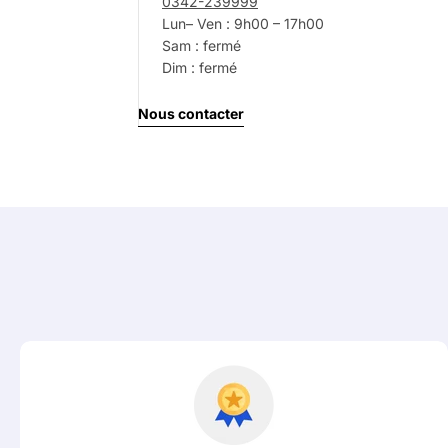
0342-239999
Lun– Ven : 9h00 – 17h00
Votre
message
Sam : fermé
Dim : fermé
Nous contacter
Les champs marqués d'un * sont o
Envoyer 