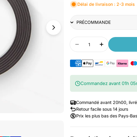
Délai de livraison : 2-3 mois
Title
Quantité
Diminuer la quantité 
Augmenter la
Commandez avant
01
h
05
Commandé avant 20h00, livré
Retour facile sous 14 jours
Prix les plus bas des Pays-Ba
Ouvrir le média 1 dans une fenêtre