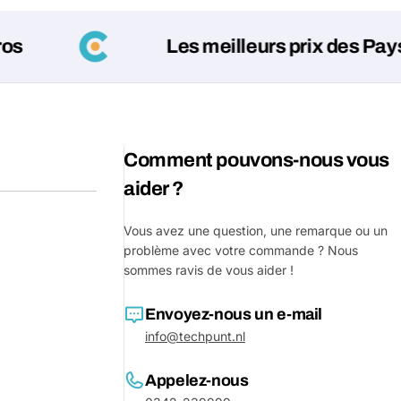
Les meilleurs prix des Pays-Bas 
Comment pouvons-nous vous
aider ?
Vous avez une question, une remarque ou un
Poser un
problème avec votre commande ? Nous
sommes ravis de vous aider !
Votre
nom
Envoyez-nous un e-mail
Votre
info@techpunt.nl
Partager ce produit
email
Votre
Appelez-nous
Partager
téléphone