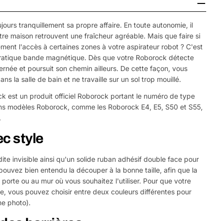
t
jours tranquillement sa propre affaire. En toute autonomie, il
otre maison retrouvent une fraîcheur agréable. Mais que faire si
ement l'accès à certaines zones à votre aspirateur robot ? C'est
 pratique bande magnétique. Dès que votre Roborock détecte
ernée et poursuit son chemin ailleurs. De cette façon, vous
ns la salle de bain et ne travaille sur un sol trop mouillé.
est un produit officiel Roborock portant le numéro de type
ns modèles Roborock, comme les Roborock E4, E5, S50 et S55,
.
c style
e invisible ainsi qu'un solide ruban adhésif double face pour
ouvez bien entendu la découper à la bonne taille, afin que la
porte ou au mur où vous souhaitez l'utiliser. Pour que votre
yle, vous pouvez choisir entre deux couleurs différentes pour
ème photo).