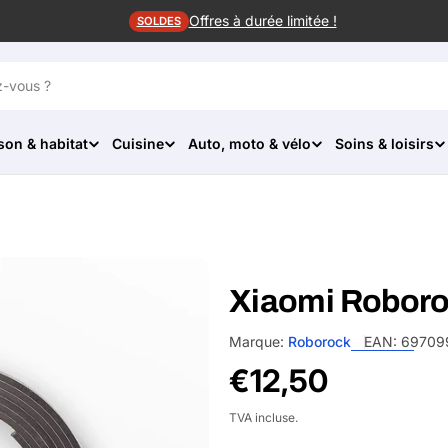
Offres à durée limitée !
SOLDES
son & habitat
Cuisine
Auto, moto & vélo
Soins & loisirs
Xiaomi Roboro
Marque:
Roborock
EAN:
69709
Prix
€12,50
habituel
TVA incluse.