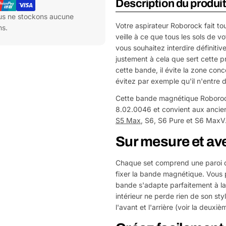
Description du produi
ous ne stockons aucune
Votre aspirateur Roborock fait tou
ns.
veille à ce que tous les sols de v
vous souhaitez interdire définitiv
justement à cela que sert cette
cette bande, il évite la zone conc
évitez par exemple qu'il n'entre da
Cette bande magnétique Roborock 
8.02.0046 et convient aux ancie
S5 Max
, S6, S6 Pure et S6 MaxV
Sur mesure et ave
Chaque set comprend une paroi dit
fixer la bande magnétique. Vous p
bande s'adapte parfaitement à la 
intérieur ne perde rien de son st
l'avant et l'arrière (voir la deuxi