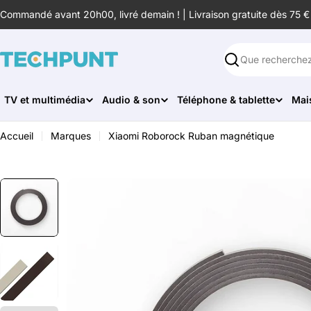
Aller
Commandé avant 20h00, livré demain ! | Livraison gratuite dès 75 €
au
contenu
Rechercher
TV et multimédia
Audio & son
Téléphone & tablette
Mai
Accueil
Marques
Xiaomi Roborock Ruban magnétique