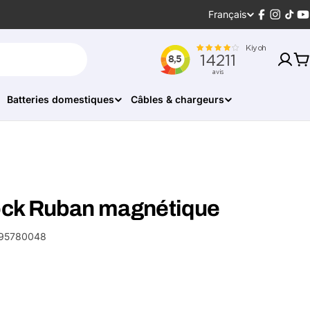
Langue
Français
Facebook
Instagr
Tikt
Y
P
Batteries domestiques
Câbles & chargeurs
ck Ruban magnétique
95780048