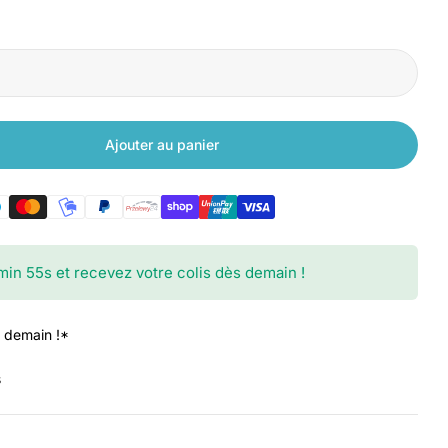
Ajouter au panier
pour Xiaomi Roborock Ruban magnétique
 quantité pour Xiaomi Roborock Ruban magnétique
min
54
s
et recevez votre colis dès demain !
 demain !*
s
Ouvrir le média 