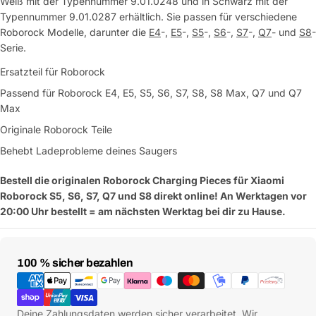
Weiß mit der Typennummer 9.01.0248 und in Schwarz mit der
Typennummer 9.01.0287 erhältlich. Sie passen für verschiedene
Roborock Modelle, darunter die
E4
-,
E5
-,
S5
-,
S6
-,
S7
-,
Q7
- und
S8
-
Serie.
Ersatzteil für Roborock
Passend für Roborock E4, E5, S5, S6, S7, S8, S8 Max, Q7 und Q7
Max
Originale Roborock Teile
Behebt Ladeprobleme deines Saugers
Bestell die originalen Roborock Charging Pieces für Xiaomi
Roborock S5, S6, S7, Q7 und S8 direkt
online! An Werktagen vor
20:00 Uhr bestellt = am nächsten Werktag bei dir zu Hause.
Zahlungsmethoden
100 % sicher bezahlen
Deine Zahlungsdaten werden sicher verarbeitet. Wir