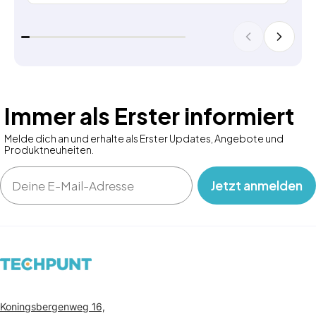
Immer als Erster informiert
Melde dich an und erhalte als Erster Updates, Angebote und
Produktneuheiten.
Email
‎ ‎ ‎ Jetzt anmelden‎ ‎ ‎ ‎
Koningsbergenweg 16,