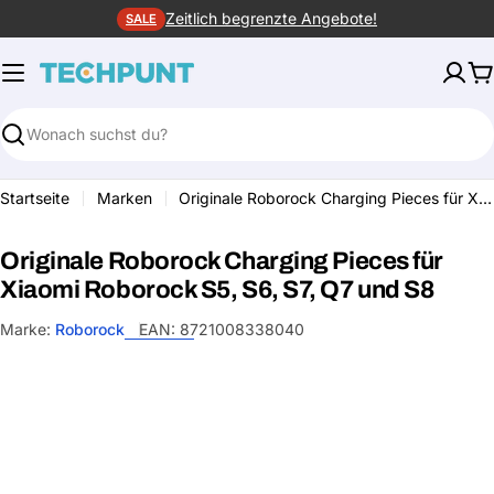
Zum
Zeitlich begrenzte Angebote!
SALE
Inhalt
springen
W
Suchen
Startseite
Marken
Originale Roborock Charging Pieces für Xiaomi Roborock S5, S6, S7, Q7 und S8
Originale Roborock Charging Pieces für
Xiaomi Roborock S5, S6, S7, Q7 und S8
Marke:
Roborock
EAN:
8721008338040