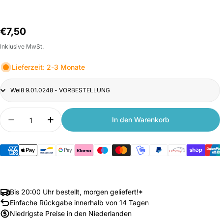
Normalpreis
€7,50
Inklusive MwSt.
Lieferzeit: 2-3 Monate
Title
Anzahl
In den Warenkorb
Menge verringern für Originale Roborock Chargin
Anzahl erhöhen für Originale Roborock 
Bis 20:00 Uhr bestellt, morgen geliefert!*
Einfache Rückgabe innerhalb von 14 Tagen
Niedrigste Preise in den Niederlanden