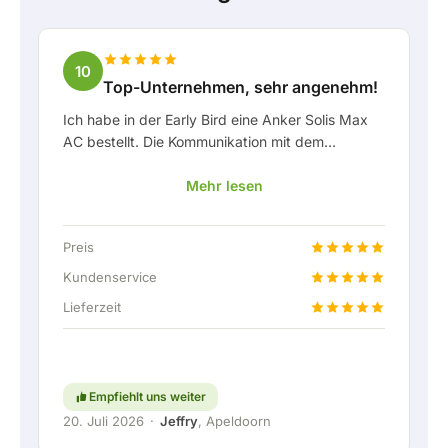
10
Top-Unternehmen, sehr angenehm!
Ich habe in der Early Bird eine Anker Solis Max
AC bestellt. Die Kommunikation mit dem
Unternehmen, insbesondere mit Rico, verlief als
Mehr lesen
Kunde sehr angenehm. Rico hat mich stets gut
über die Lieferung auf dem Laufenden gehalten
und hat sich prima mit eingebracht. Nach der
Preis
Lieferabsprache wurde sogar ein kostenloser
Festanschluss angeboten, um die Heimbatterie
Kundenservice
über eine feste Verbindung anschließen zu
Lieferzeit
können. Natürlich absolut top. Kurzum: ein sehr
angenehmes Unternehmen, bei dem Service und
Mitdenken für den Kunden noch
großgeschrieben werden. Weiter so!
Empfiehlt uns weiter
20. Juli 2026
·
Jeffry
, Apeldoorn