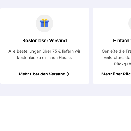
Eine Frage stellen
Dein
Name
Kostenloser Versand
Einfach
Deine
Dieses Produkt teilen
E-
Alle Bestellungen über 75 € liefern wir
Genieße die Fr
Mail
kostenlos zu dir nach Hause.
Einkaufens da
Dein
Kopieren
Teilen
Telefon
Rückgab
Mehr über den Versand
Mehr über Rü
Deine
Nachricht
Mit * markierte Felder sind Pflichtfelder
Frage absenden