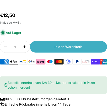
Normalpreis
€12,50
Inklusive MwSt.
Auf Lager
Anzahl
In den Warenkorb
Menge verringern für Originaler Filter für Xiaom
Anzahl erhöhen für Originaler Filter fü
Bestelle innerhalb von
12
h
30
m
42
s
und erhalte dein Paket
schon morgen!
Bis 20:00 Uhr bestellt, morgen geliefert!*
Einfache Rückgabe innerhalb von 14 Tagen