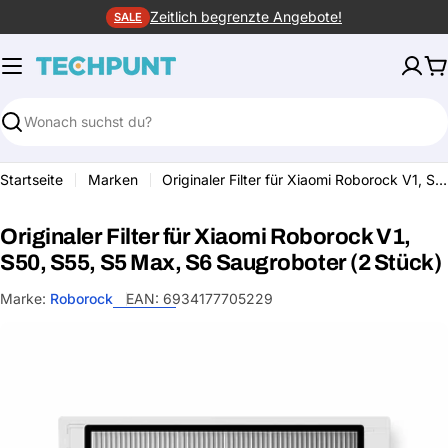
Zum
Zeitlich begrenzte Angebote!
SALE
Inhalt
springen
W
Suchen
Startseite
Marken
Originaler Filter für Xiaomi Roborock V1, S50, S55, S5 Max, S6 Saugroboter (2 Stück)
Originaler Filter für Xiaomi Roborock V1,
S50, S55, S5 Max, S6 Saugroboter (2 Stück)
Marke:
Roborock
EAN:
6934177705229