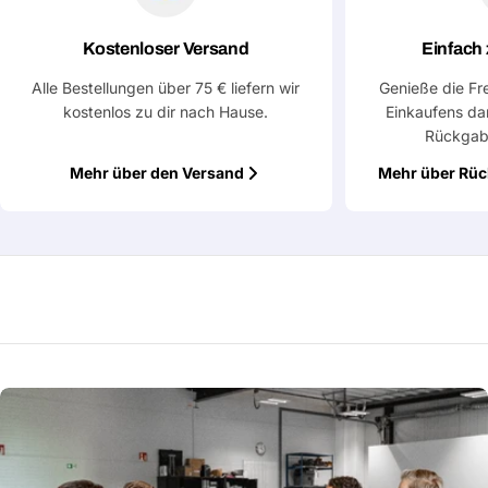
Eine Frage stellen
Dein
Kostenloser Versand
Einfach
Name
Alle Bestellungen über 75 € liefern wir
Genieße die Fr
Deine
kostenlos zu dir nach Hause.
Einkaufens da
Dieses Produkt teilen
E-
Rückgab
Mail
Dein
Kopieren
Mehr über den Versand
Mehr über Rü
Teilen
Telefon
Deine
Nachricht
Mit * markierte Felder sind Pflichtfelder
Frage absenden