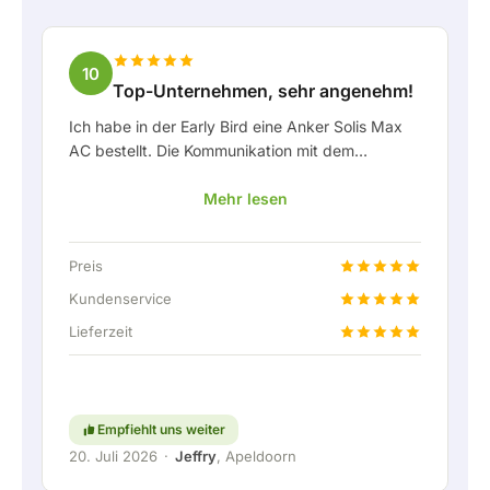
10
Top-Unternehmen, sehr angenehm!
Ich habe in der Early Bird eine Anker Solis Max
AC bestellt. Die Kommunikation mit dem
Unternehmen, insbesondere mit Rico, verlief als
Mehr lesen
Kunde sehr angenehm. Rico hat mich stets gut
über die Lieferung auf dem Laufenden gehalten
und hat sich prima mit eingebracht. Nach der
Preis
Lieferabsprache wurde sogar ein kostenloser
Festanschluss angeboten, um die Heimbatterie
Kundenservice
über eine feste Verbindung anschließen zu
Lieferzeit
können. Natürlich absolut top. Kurzum: ein sehr
angenehmes Unternehmen, bei dem Service und
Mitdenken für den Kunden noch
großgeschrieben werden. Weiter so!
Empfiehlt uns weiter
20. Juli 2026
·
Jeffry
, Apeldoorn