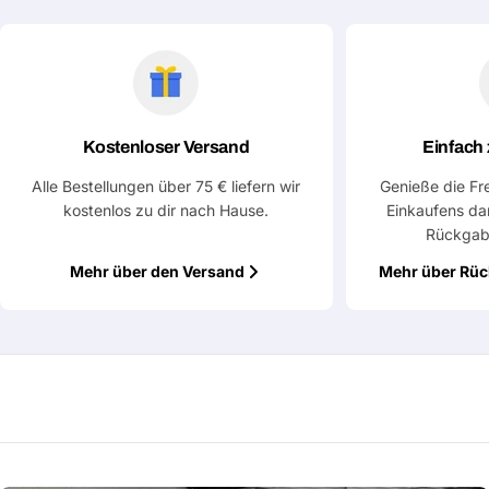
Deine
Nachricht
Mit * markierte Felder sind Pflichtfelder
Kostenloser Versand
Einfach
Alle Bestellungen über 75 € liefern wir
Genieße die Fr
Frage absenden
kostenlos zu dir nach Hause.
Einkaufens da
Rückgab
Mehr über den Versand
Mehr über Rü