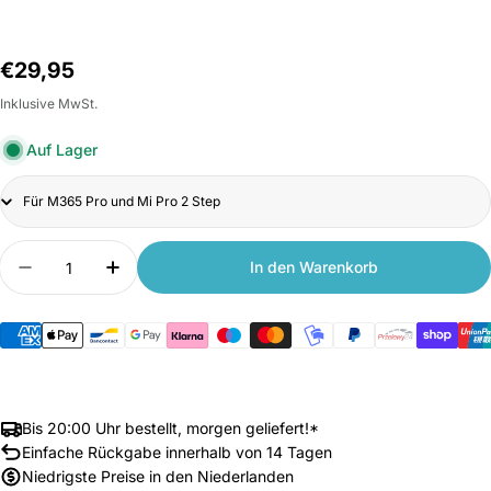
Normalpreis
€29,95
Inklusive MwSt.
Auf Lager
Title
Anzahl
In den Warenkorb
Menge verringern für Hinterrad mit Vollgummire
Anzahl erhöhen für Hinterrad mit Vollg
Bis 20:00 Uhr bestellt, morgen geliefert!*
Einfache Rückgabe innerhalb von 14 Tagen
Niedrigste Preise in den Niederlanden