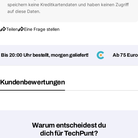
speichern keine Kreditkartendaten und haben keinen Zugriff
auf diese Daten.
Teilen
Eine Frage stellen
s 20:00 Uhr bestellt, morgen geliefert!
Ab 75 Euro ve
Kundenbewertungen
Eine Frage stellen
Dein
Name
Deine
Dieses Produkt teilen
E-
Warum entscheidest du
Mail
Dein
Kopieren
dich für TechPunt?
Teilen
Telefon