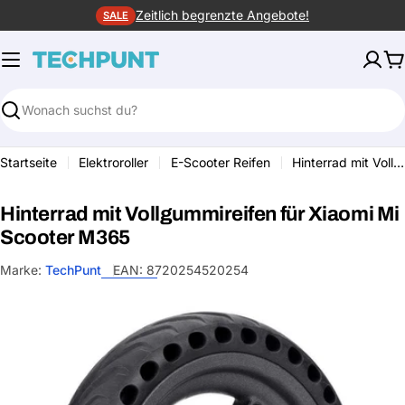
Zum
Zeitlich begrenzte Angebote!
SALE
Inhalt
springen
W
Suchen
Startseite
Elektroroller
E-Scooter Reifen
Hinterrad mit Vollgummireifen für Xiaomi Mi Scooter M365
Hinterrad mit Vollgummireifen für Xiaomi Mi
Scooter M365
Marke:
TechPunt
EAN:
8720254520254