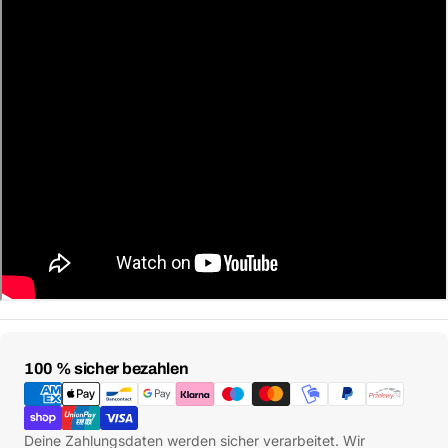
Zahlungsmethoden
100 % sicher bezahlen
Deine Zahlungsdaten werden sicher verarbeitet. Wir