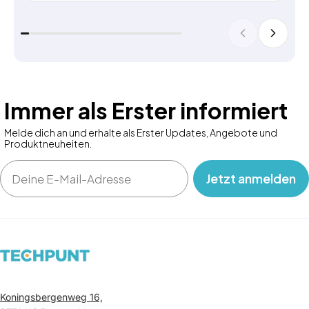
Immer als Erster informiert
Melde dich an und erhalte als Erster Updates, Angebote und
Produktneuheiten.
Email
‎ ‎ ‎ Jetzt anmelden‎ ‎ ‎ ‎
Koningsbergenweg 16,