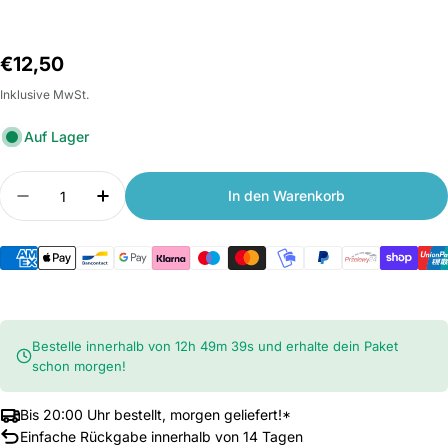
Normalpreis
€12,50
Inklusive MwSt.
Auf Lager
Anzahl
In den Warenkorb
Menge verringern für Reifenmantel für Xiaomi M3
Anzahl erhöhen für Reifenmantel für Xi
Bestelle innerhalb von
12
h
49
m
39
s
und erhalte dein Paket
schon morgen!
Bis 20:00 Uhr bestellt, morgen geliefert!*
Einfache Rückgabe innerhalb von 14 Tagen