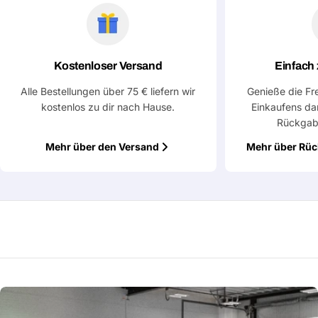
Eine Frage stellen
Dein
Name
Kostenloser Versand
Einfach
Deine
Alle Bestellungen über 75 € liefern wir
Genieße die Fr
Dieses Produkt teilen
E-
kostenlos zu dir nach Hause.
Einkaufens da
Mail
Rückgab
Dein
Kopieren
Teilen
Telefon
Mehr über den Versand
Mehr über Rü
Deine
Nachricht
Mit * markierte Felder sind Pflichtfelder
Frage absenden