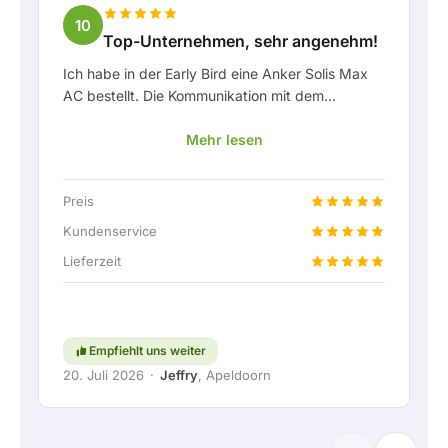
10
Top-Unternehmen, sehr angenehm!
Ich habe in der Early Bird eine Anker Solis Max
AC bestellt. Die Kommunikation mit dem
Unternehmen, insbesondere mit Rico, verlief als
Mehr lesen
Kunde sehr angenehm. Rico hat mich stets gut
über die Lieferung auf dem Laufenden gehalten
und hat sich prima mit eingebracht. Nach der
Preis
Lieferabsprache wurde sogar ein kostenloser
Festanschluss angeboten, um die Heimbatterie
Kundenservice
über eine feste Verbindung anschließen zu
Lieferzeit
können. Natürlich absolut top. Kurzum: ein sehr
angenehmes Unternehmen, bei dem Service und
Mitdenken für den Kunden noch
großgeschrieben werden. Weiter so!
Empfiehlt uns weiter
20. Juli 2026
·
Jeffry
, Apeldoorn