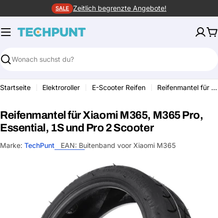
Zum
Zeitlich begrenzte Angebote!
SALE
Inhalt
springen
W
Suchen
Startseite
Elektroroller
E-Scooter Reifen
Reifenmantel für Xiaomi M365, M365 Pro, Essential, 1S und Pro 2 Scooter
Reifenmantel für Xiaomi M365, M365 Pro,
Essential, 1S und Pro 2 Scooter
Marke:
TechPunt
EAN:
Buitenband voor Xiaomi M365