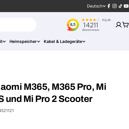
Sprache
Deutsch
Facebook
Instagr
Tikt
Y
W
it
Heimspeicher
Kabel & Ladegeräte
Xiaomi M365, M365 Pro, Mi
S und Mi Pro 2 Scooter
521121