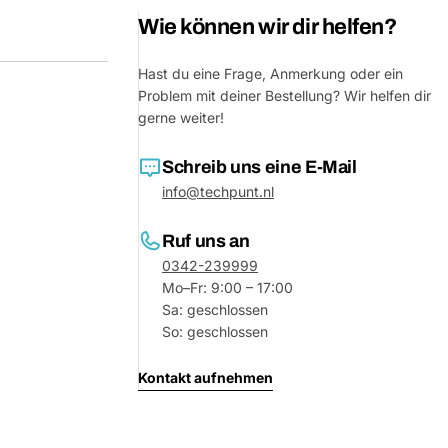
Wie können wir dir helfen?
Hast du eine Frage, Anmerkung oder ein
Problem mit deiner Bestellung? Wir helfen dir
gerne weiter!
Schreib uns eine E-Mail
info@techpunt.nl
Ruf uns an
0342-239999
Eine Fra
Mo–Fr: 9:00 – 17:00
Sa: geschlossen
Dein
Name
So: geschlossen
Deine
Kontakt aufnehmen
Dieses Produkt teilen
E-
Mail
Dein
Teilen
Telefon