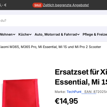
5,- €
Zeitlich begrenzte Angebote!
SALE
 Wohnen
Küche
Auto, Motorrad & Fahrrad
Pflege & Freize
Xiaomi M365, M365 Pro, Mi Essential, Mi 1S und Mi Pro 2 Scooter
Ersatzset für 
Essential, Mi 1
Marke:
TechPunt
EAN:
8720254
Normalpreis
€14,95