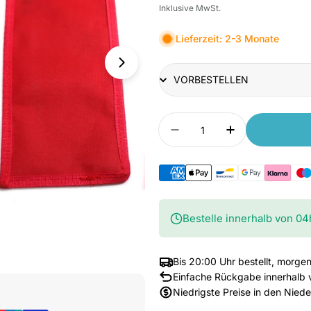
Inklusive MwSt.
Lieferzeit: 2-3 Monate
Title
Anzahl
Menge verringern für E
Anzahl erhöhe
Bestelle innerhalb von
04
Bis 20:00 Uhr bestellt, morgen
Medium 1 im Fenster öffnen
Einfache Rückgabe innerhalb 
Niedrigste Preise in den Nied