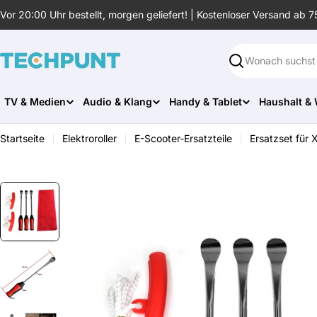
Zum
Vor 20:00 Uhr bestellt, morgen geliefert! | Kostenloser Versand ab 7
Inhalt
springen
Suchen
TV & Medien
Audio & Klang
Handy & Tablet
Haushalt &
Startseite
Elektroroller
E-Scooter-Ersatzteile
Ersatzset für 