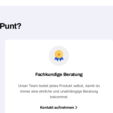
Deine
Nachricht
hPunt?
Mit * markierte Felder sind Pflichtf
Frage 
Fachkundige Beratung
Unser Team testet jedes Produkt selbst, damit du
immer eine ehrliche und unabhängige Beratung
bekommst.
Kontakt aufnehmen