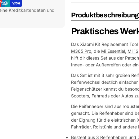
eine Kreditkartendaten und
Produktbeschreibung
Praktisches Wer
Das Xiaomi Kit Replacement Tool 
M365 Pro
, die
Mi Essential
,
Mi 1S
hilft dir dieses Set aus der Pat
Innen
- oder
Außenreifen
oder ei
Das Set ist mit 3 sehr großen Re
Reifenwechsel deutlich einfache
Felgenschützer kannst du besonde
Scooters, Fahrrads oder Autos z
Die Reifenheber sind aus robuste
gemacht. Die Reifenheber sind b
der Eignung für die elektrischen
Fahrräder, Rollstühle und ander
Besteht aus 3 Reifenhebern und 