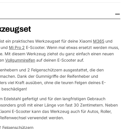
kzeugset
ist ein praktisches Werkzeugset für deine Xiaomi
M365
und
und
Mi Pro 2
E-Scooter. Wenn mal etwas ersetzt werden muss,
sche. Mit diesem Werkzeug ziehst du ganz einfach einen neuen
nen
Vollgummireifen
auf deinen E-Scooter auf.
ifenhebern und 2 Felgenschützern ausgestattet, die den
r machen. Dank der Gummigriffe der Reifenheber und
rs viel Kraft ausüben, ohne die teuren Felgen deines E-
u beschädigen!
m Edelstahl gefertigt und für den langfristigen Gebrauch
esonders groß mit einer Länge von fast 30 Zentimetern. Neben
 Xiaomi E-Scooter kann das Werkzeug auch für Autos, Roller,
e Reifenwechsel verwendet werden.
2 Felgenschützern