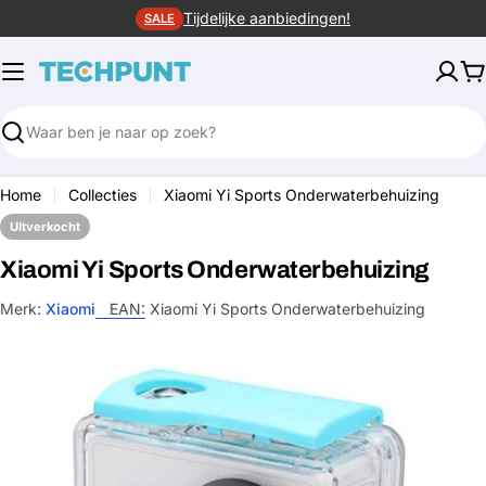
Ga
Tijdelijke aanbiedingen!
SALE
naar
de
W
inhoud
Zoeken
Home
Collecties
Xiaomi Yi Sports Onderwaterbehuizing
UItverkocht
Xiaomi Yi Sports Onderwaterbehuizing
Merk:
Xiaomi
EAN:
Xiaomi Yi Sports Onderwaterbehuizing