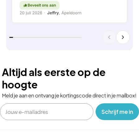
Beveelt ons aan
20 juli 2026
·
Jeffry
, Apeldoorn
Altijd als eerste op de
hoogte
Meld je aan en ontvang je kortingscode direct in je mailbox!
Email
‎ ‎ ‎ Schrijf me in‎ ‎ ‎ ‎