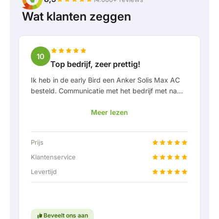
Wat klanten zeggen
10
Top bedrijf, zeer prettig!
Ik heb in de early Bird een Anker Solis Max AC
besteld. Communicatie met het bedrijf met name
in Rico verliep erg prettig als klant. Door Rico
Meer lezen
werd ik goed op de hoogte gehouden van
levering en werd er prettig meegedacht. Na
afspraak van levering werd er zelfs een gratis
Prijs
een vaste aansluiting aangeboden om de thuis
accu doormiddel van een vaste verbinding aan
Klantenservice
te kunnen sluiten. Helemaal top natuurlijk.
Levertijd
Kortom; een erg fijn bedrijf waar service en
meedenken met de klant nog hoog in het
vaandel staat. Ga zo door!
Beveelt ons aan