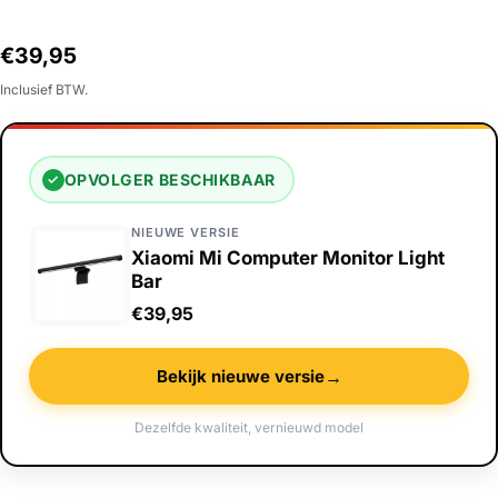
Normale
€39,95
prijs
Inclusief BTW.
OPVOLGER BESCHIKBAAR
✓
NIEUWE VERSIE
Xiaomi Mi Computer Monitor Light
Bar
€39,95
→
Bekijk nieuwe versie
Dezelfde kwaliteit, vernieuwd model