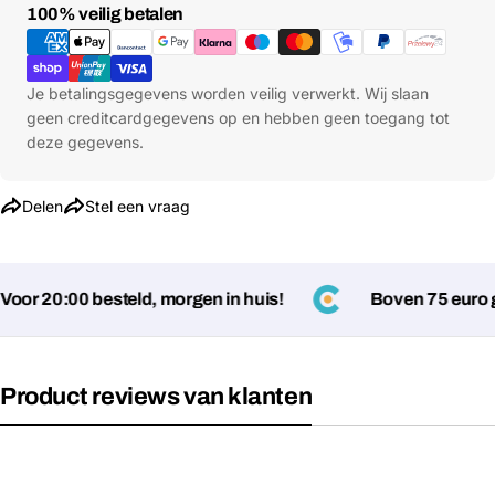
Betaalmethoden
100% veilig betalen
Je betalingsgegevens worden veilig verwerkt. Wij slaan
Stel een vraag
geen creditcardgegevens op en hebben geen toegang tot
deze gegevens.
Jouw
naam
Delen
Stel een vraag
Jouw
Deel dit product
email
Jouw
Kopiëren
Delen
telefoon
or 20:00 besteld, morgen in huis!
Boven 75 euro ge
Jouw
bericht
Product reviews van klanten
Velden gemarkeerd met * zijn verplicht
Verstuur vraag