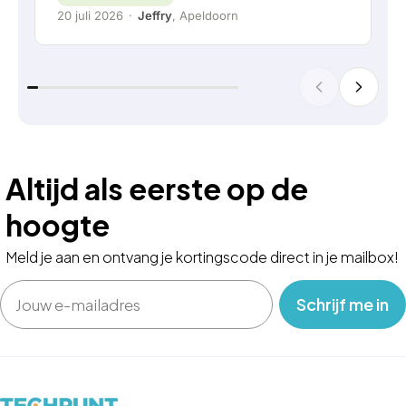
20 juli 2026
·
Jeffry
, Apeldoorn
Altijd als eerste op de
hoogte
Meld je aan en ontvang je kortingscode direct in je mailbox!
Email
‎ ‎ ‎ Schrijf me in‎ ‎ ‎ ‎