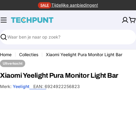
Ga
Tijdelijke aanbiedingen!
SALE
naar
de
W
inhoud
Zoeken
Home
Collecties
Xiaomi Yeelight Pura Monitor Light Bar
UItverkocht
Xiaomi Yeelight Pura Monitor Light Bar
Merk:
Yeelight
EAN:
6924922256823