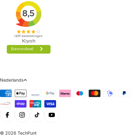
Taal
Nederlands
Betaalmethoden
Facebook
Instagram
Tiktok
Youtube
© 2026
TechPunt