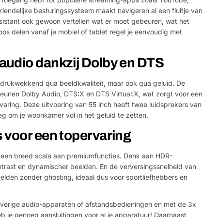
riendelijke besturingssysteem maakt navigeren al een fluitje van
sistant ook gewoon vertellen wat er moet gebeuren, wat het
os delen vanaf je mobiel of tablet regel je eenvoudig met
udio dankzij Dolby en DTS
indrukwekkend qua beeldkwaliteit, maar ook qua geluid. De
eunen Dolby Audio, DTS:X en DTS Virtual:X, wat zorgt voor een
varing. Deze uitvoering van 55 inch heeft twee luidsprekers van
g om je woonkamer vol in het geluid te zetten.
 voor een topervaring
t een breed scala aan premiumfuncties. Denk aan HDR-
ntrast en dynamischer beelden. En de verversingssnelheid van
elden zonder ghosting, ideaal dus voor sportliefhebbers en
 overige audio-apparaten of afstandsbedieningen en met de 3x
 je genoeg aansluitingen voor al je apparatuur! Daarnaast