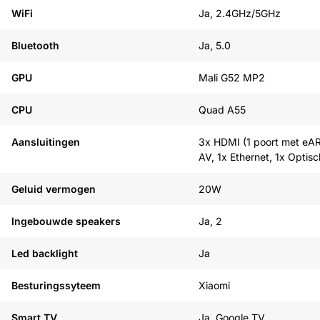
WiFi
Ja, 2.4GHz/5GHz
Bluetooth
Ja, 5.0
GPU
Mali G52 MP2
CPU
Quad A55
Aansluitingen
3x HDMI (1 poort met eAR
AV, 1x Ethernet, 1x Optis
Geluid vermogen
20W
Ingebouwde speakers
Ja, 2
Led backlight
Ja
Besturingssyteem
Xiaomi
Smart TV
Ja, Google TV