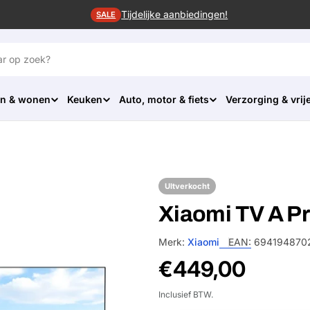
Tijdelijke aanbiedingen!
SALE
n & wonen
Keuken
Auto, motor & fiets
Verzorging & vrije
UItverkocht
Xiaomi TV A Pr
Merk:
Xiaomi
EAN:
694194870
Normale
€449,00
prijs
Inclusief BTW.