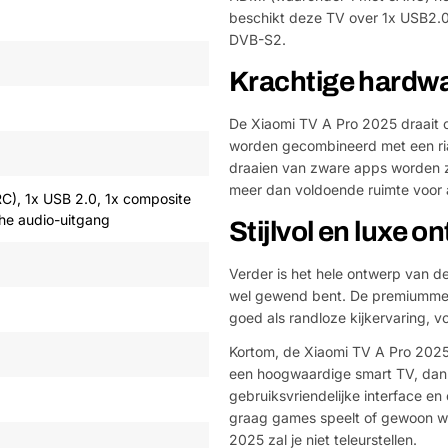
beschikt deze TV over 1x USB2.0
DVB-S2.
Krachtige hardw
De Xiaomi TV A Pro 2025 draait 
worden gecombineerd met een r
draaien van zware apps worden zo
meer dan voldoende ruimte voor 
C), 1x USB 2.0, 1x composite
che audio-uitgang
Stijlvol en luxe o
Verder is het hele ontwerp van de
wel gewend bent. De premiummeta
goed als randloze kijkervaring, vo
Kortom, de Xiaomi TV A Pro 2025 
een hoogwaardige smart TV, dankz
gebruiksvriendelijke interface en
graag games speelt of gewoon wi
2025 zal je niet teleurstellen.