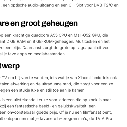
, een optische audio-uitgang en een CI+ Slot voor DVB-T2/C en
are en groot geheugen
op een krachtige quadcore A55 CPU en Mali-G52 GPU, die
iant 2 GB RAM en 8 GB-ROM-geheugen. Multitasken en het
 een eitje. Daarnaast zorgt de grote opslagcapaciteit voor
al je favo apps en mediabestanden.
ntwerp
Stel e
 TV om blij van te worden, iets wat je van Xiaomi inmiddels ook
len afwerking en de ultradunne rand, die zorgt voor een zo
Jouw
egen een stukje luxe en stijl toe aan je kamer.
naam
is een uitstekende keuze voor iedereen die op zoek is naar
Jouw
ij een fantastische beeld- en geluidskwaliteit, een
Deel dit product
email
 een onvoorstelbaar goede prijs. Of je nu een filmfanaat bent,
lt ontspannen met je favoriete tv-programma's, de TV A Pro
Jouw
Delen
telefoon