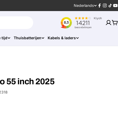
Taal
Nederlands
Facebook
Instagr
Tikt
Y
W
 tijd
Thuisbatterijen
Kabels & laders
o 55 inch 2025
2318