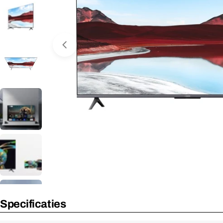
Media 0 openen in venster
Nooit meer leverbaar
Specificaties