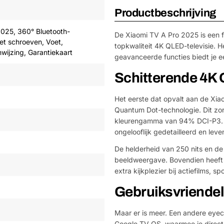
Productbeschrijving
2025, 360° Bluetooth-
De Xiaomi TV A Pro 2025 is een f
et schroeven, Voet,
topkwaliteit 4K QLED-televisie. H
wijzing, Garantiekaart
geavanceerde functies biedt je e
Schitterende 4K 
Het eerste dat opvalt aan de Xi
Quantum Dot-technologie. Dit zo
kleurengamma van 94% DCI-P3. M
ongelooflijk gedetailleerd en leve
De helderheid van 250 nits en d
beeldweergave. Bovendien heeft
extra kijkplezier bij actiefilms, s
Gebruiksvriendel
Maar er is meer. Een andere eyec
Google TV OS, waarmee je direct