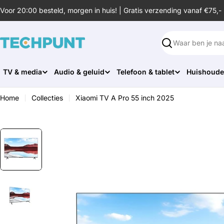
Ga
Voor 20:00 besteld, morgen in huis! | Gratis verzending vanaf €75,-
naar
de
inhoud
Zoeken
TV & media
Audio & geluid
Telefoon & tablet
Huishoude
Home
Collecties
Xiaomi TV A Pro 55 inch 2025