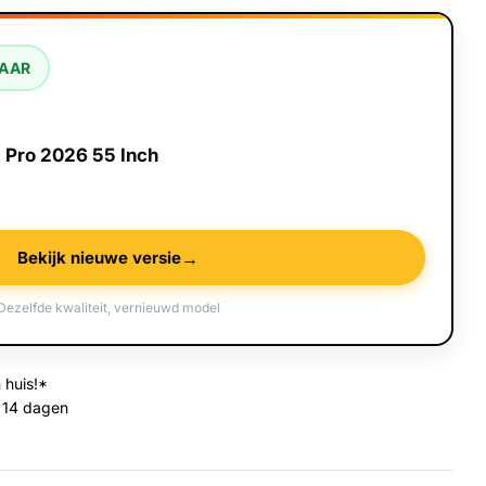
BAAR
 Pro 2026 55 Inch
→
Bekijk nieuwe versie
Dezelfde kwaliteit, vernieuwd model
 huis!*
 14 dagen
Media 2 openen 