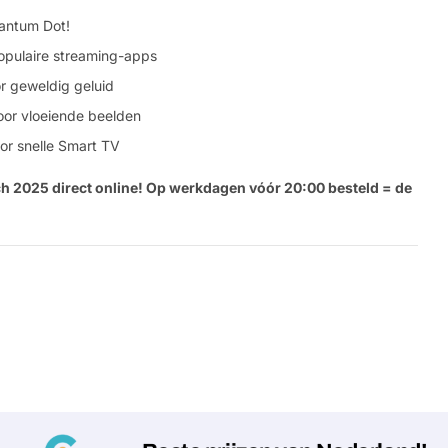
antum Dot!
Jouw
bericht
opulaire streaming-apps
r geweldig geluid
oor vloeiende beelden
Velden gemarkeerd met * zijn verpl
or snelle Smart TV
Verstu
ch 2025 direct online! Op werkdagen vóór 20:00 besteld = de