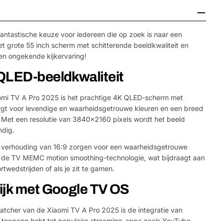
antastische keuze voor iedereen die op zoek is naar een
et grote 55 inch scherm met schitterende beeldkwaliteit en
en ongekende kijkervaring!
QLED-beeldkwaliteit
aomi TV A Pro 2025 is het prachtige 4K QLED-scherm met
rgt voor levendige en waarheidsgetrouwe kleuren en een breed
et een resolutie van 3840x2160 pixels wordt het beeld
ndig.
e verhouding van 16:9 zorgen voor een waarheidsgetrouwe
 de TV MEMC motion smoothing-technologie, wat bijdraagt aan
portwedstrijden of als je zit te gamen.
ijk met Google TV OS
atcher van de Xiaomi TV A Pro 2025 is de integratie van
 toegang hebt tot populaire streaming-apps zoals YouTube,