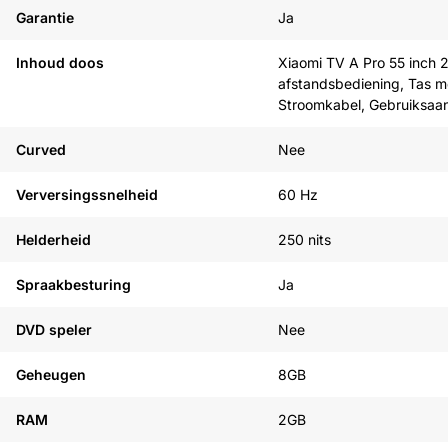
Zie onze alternatieven
Garantie
Ja
Inhoud doos
Xiaomi TV A Pro 55 inch 
afstandsbediening, Tas m
Stroomkabel, Gebruiksaan
Curved
Nee
Verversingssnelheid
60 Hz
Helderheid
250 nits
Spraakbesturing
Ja
DVD speler
Nee
Geheugen
8GB
RAM
2GB