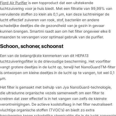
Fjord Air Purifier
is een topproduct dat een uitstekende
luchtzuivering voor je huis biedt. Met een filtratie van 99,99% van
vervuilende stoffen zo klein als 0,1 μm, kan deze luchtreiniger de
lucht effectief zuiveren van rook, stof, bacteriën en andere
schadelijke deeltjes die de gezondheid van je gezin in gevaar
kunnen brengen. Smartmi raadt aan om het filter ongeveer elke 6
maanden te vervangen voor optimaal gebruik van de purifier.
Schoon, schoner, schoonst
Een van de belangrijkste kenmerken van dit HEPA13
luchtzuiveringsfilter is de drievoudige bescherming. Het voorfilter
vangt grotere deeltjes in de lucht op, terwijl het NanoGuardTM-filter
is ontworpen om kleine deeltjes in de lucht op te vangen, tot wel 0,1
μm.
Het filter is gemaakt met behulp van Jya NanoGuard-technologie,
die ultradunne organische vezels samenweeft om een filter te
creëren dat zeer effectief is in het vangen van zelfs de kleinste
verontreinigingen. De actieve koolstoflaag in het filter neutraliseert
vluchtige organische stoffen (TVOC’s) en biedt zo extra
bescherming tegen schadelijke chemicaliën die in de lucht aanwezig