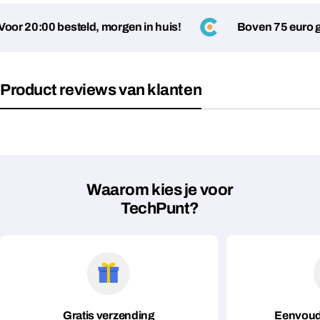
or 20:00 besteld, morgen in huis!
Boven 75 euro ge
Product reviews van klanten
Stel een vraag
Jouw
naam
Waarom kies je voor
TechPunt?
Jouw
Deel dit product
email
Jouw
Kopiëren
Delen
telefoon
Jouw
bericht
Gratis verzending
Eenvoud