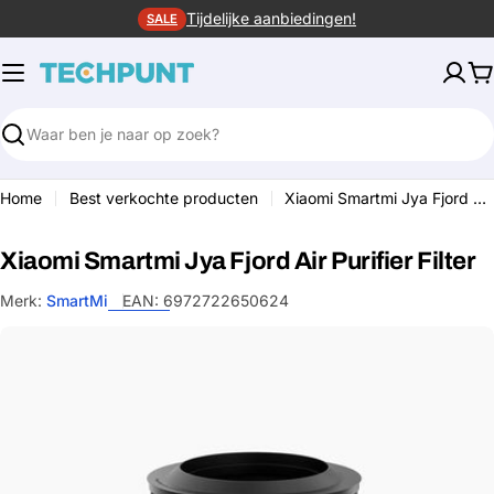
Ga
Tijdelijke aanbiedingen!
SALE
naar
de
W
inhoud
Zoeken
Home
Best verkochte producten
Xiaomi Smartmi Jya Fjord Air Purifier Filter
Xiaomi Smartmi Jya Fjord Air Purifier Filter
Merk:
SmartMi
EAN:
6972722650624