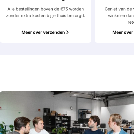
Alle bestellingen boven de €75 worden
Geniet van de 
zonder extra kosten bij je thuis bezorgd.
winkelen dan
Velden gemarkeerd met * zijn verplicht
ret
Verstuur vraag
Meer over verzenden
Meer over 