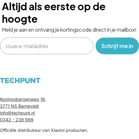
Altijd als eerste op de
hoogte
Meld je aan en ontvang je kortingscode direct in je mailbox!
Email
‎ ‎ ‎ Schrijf me in‎ ‎ ‎ ‎
Koningsbergenweg 16,
3771 NS Barneveld
info@techpunt.nl
0342 - 239 999
Officiële distributeur van Xiaomi producten.