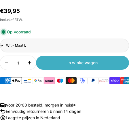
Normale
€39,95
prijs
Inclusief BTW.
Op voorraad
Title
Aantal
In winkelwagen
Aantal verlagen voor Xiaomi Smart4U SH50U Sl
Aantal verhogen voor Xiaomi Smart4U 
Voor 20:00 besteld, morgen in huis!*
Eenvoudig retourneren binnen 14 dagen
Laagste prijzen in Nederland