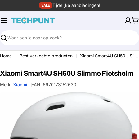
Ga
Tijdelijke aanbiedingen!
SALE
naar
de
W
inhoud
Zoeken
Home
Best verkochte producten
Xiaomi Smart4U SH50U Slimme Fietshelm
Xiaomi Smart4U SH50U Slimme Fietshelm
Merk:
Xiaomi
EAN:
6970173152630