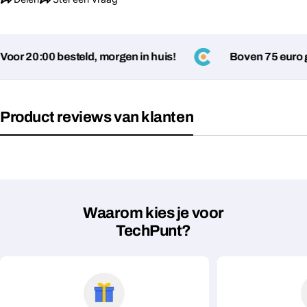
or 20:00 besteld, morgen in huis!
Boven 75 euro ge
Product reviews van klanten
Stel een vraag
Jouw
naam
Waarom kies je voor
Jouw
Deel dit product
email
TechPunt?
Jouw
Kopiëren
Delen
telefoon
Jouw
bericht