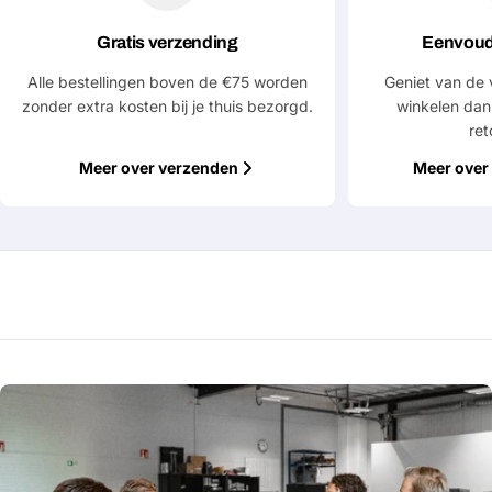
Gratis verzending
Eenvoud
Alle bestellingen boven de €75 worden
Geniet van de 
Velden gemarkeerd met * zijn verplicht
zonder extra kosten bij je thuis bezorgd.
winkelen dan
ret
Verstuur vraag
Meer over verzenden
Meer over 