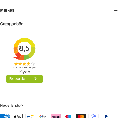
Merken
Categorieën
Taal
Nederlands
Betaalmethoden