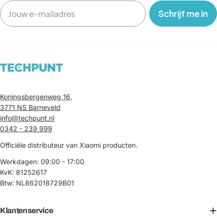
Email
‎ ‎ ‎ Schrijf me in‎ ‎ ‎ ‎
Koningsbergenweg 16,
3771 NS Barneveld
info@techpunt.nl
0342 - 239 999
Officiële distributeur van Xiaomi producten.
Werkdagen: 09:00 - 17:00
KvK: 81252617
Btw: NL862018729B01
Klantenservice