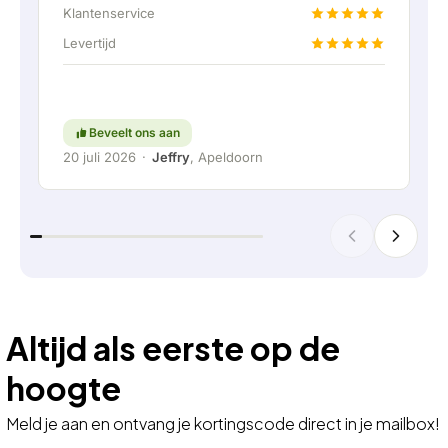
accu doormiddel van een vaste verbinding aan
Klantenservice
te kunnen sluiten. Helemaal top natuurlijk.
Levertijd
Kortom; een erg fijn bedrijf waar service en
meedenken met de klant nog hoog in het
vaandel staat. Ga zo door!
Beveelt ons aan
20 juli 2026
·
Jeffry
, Apeldoorn
Altijd als eerste op de
hoogte
Meld je aan en ontvang je kortingscode direct in je mailbox!