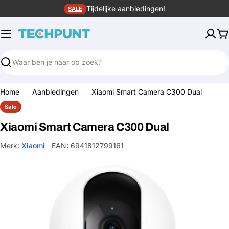
Ga
Tijdelijke aanbiedingen!
SALE
naar
de
W
inhoud
Zoeken
Home
Aanbiedingen
Xiaomi Smart Camera C300 Dual
Sale
Xiaomi Smart Camera C300 Dual
Merk:
Xiaomi
EAN:
6941812799161