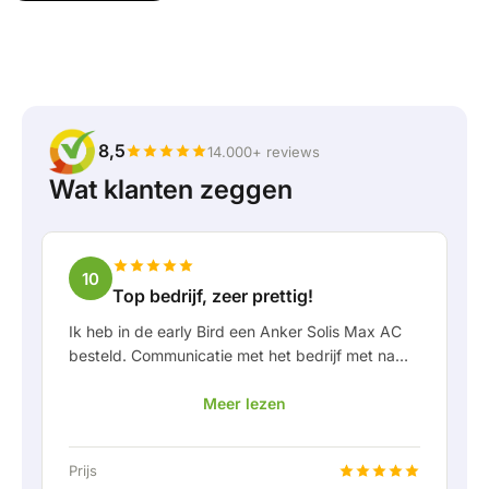
8,5
14.000+ reviews
Wat klanten zeggen
10
Top bedrijf, zeer prettig!
Ik heb in de early Bird een Anker Solis Max AC
besteld. Communicatie met het bedrijf met name
in Rico verliep erg prettig als klant. Door Rico
Meer lezen
werd ik goed op de hoogte gehouden van
levering en werd er prettig meegedacht. Na
afspraak van levering werd er zelfs een gratis
Prijs
een vaste aansluiting aangeboden om de thuis