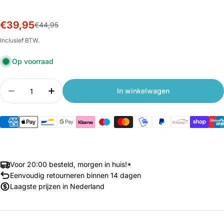
€39,95
Sale
Normale
€44,95
prijs
prijs
Inclusief BTW.
Op voorraad
Aantal
In winkelwagen
Aantal verlagen voor Xiaomi Smart Camera C300
Aantal verhogen voor Xiaomi Smart Ca
Voor 20:00 besteld, morgen in huis!*
Eenvoudig retourneren binnen 14 dagen
Laagste prijzen in Nederland