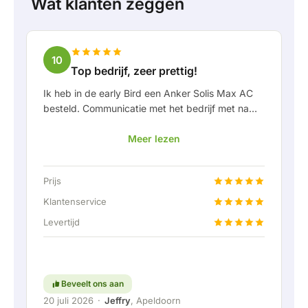
Wat klanten zeggen
10
Top bedrijf, zeer prettig!
Ik heb in de early Bird een Anker Solis Max AC
besteld. Communicatie met het bedrijf met name
in Rico verliep erg prettig als klant. Door Rico
Meer lezen
werd ik goed op de hoogte gehouden van
levering en werd er prettig meegedacht. Na
afspraak van levering werd er zelfs een gratis
Prijs
een vaste aansluiting aangeboden om de thuis
accu doormiddel van een vaste verbinding aan
Klantenservice
te kunnen sluiten. Helemaal top natuurlijk.
Levertijd
Kortom; een erg fijn bedrijf waar service en
meedenken met de klant nog hoog in het
vaandel staat. Ga zo door!
Beveelt ons aan
20 juli 2026
·
Jeffry
, Apeldoorn