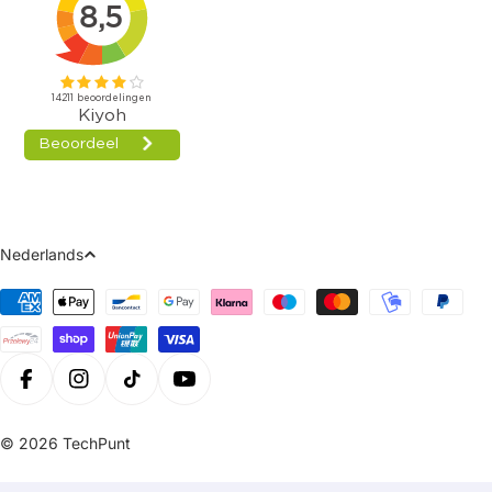
Taal
Nederlands
Betaalmethoden
Facebook
Instagram
Tiktok
Youtube
© 2026
TechPunt