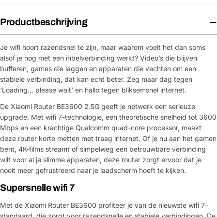
Productbeschrijving
Je wifi hoort razendsnel te zijn, maar waarom voelt het dan soms
alsof je nog met een inbelverbinding werkt? Video’s die blijven
bufferen, games die laggen en apparaten die vechten om een
stabiele verbinding, dat kan echt beter. Zeg maar dag tegen
'Loading… please wait' en hallo tegen bliksemsnel internet.
De Xiaomi Router BE3600 2.5G geeft je netwerk een serieuze
upgrade. Met wifi 7-technologie, een theoretische snelheid tot 3600
Mbps en een krachtige Qualcomm quad-core processor, maakt
deze router korte metten met traag internet. Of je nu aan het gamen
bent, 4K-films streamt of simpelweg een betrouwbare verbinding
wilt voor al je slimme apparaten, deze router zorgt ervoor dat je
nooit meer gefrustreerd naar je laadscherm hoeft te kijken.
Supersnelle wifi 7
Met de Xiaomi Router BE3600 profiteer je van de nieuwste wifi 7-
standaard, die zorgt voor razendsnelle en stabiele verbindingen. De