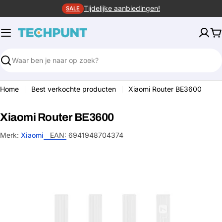
Ga
Tijdelijke aanbiedingen!
SALE
naar
de
W
inhoud
Zoeken
Home
Best verkochte producten
Xiaomi Router BE3600
Xiaomi Router BE3600
Merk:
Xiaomi
EAN:
6941948704374