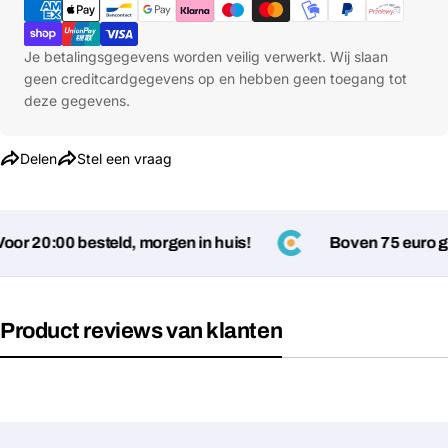
Je betalingsgegevens worden veilig verwerkt. Wij slaan
geen creditcardgegevens op en hebben geen toegang tot
Stel een vraag
deze gegevens.
Jouw
naam
Delen
Stel een vraag
Jouw
Deel dit product
email
Jouw
Kopiëren
Delen
r 20:00 besteld, morgen in huis!
Boven 75 euro gee
telefoon
Jouw
bericht
Product reviews van klanten
Velden gemarkeerd met * zijn verplicht
Verstuur vraag