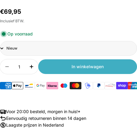
Normale
€69,95
prijs
Inclusief BTW.
Op voorraad
Title
Aantal
In winkelwagen
Aantal verlagen voor Xiaomi Router BE3600
Aantal verhogen voor Xiaomi Router B
Voor 20:00 besteld, morgen in huis!*
Eenvoudig retourneren binnen 14 dagen
Laagste prijzen in Nederland