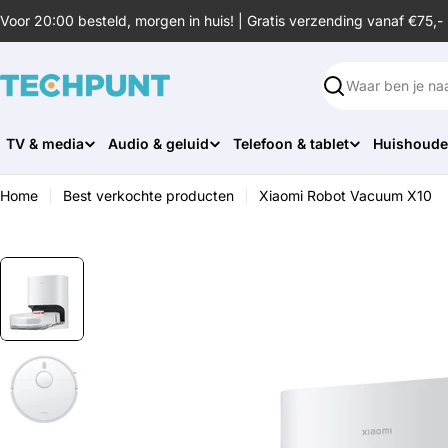
Ga
Voor 20:00 besteld, morgen in huis! | Gratis verzending vanaf €75,-
naar
de
inhoud
Zoeken
TV & media
Audio & geluid
Telefoon & tablet
Huishoude
Home
Best verkochte producten
Xiaomi Robot Vacuum X10