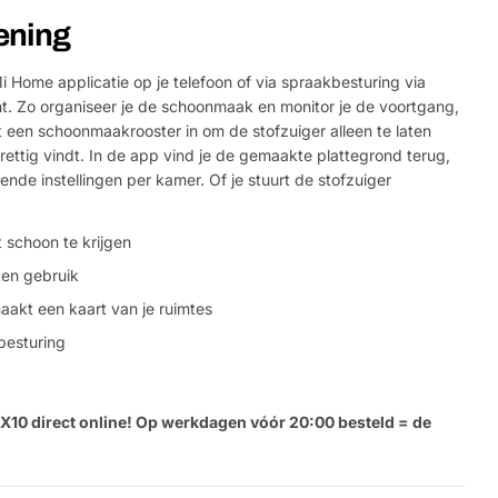
ening
i Home applicatie op je telefoon of via spraakbesturing via
t. Zo organiseer je de schoonmaak en monitor je de voortgang,
t een schoonmaakrooster in om de stofzuiger alleen te laten
rettig vindt. In de app vind je de gemaakte plattegrond terug,
ende instellingen per kamer. Of je stuurt de stofzuiger
 schoon te krijgen
ten gebruik
Stel e
aakt een kaart van je ruimtes
besturing
Jouw
naam
Jouw
X10 direct online! Op werkdagen vóór 20:00 besteld = de
Deel dit product
email
Jouw
Delen
telefoon