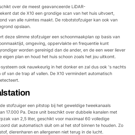
chikt over de meest geavanceerde LiDAR-
tekent dat de X10 een grondige scan van het huis uitvoert,
nd van alle ruimtes maakt. De robotstofzuiger kan ook van
egrond opslaan.
ert deze slimme stofzuiger een schoonmaakplan op basis van
hoonmaaktijd, omgeving, oppervlakte en frequentie kunt
 grondiger worden gereinigd dan de ander, en de een weer liever
 eigen plan en houd het huis schoon zoals het jou uitkomt.
-systeem ook nauwkeurig in het donker en zal dus ook 's nachts
n of van de trap af vallen. De X10 vermindert automatisch
etecteert.
lstation
e stofzuiger een pitstop bij het geweldige tweekanaals
van 17.000 Pa. Deze unit beschikt over dubbele kanalen met
pzak van 2,5 liter, geschikt voor maximaal 60 volledige
koord dat automatisch sluit om al het stof binnen te houden. Zo
stof, dierenharen en allergenen niet terug in de lucht.