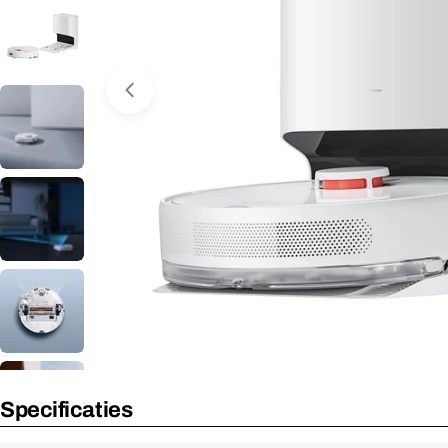
Media 0 openen in venster
Nooit meer leverbaar
Specificaties