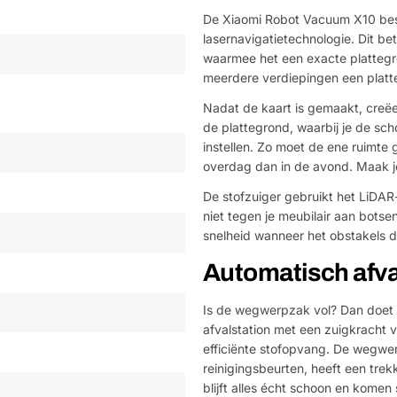
De Xiaomi Robot Vacuum X10 bes
lasernavigatietechnologie. Dit be
waarmee het een exacte plattegro
meerdere verdiepingen een platt
Nadat de kaart is gemaakt, creë
de plattegrond, waarbij je de sc
instellen. Zo moet de ene ruimte
overdag dan in de avond. Maak je
De stofzuiger gebruikt het LiDAR
niet tegen je meubilair aan botse
snelheid wanneer het obstakels d
Automatisch afva
Is de wegwerpzak vol? Dan doet d
afvalstation met een zuigkracht 
efficiënte stofopvang. De wegwer
reinigingsbeurten, heeft een trek
blijft alles écht schoon en komen 