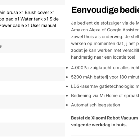
Eenvoudige bedi
ain brush x1 Brush cover x1
op pad x1 Water tank x1 Side
Je bedient de stofzuiger via de M
 Power cable x1 User manual
Amazon Alexa of Google Assisten
zowel thuis als onderweg. Je stel
werken op momenten dat jij het p
s
zodat je kan werken met verschill
handmatig naar een locatie toe!
4.000Pa zuigkracht om alles écht
5200 mAh batterij voor 180 minu
LDS-lasernavigatietechnologie: m
Bediening via Mi Home of spraak
Automatisch leegstation
Bestel de Xiaomi Robot Vacuum 
volgende werkdag in huis.