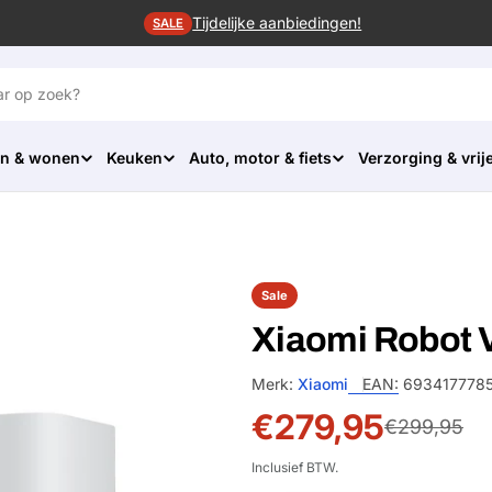
Tijdelijke aanbiedingen!
SALE
n & wonen
Keuken
Auto, motor & fiets
Verzorging & vrije
Sale
Xiaomi Robot
Merk:
Xiaomi
EAN:
693417778
€279,95
Sale
Normale
€299,95
prijs
prijs
Inclusief BTW.