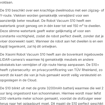
voldaan.
De S10 beschikt over een krachtige dweilmodus met een zigzag- of
Y-route. Vlekken worden gemakkelijk verwijderd voor een
aanzienlijk beter resultaat. De Robot Vacuum S10 heeft een
watertank groot genoeg om in één keer tot wel 150 m² te dweilen.
Deze slimme watertank geeft water gelijkmatig af voor een
constante vochtigheid, zodat de robot perfect dweilt, zonder dat je
vloer doorweekt raakt. Wanneer de robot aan het dweilen is en een
tapijt tegenkomt, zal hij dit ontwijken.
De Xiaomi Robot Vacuum S10 heeft aan de bovenkant ingebouwde
LIDAR-camera’s waarmee hij gemakkelijk meubels en andere
obstakels kan vermijden of zijn route hierop aanpassen. De S10+
heeft cybersecurity- en privacycertificering van TÜV Rheinland, zo
wordt de kaart die van je huis gemaakt wordt veilig versleuteld en
opgeslagen in de Cloud.
De S10 blinkt uit met de grote 3200mAh batterij waarmee die wel 2
uur lang ongestoord kan schoonmaken. Hiermee wordt maar liefst
200 vierkante meter schoon gemaakt, voordat de stofzuiger weer
terug naar het oplaadpunt moet. Dit maakt de S10 perfect geschikt