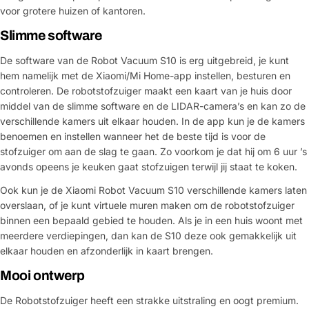
voor grotere huizen of kantoren.
Slimme software
Stel een vraag
De software van de Robot Vacuum S10 is erg uitgebreid, je kunt
Jouw
hem namelijk met de Xiaomi/Mi Home-app instellen, besturen en
naam
controleren. De robotstofzuiger maakt een kaart van je huis door
middel van de slimme software en de LIDAR-camera’s en kan zo de
Jouw
Deel dit product
email
verschillende kamers uit elkaar houden. In de app kun je de kamers
benoemen en instellen wanneer het de beste tijd is voor de
Jouw
Kopiëren
stofzuiger om aan de slag te gaan. Zo voorkom je dat hij om 6 uur ’s
Delen
telefoon
avonds opeens je keuken gaat stofzuigen terwijl jij staat te koken.
Jouw
Ook kun je de Xiaomi Robot Vacuum S10 verschillende kamers laten
bericht
overslaan, of je kunt virtuele muren maken om de robotstofzuiger
binnen een bepaald gebied te houden. Als je in een huis woont met
meerdere verdiepingen, dan kan de S10 deze ook gemakkelijk uit
elkaar houden en afzonderlijk in kaart brengen.
Velden gemarkeerd met * zijn verplicht
Mooi ontwerp
Verstuur vraag
De Robotstofzuiger heeft een strakke uitstraling en oogt premium.