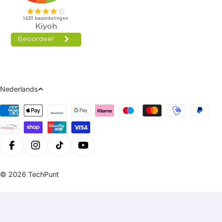
Taal
Nederlands
Betaalmethoden
Facebook
Instagram
Tiktok
Youtube
© 2026
TechPunt