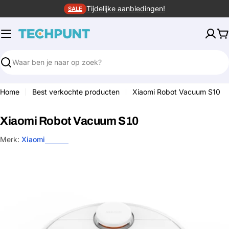
Ga
Tijdelijke aanbiedingen!
SALE
naar
de
W
inhoud
Zoeken
Home
Best verkochte producten
Xiaomi Robot Vacuum S10
Xiaomi Robot Vacuum S10
Merk:
Xiaomi