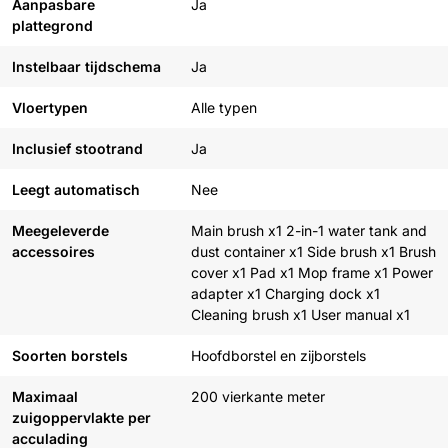
Aanpasbare
Ja
plattegrond
Instelbaar tijdschema
Ja
Vloertypen
Alle typen
Inclusief stootrand
Ja
Leegt automatisch
Nee
Meegeleverde
Main brush x1 2-in-1 water tank and
accessoires
dust container x1 Side brush x1 Brush
cover x1 Pad x1 Mop frame x1 Power
adapter x1 Charging dock x1
Cleaning brush x1 User manual x1
Soorten borstels
Hoofdborstel en zijborstels
Maximaal
200 vierkante meter
zuigoppervlakte per
acculading