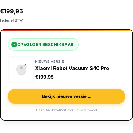
Normale
€199,95
prijs
Inclusief BTW.
OPVOLGER BESCHIKBAAR
✓
NIEUWE VERSIE
Xiaomi Robot Vacuum S40 Pro
€199,95
→
Bekijk nieuwe versie
Dezelfde kwaliteit, vernieuwd model