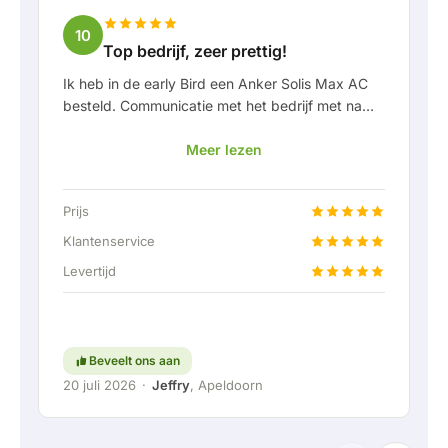
10
Top bedrijf, zeer prettig!
Ik heb in de early Bird een Anker Solis Max AC
besteld. Communicatie met het bedrijf met name
in Rico verliep erg prettig als klant. Door Rico
Meer lezen
werd ik goed op de hoogte gehouden van
levering en werd er prettig meegedacht. Na
afspraak van levering werd er zelfs een gratis
Prijs
een vaste aansluiting aangeboden om de thuis
accu doormiddel van een vaste verbinding aan
Klantenservice
te kunnen sluiten. Helemaal top natuurlijk.
Levertijd
Kortom; een erg fijn bedrijf waar service en
meedenken met de klant nog hoog in het
vaandel staat. Ga zo door!
Beveelt ons aan
20 juli 2026
·
Jeffry
, Apeldoorn