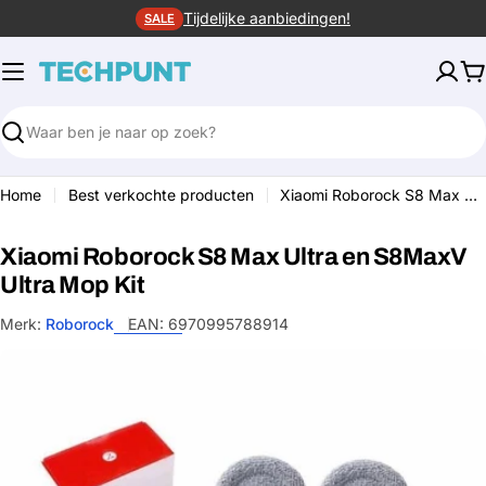
Ga
Tijdelijke aanbiedingen!
SALE
naar
de
W
inhoud
Zoeken
Home
Best verkochte producten
Xiaomi Roborock S8 Max Ultra en S8MaxV Ultra Mop Kit
Xiaomi Roborock S8 Max Ultra en S8MaxV
Ultra Mop Kit
Merk:
Roborock
EAN:
6970995788914