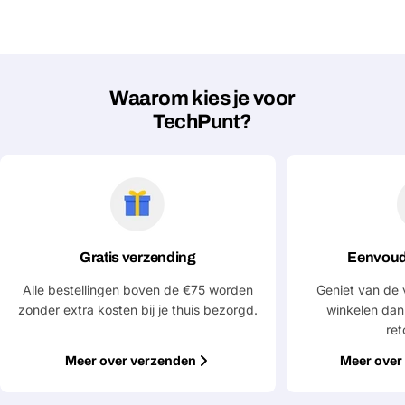
Waarom kies je voor
Stel een vraag
TechPunt?
Jouw
naam
Jouw
Deel dit product
email
Jouw
Kopiëren
Delen
telefoon
Gratis verzending
Eenvoud
Jouw
Alle bestellingen boven de €75 worden
Geniet van de 
bericht
zonder extra kosten bij je thuis bezorgd.
winkelen dan
ret
Meer over verzenden
Meer over 
Velden gemarkeerd met * zijn verplicht