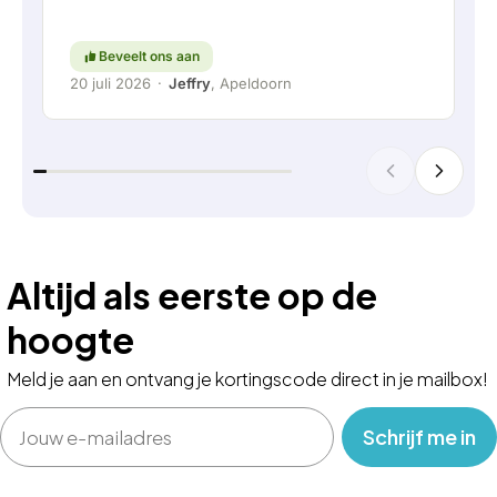
vaandel staat. Ga zo door!
Beveelt ons aan
20 juli 2026
·
Jeffry
, Apeldoorn
Altijd als eerste op de
hoogte
Meld je aan en ontvang je kortingscode direct in je mailbox!
Email
‎ ‎ ‎ Schrijf me in‎ ‎ ‎ ‎