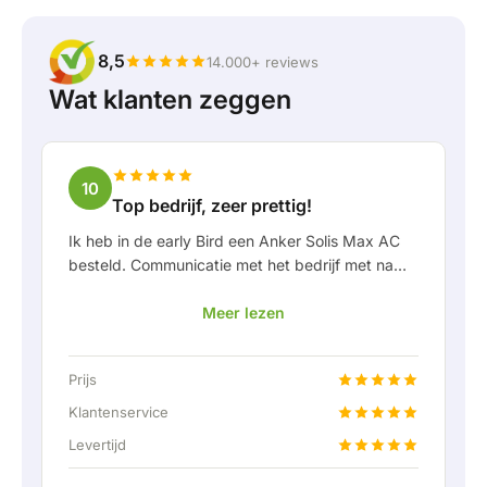
8,5
14.000+ reviews
Wat klanten zeggen
10
Top bedrijf, zeer prettig!
Ik heb in de early Bird een Anker Solis Max AC
besteld. Communicatie met het bedrijf met name
in Rico verliep erg prettig als klant. Door Rico
Meer lezen
werd ik goed op de hoogte gehouden van
levering en werd er prettig meegedacht. Na
afspraak van levering werd er zelfs een gratis
Prijs
een vaste aansluiting aangeboden om de thuis
accu doormiddel van een vaste verbinding aan
Klantenservice
te kunnen sluiten. Helemaal top natuurlijk.
Levertijd
Kortom; een erg fijn bedrijf waar service en
meedenken met de klant nog hoog in het