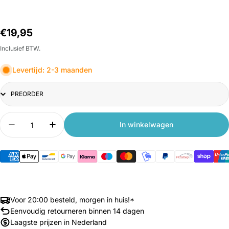
Normale
€19,95
prijs
Inclusief BTW.
Levertijd: 2-3 maanden
Title
Aantal
In winkelwagen
Aantal verlagen voor Xiaomi Roborock S8 Max Ul
Aantal verhogen voor Xiaomi Roborock 
Voor 20:00 besteld, morgen in huis!*
Eenvoudig retourneren binnen 14 dagen
Laagste prijzen in Nederland