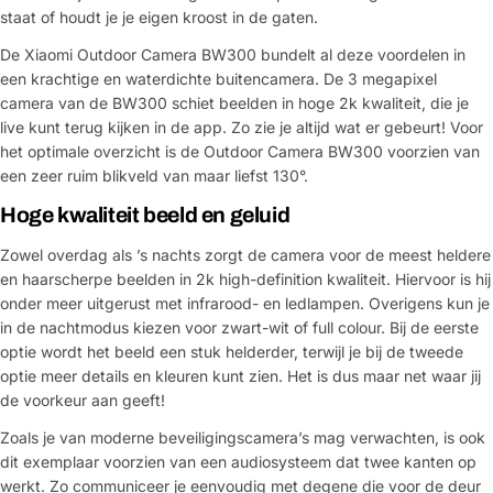
staat of houdt je je eigen kroost in de gaten.
De Xiaomi Outdoor Camera BW300 bundelt al deze voordelen in
een krachtige en waterdichte buitencamera. De 3 megapixel
camera van de BW300 schiet beelden in hoge 2k kwaliteit, die je
live kunt terug kijken in de app. Zo zie je altijd wat er gebeurt! Voor
het optimale overzicht is de Outdoor Camera BW300 voorzien van
een zeer ruim blikveld van maar liefst 130°.
Hoge kwaliteit beeld en geluid
Zowel overdag als ’s nachts zorgt de camera voor de meest heldere
en haarscherpe beelden in 2k high-definition kwaliteit. Hiervoor is hij
onder meer uitgerust met infrarood- en ledlampen. Overigens kun je
in de nachtmodus kiezen voor zwart-wit of full colour. Bij de eerste
optie wordt het beeld een stuk helderder, terwijl je bij de tweede
optie meer details en kleuren kunt zien. Het is dus maar net waar jij
de voorkeur aan geeft!
Zoals je van moderne beveiligingscamera’s mag verwachten, is ook
dit exemplaar voorzien van een audiosysteem dat twee kanten op
werkt. Zo communiceer je eenvoudig met degene die voor de deur