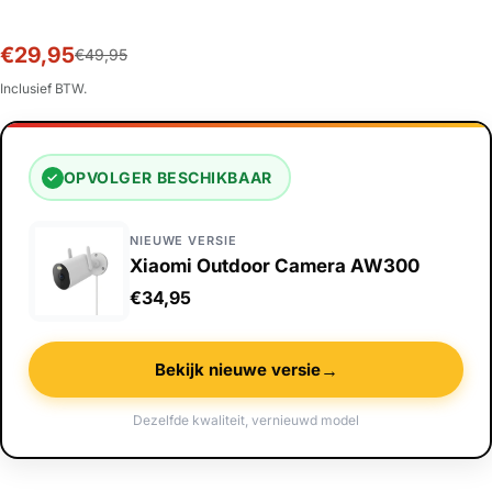
€29,95
Sale
Normale
€49,95
prijs
prijs
Inclusief BTW.
OPVOLGER BESCHIKBAAR
✓
NIEUWE VERSIE
Xiaomi Outdoor Camera AW300
€34,95
→
Bekijk nieuwe versie
Dezelfde kwaliteit, vernieuwd model