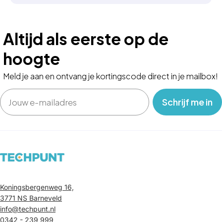
Altijd als eerste op de
hoogte
Meld je aan en ontvang je kortingscode direct in je mailbox!
Email
‎ ‎ ‎ Schrijf me in‎ ‎ ‎ ‎
Koningsbergenweg 16,
3771 NS Barneveld
info@techpunt.nl
0342 - 239 999