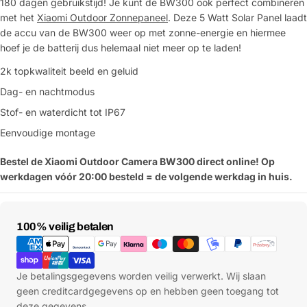
180 dagen gebruikstijd! Je kunt de BW300 ook perfect combineren
met het
Xiaomi Outdoor Zonnepaneel
. Deze 5 Watt Solar Panel laadt
Stel een vraag
de accu van de BW300 weer op met zonne-energie en hiermee
hoef je de batterij dus helemaal niet meer op te laden!
Jouw
naam
2k topkwaliteit beeld en geluid
Jouw
Dag- en nachtmodus
Deel dit product
email
Stof- en waterdicht tot IP67
Jouw
Kopiëren
Delen
Eenvoudige montage
telefoon
Jouw
Bestel de Xiaomi Outdoor Camera BW300 direct online! Op
bericht
werkdagen vóór 20:00 besteld = de volgende werkdag in huis.
Betaalmethoden
100% veilig betalen
Velden gemarkeerd met * zijn verplicht
Verstuur vraag
Je betalingsgegevens worden veilig verwerkt. Wij slaan
geen creditcardgegevens op en hebben geen toegang tot
deze gegevens.