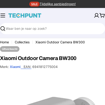
Ga
Tijdelijke aanbiedingen!
SALE
naar
de
W
inhoud
Zoeken
Home
Collecties
Xiaomi Outdoor Camera BW300
UItverkocht
Xiaomi Outdoor Camera BW300
Merk:
Xiaomi
EAN:
6941812775004