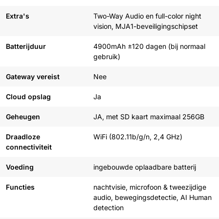
Extra's
Two-Way Audio en full-color night
vision, MJA1-beveiligingschipset
Batterijduur
4900mAh ±120 dagen (bij normaal
gebruik)
Gateway vereist
Nee
Cloud opslag
Ja
Geheugen
JA, met SD kaart maximaal 256GB
Draadloze
WiFi (802.11b/g/n, 2,4 GHz)
connectiviteit
Voeding
ingebouwde oplaadbare batterij
Functies
nachtvisie, microfoon & tweezijdige
audio, bewegingsdetectie, AI Human
detection