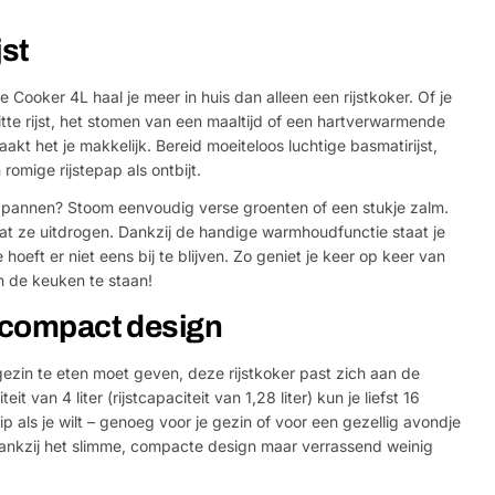
jst
 Cooker 4L haal je meer in huis dan alleen een rijstkoker. Of je
tte rijst, het stomen van een maaltijd of een hartverwarmende
t het je makkelijk. Bereid moeiteloos luchtige basmatirijst,
omige rijstepap als ontbijt.
a pannen? Stoom eenvoudig verse groenten of een stukje zalm.
dat ze uitdrogen. Dankzij de handige warmhoudfunctie staat je
je hoeft er niet eens bij te blijven. Zo geniet je keer op keer van
in de keuken te staan!
, compact design
 gezin te eten moet geven, deze rijstkoker past zich aan de
t van 4 liter (rijstcapaciteit van 1,28 liter) kun je liefst 16
kip als je wilt – genoeg voor je gezin of voor een gezellig avondje
dankzij het slimme, compacte design maar verrassend weinig