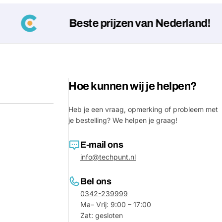
Jouw
Beste prijzen van Nederland!
bericht
Velden gemarkeerd met * zijn verpl
Hoe kunnen wij je helpen?
Verstu
Heb je een vraag, opmerking of probleem met
je bestelling? We helpen je graag!
E-mail ons
info@techpunt.nl
Bel ons
0342-239999
Ma– Vrij: 9:00 – 17:00
Zat: gesloten