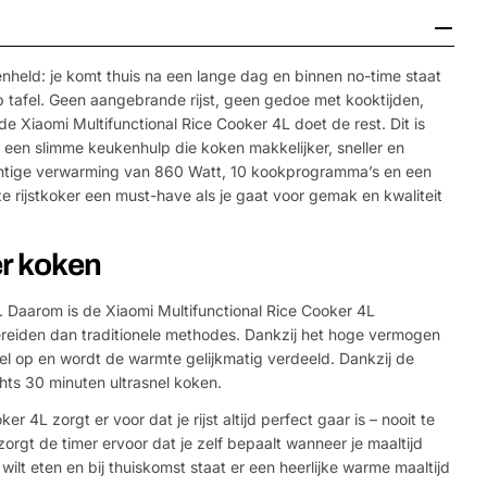
held: je komt thuis na een lange dag en binnen no-time staat
p tafel. Geen aangebrande rijst, geen gedoe met kooktijden,
 Xiaomi Multifunctional Rice Cooker 4L doet de rest. Dit is
is een slimme keukenhulp die koken makkelijker, sneller en
chtige verwarming van 860 Watt, 10 kookprogramma’s en een
eze rijstkoker een must-have als je gaat voor gemak en kwaliteit
er koken
r. Daarom is de Xiaomi Multifunctional Rice Cooker 4L
 bereiden dan traditionele methodes. Dankzij het hoge vermogen
l op en wordt de warmte gelijkmatig verdeeld. Dankzij de
echts 30 minuten ultrasnel koken.
er 4L zorgt er voor dat je rijst altijd perfect gaar is – nooit te
zorgt de timer ervoor dat je zelf bepaalt wanneer je maaltijd
e wilt eten en bij thuiskomst staat er een heerlijke warme maaltijd