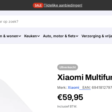
Tijdelijke aanbiedingen!
SALE
n & wonen
Keuken
Auto, motor & fiets
Verzorging & vrije
UItverkocht
Xiaomi Multifu
Merk:
Xiaomi
EAN:
694181279
Normale
€59,95
prijs
Inclusief BTW.