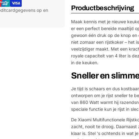
Productbeschrijving
reditcardgegevens op en
Maak kennis met je nieuwe keuken
er een perfect bereide maaltijd o
gewoon één druk op de knop en de
niet zomaar een rijstkoker – het 
veelzijdiger maakt. Met een kra
royale capaciteit van 4 liter is d
in de keuken.
Sneller en slimm
Je tijd is schaars en dus kostbaa
ontworpen om je rijst sneller te
van 860 Watt warmt hij razendsne
speciale functie kun je rijst in sl
De Xiaomi Multifunctionele Rijstkok
zacht, nooit te droog. Daarnaast 
klaar is. Stel 's ochtends in wat j