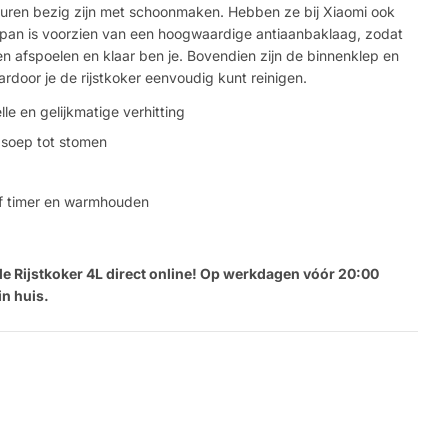
et uren bezig zijn met schoonmaken. Hebben ze bij Xiaomi ook
pan is voorzien van een hoogwaardige antiaanbaklaag, zodat
ven afspoelen en klaar ben je. Bovendien zijn de binnenklep en
rdoor je de rijstkoker eenvoudig kunt reinigen.
e en gelijkmatige verhitting
 soep tot stomen
ef timer en warmhouden
Stel e
le Rijstkoker 4L direct online! Op werkdagen vóór 20:00
n huis.
Jouw
naam
Jouw
Deel dit product
email
Jouw
Delen
telefoon