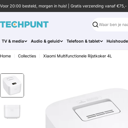
Ga
Voor 20:00 besteld, morgen in huis! | Gratis verzending vanaf €75,-
naar
de
inhoud
Zoeken
TV & media
Audio & geluid
Telefoon & tablet
Huishoude
Home
Collecties
Xiaomi Multifunctionele Rijstkoker 4L