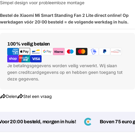
Simpel design voor probleemloze montage
Jouw
Deel dit product
email
Bestel de Xiaomi Mi Smart Standing Fan 2 Lite direct online! Op
werkdagen vóór 20:00 besteld = de volgende werkdag in huis.
Jouw
Kopiëren
Delen
telefoon
Jouw
Betaalmethoden
100% veilig betalen
bericht
Je betalingsgegevens worden veilig verwerkt. Wij slaan
geen creditcardgegevens op en hebben geen toegang tot
Velden gemarkeerd met * zijn verplicht
deze gegevens.
Verstuur vraag
Delen
Stel een vraag
r 20:00 besteld, morgen in huis!
Boven 75 euro ge