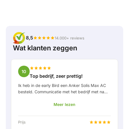
8,5
14.000+ reviews
Wat klanten zeggen
10
Top bedrijf, zeer prettig!
Ik heb in de early Bird een Anker Solis Max AC
besteld. Communicatie met het bedrijf met name
in Rico verliep erg prettig als klant. Door Rico
Meer lezen
werd ik goed op de hoogte gehouden van
levering en werd er prettig meegedacht. Na
afspraak van levering werd er zelfs een gratis
Prijs
een vaste aansluiting aangeboden om de thuis