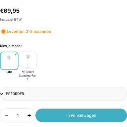
Normale
€69,95
prijs
Inclusief BTW.
Levertijd: 2-3 maanden
Kies je model:
Lite
Mi Smart
Standing Fan
2
Title
Aantal
In winkelwagen
Aantal verlagen voor Xiaomi Mi Smart Standing Fa
Aantal verhogen voor Xiaomi Mi Smart S