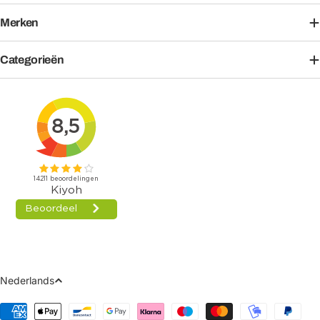
Merken
Categorieën
Taal
Nederlands
Betaalmethoden