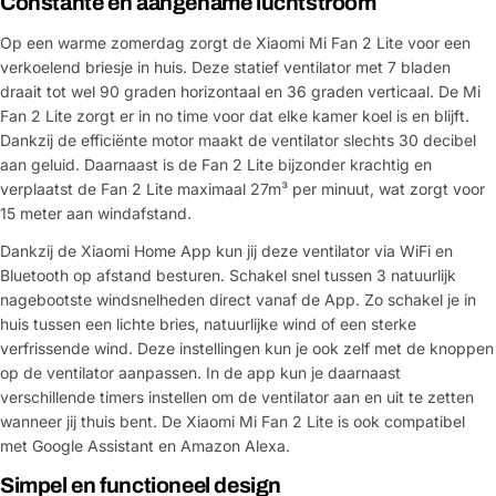
Constante en aangename luchtstroom
Op een warme zomerdag zorgt de Xiaomi Mi Fan 2 Lite voor een
verkoelend briesje in huis. Deze statief ventilator met 7 bladen
draait tot wel 90 graden horizontaal en 36 graden verticaal. De Mi
Fan 2 Lite zorgt er in no time voor dat elke kamer koel is en blijft.
Dankzij de efficiënte motor maakt de ventilator slechts 30 decibel
aan geluid. Daarnaast is de Fan 2 Lite bijzonder krachtig en
verplaatst de Fan 2 Lite maximaal 27m³ per minuut, wat zorgt voor
15 meter aan windafstand.
Dankzij de Xiaomi Home App kun jij deze ventilator via WiFi en
Bluetooth op afstand besturen. Schakel snel tussen 3 natuurlijk
nagebootste windsnelheden direct vanaf de App. Zo schakel je in
huis tussen een lichte bries, natuurlijke wind of een sterke
verfrissende wind. Deze instellingen kun je ook zelf met de knoppen
op de ventilator aanpassen. In de app kun je daarnaast
verschillende timers instellen om de ventilator aan en uit te zetten
wanneer jij thuis bent. De Xiaomi Mi Fan 2 Lite is ook compatibel
met Google Assistant en Amazon Alexa.
Simpel en functioneel design