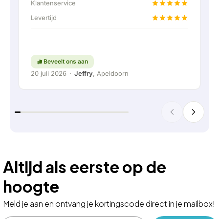
accu doormiddel van een vaste verbinding aan
Klantenservice
te kunnen sluiten. Helemaal top natuurlijk.
Levertijd
Kortom; een erg fijn bedrijf waar service en
meedenken met de klant nog hoog in het
vaandel staat. Ga zo door!
Beveelt ons aan
20 juli 2026
·
Jeffry
, Apeldoorn
Altijd als eerste op de
hoogte
Meld je aan en ontvang je kortingscode direct in je mailbox!