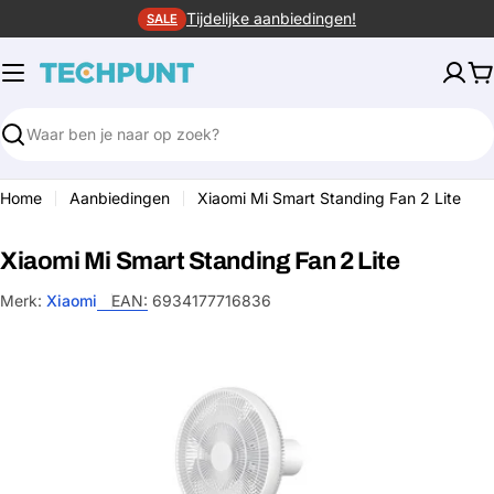
Ga
Tijdelijke aanbiedingen!
SALE
naar
de
W
inhoud
Zoeken
Home
Aanbiedingen
Xiaomi Mi Smart Standing Fan 2 Lite
Xiaomi Mi Smart Standing Fan 2 Lite
Merk:
Xiaomi
EAN:
6934177716836