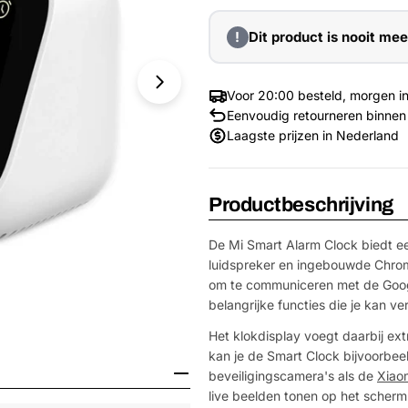
!
Dit product is nooit mee
Voor 20:00 besteld, morgen in
Eenvoudig retourneren binnen
Laagste prijzen in Nederland
Productbeschrijving
De Mi Smart Alarm Clock biedt ee
luidspreker en ingebouwde Chrome
om te communiceren met de Google
belangrijke functies die je kan v
Het klokdisplay voegt daarbij extr
Media 1 openen in venster
kan je de Smart Clock bijvoorbe
beveiligingscamera's als de
Xiao
live beelden tonen op het scherm! 