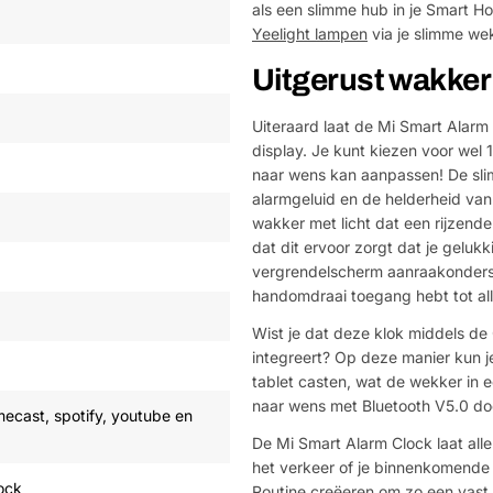
als een slimme hub in je Smart H
Yeelight lampen
via je slimme we
Uitgerust wakke
Uiteraard laat de Mi Smart Alarm 
display. Je kunt kiezen voor wel
naar wens kan aanpassen! De sli
alarmgeluid en de helderheid va
wakker met licht dat een rijzend
dat dit ervoor zorgt dat je geluk
vergrendelscherm aanraakonderst
handomdraai toegang hebt tot all
Wist je dat deze klok middels d
integreert? Op deze manier kun je
tablet casten, wat de wekker in e
naar wens met Bluetooth V5.0 do
ecast, spotify, youtube en
De Mi Smart Alarm Clock laat alle
het verkeer of je binnenkomende
ock
Routine creëeren om zo een vast 