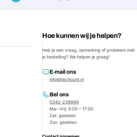
Hoe kunnen wij je helpen?
Heb je een vraag, opmerking of probleem met
je bestelling? We helpen je graag!
E-mail ons
info@techpunt.nl
Stel e
Bel ons
Jouw
naam
0342-239999
Ma– Vrij: 9:00 – 17:00
Jouw
Zat: gesloten
Deel dit product
email
Zon: gesloten
Jouw
Delen
telefoon
Contact opnemen