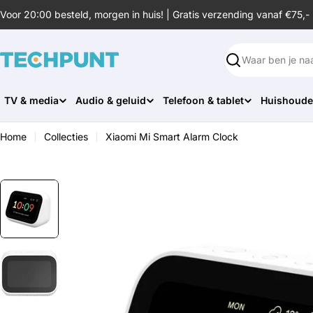
Ga
Voor 20:00 besteld, morgen in huis! | Gratis verzending vanaf €75,-
naar
de
inhoud
Zoeken
TV & media
Audio & geluid
Telefoon & tablet
Huishoude
Home
Collecties
Xiaomi Mi Smart Alarm Clock