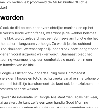
ome. Zo bedien je bijvoorbeeld de
Mi Air Purifier 3H
of je
kker!
r worden
Clock de tijd op een zeer overzichtelijke manier zien op het
 10 verschillende watch faces, waardoor je de wekker helemaal
mme klok wordt geleverd met een Sunrise-alarmfunctie die het
n het scherm langzaam verhoogt. Zo wordt je elke ochtend
e zon simuleert. Wetenschappelijk onderzoek heeft aangetoond
kiger en vooral uitgerust wakker wordt! Daarnaast biedt het
euning waarmee je op een comfortabele manier en in een
e functies van de klok.
e Google-Assistent ook ondersteuning voor Chromecast
 je eigen filmpjes en foto’s rechtstreeks vanaf je smartphone of
en mooi fotolijstje transformeert! Je kunt ook je muzieknummers
orsturen naar de wekker!
 gewenste informatie uit Google Assistant zien, zoals het weer,
 afspraken. Je kunt zelfs een zeer handig Good Morning
schema af te werken elke ochtend. Met het prachtige witte en