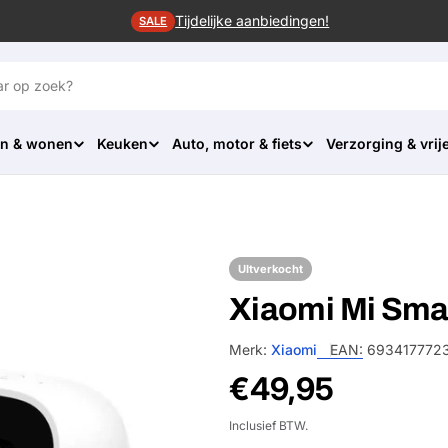
Tijdelijke aanbiedingen!
SALE
n & wonen
Keuken
Auto, motor & fiets
Verzorging & vrije
UItverkocht
Xiaomi Mi Sma
Merk:
Xiaomi
EAN:
693417772
Normale
€49,95
prijs
Inclusief BTW.