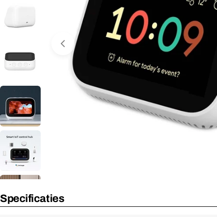
Media 0 openen in venster
Nooit meer leverbaar
Specificaties