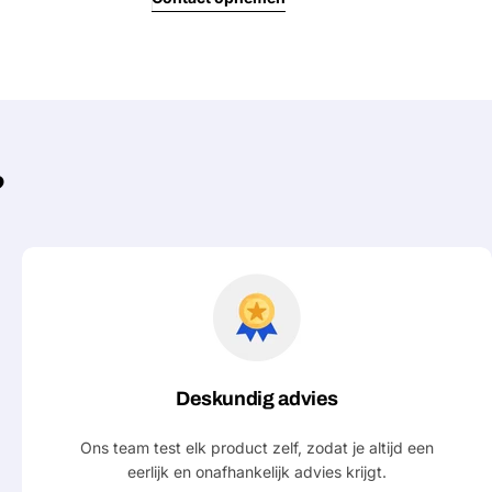
Jouw
bericht
Velden gemarkeerd met * zijn verpl
?
Verstu
Deskundig advies
Ons team test elk product zelf, zodat je altijd een
eerlijk en onafhankelijk advies krijgt.