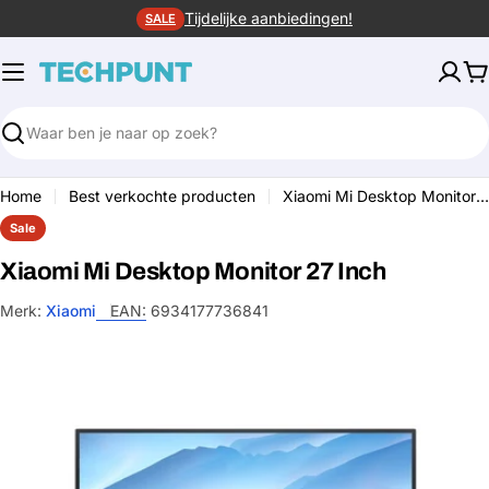
Ga
Tijdelijke aanbiedingen!
SALE
naar
de
W
inhoud
Zoeken
Home
Best verkochte producten
Xiaomi Mi Desktop Monitor 27 Inch
Sale
Xiaomi Mi Desktop Monitor 27 Inch
Merk:
Xiaomi
EAN:
6934177736841