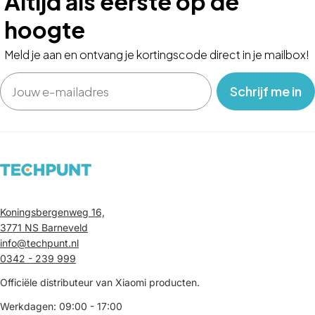
Altijd als eerste op de
hoogte
Meld je aan en ontvang je kortingscode direct in je mailbox!
Email
‎ ‎ ‎ Schrijf me in‎ ‎ ‎ ‎
Koningsbergenweg 16,
3771 NS Barneveld
info@techpunt.nl
0342 - 239 999
Officiële distributeur van Xiaomi producten.
Werkdagen: 09:00 - 17:00