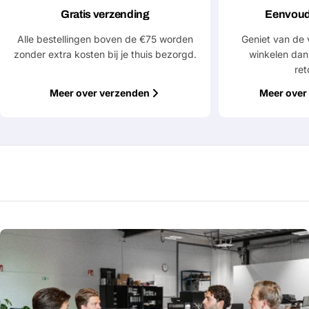
Gratis verzending
Eenvoud
Alle bestellingen boven de €75 worden
Geniet van de 
Velden gemarkeerd met * zijn verplicht
zonder extra kosten bij je thuis bezorgd.
winkelen dan
ret
Verstuur vraag
Meer over verzenden
Meer over 