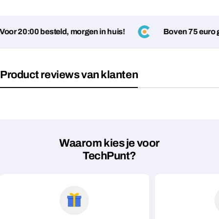
or 20:00 besteld, morgen in huis!
Boven 75 euro ge
Product reviews van klanten
Stel een vraag
Jouw
naam
Waarom kies je voor
Jouw
TechPunt?
Deel dit product
email
Jouw
Kopiëren
Delen
telefoon
Jouw
bericht