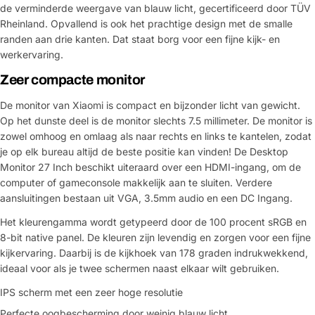
de verminderde weergave van blauw licht, gecertificeerd door TÜV
Rheinland. Opvallend is ook het prachtige design met de smalle
randen aan drie kanten. Dat staat borg voor een fijne kijk- en
werkervaring.
Zeer compacte monitor
De monitor van Xiaomi is compact en bijzonder licht van gewicht.
Op het dunste deel is de monitor slechts 7.5 millimeter. De monitor is
zowel omhoog en omlaag als naar rechts en links te kantelen, zodat
je op elk bureau altijd de beste positie kan vinden! De Desktop
Monitor 27 Inch beschikt uiteraard over een HDMI-ingang, om de
computer of gameconsole makkelijk aan te sluiten. Verdere
aansluitingen bestaan uit VGA, 3.5mm audio en een DC Ingang.
Het kleurengamma wordt getypeerd door de 100 procent sRGB en
8-bit native panel. De kleuren zijn levendig en zorgen voor een fijne
kijkervaring. Daarbij is de kijkhoek van 178 graden indrukwekkend,
ideaal voor als je twee schermen naast elkaar wilt gebruiken.
IPS scherm met een zeer hoge resolutie
Perfecte oogbescherming door weinig blauw licht