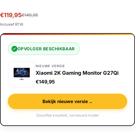
€119,95
Sale
Normale
€149,95
prijs
prijs
Inclusief BTW.
OPVOLGER BESCHIKBAAR
✓
NIEUWE VERSIE
Xiaomi 2K Gaming Monitor G27Qi
€149,95
→
Bekijk nieuwe versie
Dezelfde kwaliteit, vernieuwd model