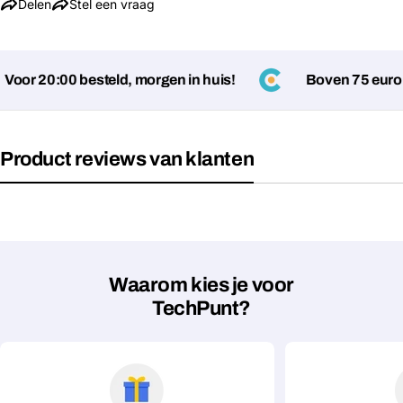
Stel een vraag
Delen
Stel een vraag
Jouw
naam
oor 20:00 besteld, morgen in huis!
Boven 75 euro g
Jouw
Deel dit product
email
Jouw
Kopiëren
Delen
telefoon
Product reviews van klanten
Jouw
bericht
Velden gemarkeerd met * zijn verplicht
Waarom kies je voor
TechPunt?
Verstuur vraag