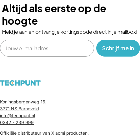
Altijd als eerste op de
hoogte
Meld je aan en ontvang je kortingscode direct in je mailbox!
Email
‎ ‎ ‎ Schrijf me in‎ ‎ ‎ ‎
Koningsbergenweg 16,
3771 NS Barneveld
info@techpunt.nl
0342 - 239 999
Officiële distributeur van Xiaomi producten.