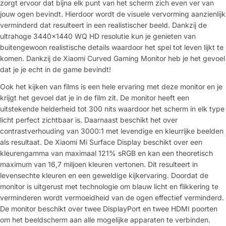
zorgt ervoor dat bijna elk punt van het scherm zich even ver van
jouw ogen bevindt. Hierdoor wordt de visuele vervorming aanzienlijk
verminderd dat resulteert in een realistischer beeld. Dankzij de
ultrahoge 3440x1440 WQ HD resolutie kun je genieten van
buitengewoon realistische details waardoor het spel tot leven lijkt te
komen. Dankzij de Xiaomi Curved Gaming Monitor heb je het gevoel
dat je je echt in de game bevindt!
Ook het kijken van films is een hele ervaring met deze monitor en je
krijgt het gevoel dat je in de film zit. De monitor heeft een
uitstekende helderheid tot 300 nits waardoor het scherm in elk type
licht perfect zichtbaar is. Daarnaast beschikt het over
contrastverhouding van 3000:1 met levendige en kleurrijke beelden
als resultaat. De Xiaomi Mi Surface Display beschikt over een
kleurengamma van maximaal 121% sRGB en kan een theoretisch
maximum van 16,7 miljoen kleuren vertonen. Dit resulteert in
levensechte kleuren en een geweldige kijkervaring. Doordat de
monitor is uitgerust met technologie om blauw licht en flikkering te
verminderen wordt vermoeidheid van de ogen effectief verminderd.
De monitor beschikt over twee DisplayPort en twee HDMI poorten
om het beeldscherm aan alle mogelijke apparaten te verbinden.