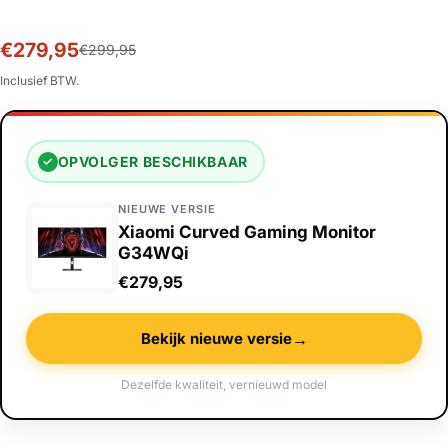
€279,95
Sale
Normale
€299,95
prijs
prijs
Inclusief BTW.
OPVOLGER BESCHIKBAAR
✓
NIEUWE VERSIE
Xiaomi Curved Gaming Monitor
G34WQi
€279,95
→
Bekijk nieuwe versie
Dezelfde kwaliteit, vernieuwd model