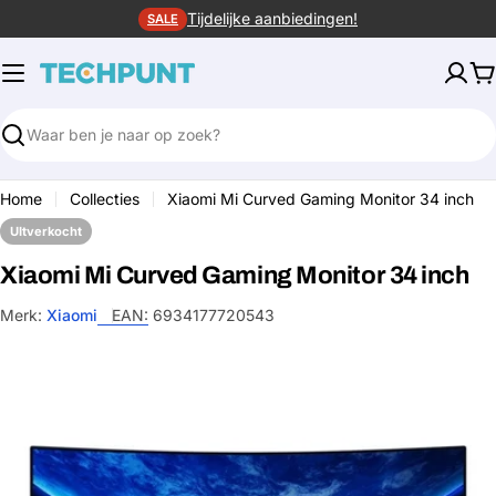
Ga
Tijdelijke aanbiedingen!
SALE
naar
de
W
inhoud
Zoeken
Home
Collecties
Xiaomi Mi Curved Gaming Monitor 34 inch
UItverkocht
Xiaomi Mi Curved Gaming Monitor 34 inch
Merk:
Xiaomi
EAN:
6934177720543