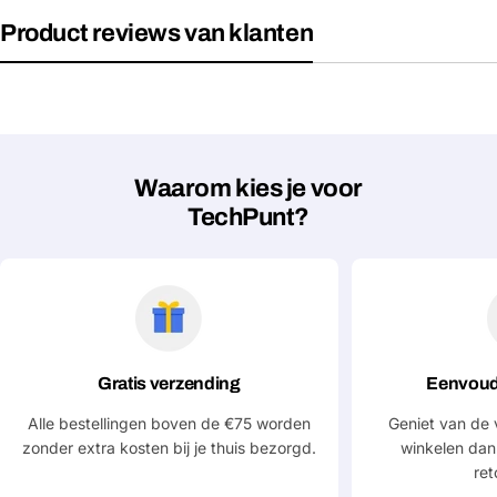
Velden gemarkeerd met * zijn verplicht
Product reviews van klanten
Verstuur vraag
Waarom kies je voor
TechPunt?
Gratis verzending
Eenvoud
Alle bestellingen boven de €75 worden
Geniet van de 
zonder extra kosten bij je thuis bezorgd.
winkelen dan
ret