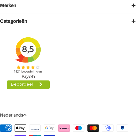
Merken
Categorieën
Taal
Nederlands
Betaalmethoden