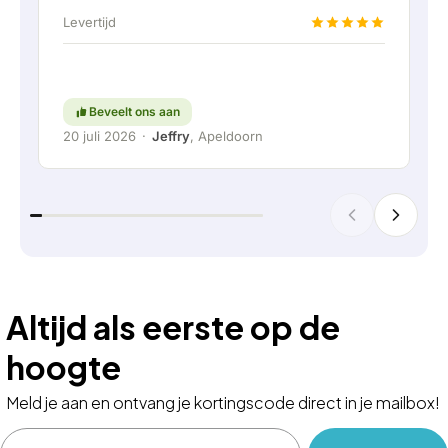
te kunnen sluiten. Helemaal top natuurlijk.
Levertijd
Kortom; een erg fijn bedrijf waar service en
meedenken met de klant nog hoog in het
vaandel staat. Ga zo door!
Beveelt ons aan
20 juli 2026
·
Jeffry
, Apeldoorn
Altijd als eerste op de
hoogte
Meld je aan en ontvang je kortingscode direct in je mailbox!
Email