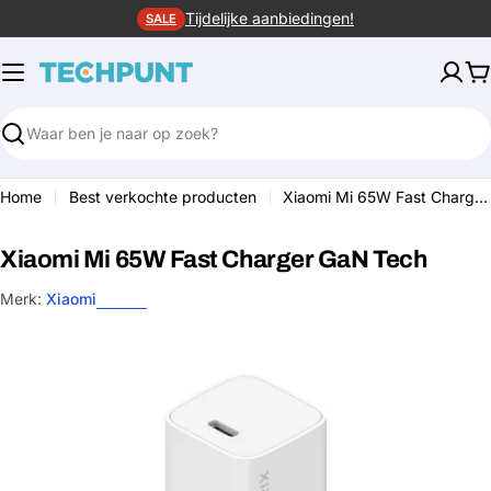
Ga
Tijdelijke aanbiedingen!
SALE
naar
de
W
inhoud
Zoeken
Home
Best verkochte producten
Xiaomi Mi 65W Fast Charger GaN Tech
Xiaomi Mi 65W Fast Charger GaN Tech
Merk:
Xiaomi