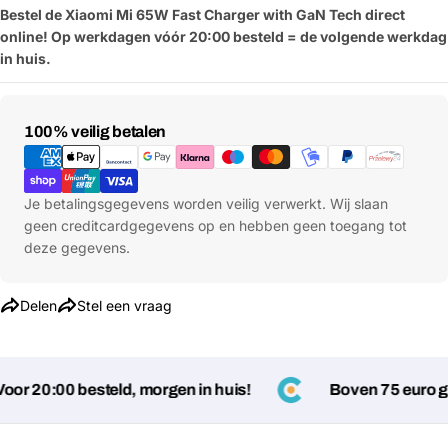
Bestel de Xiaomi
Mi 65W Fast Charger with GaN Tech direct
online! Op werkdagen vóór 20:00 besteld = de volgende werkdag
in huis.
Betaalmethoden
100% veilig betalen
Stel een vraag
Jouw
Je betalingsgegevens worden veilig verwerkt. Wij slaan
naam
geen creditcardgegevens op en hebben geen toegang tot
Jouw
deze gegevens.
Deel dit product
email
Jouw
Kopiëren
Delen
Stel een vraag
Delen
telefoon
Jouw
bericht
r 20:00 besteld, morgen in huis!
Boven 75 euro gee