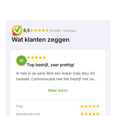
8,5
14.000+ reviews
Wat klanten zeggen
10
Top bedrijf, zeer prettig!
Ik heb in de early Bird een Anker Solis Max AC
besteld. Communicatie met het bedrijf met name
in Rico verliep erg prettig als klant. Door Rico
Meer lezen
werd ik goed op de hoogte gehouden van
levering en werd er prettig meegedacht. Na
afspraak van levering werd er zelfs een gratis
Prijs
een vaste aansluiting aangeboden om de thuis
accu doormiddel van een vaste verbinding aan
Klantenservice