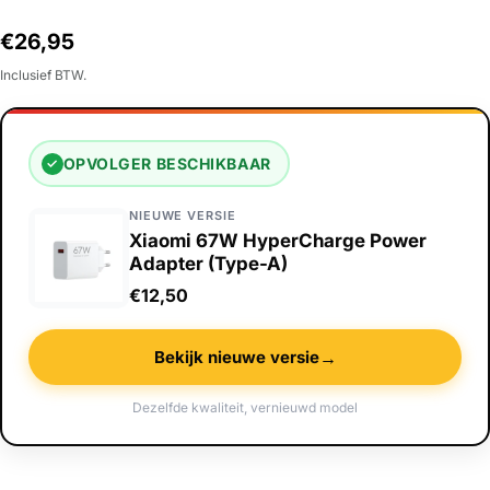
Normale
€26,95
prijs
Inclusief BTW.
OPVOLGER BESCHIKBAAR
✓
NIEUWE VERSIE
Xiaomi 67W HyperCharge Power
Adapter (Type-A)
€12,50
→
Bekijk nieuwe versie
Dezelfde kwaliteit, vernieuwd model