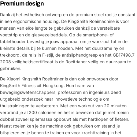
Premium design
Dankzij het esthetisch ontwerp en de premium stoel roei je constant
in een ergonomische houding. De KingSmith Roeimachine is voor
mensen van elke lengte te gebruiken dankzij de verstelbare
voetstrip en de glasvezelpeddels. Op de smartphone- of
tablethouder bevestig je jouw apparaat om je work-out tot in de
kleinste details bij te kunnen houden. Met het duurzame nylon
trekkoord, de rails in F-stijl, de antisliphandgreep en het GB17498.7-
2008 veiligheidscertificaat is de Roeitrianer veilig en duurzaam te
gebruiken.
De Xiaomi Kingsmith Roeitrainer is dan ook ontworpen door
KingSmith Fitness uit Hongkong. Hun team van
bewegingswetenschappers, professoren en ingenieurs deed
uitgebreid onderzoek naar innovatieve technologie om
thuistrainingen te verbeteren. Met een workout van 20 minuten
verbrand je al 200 calorieën en het is bewezen dat je met roeien
dubbel zoveel spiermassa opbouwt als met hardlopen of fietsen.
Naast roeien kan je de machine ook gebruiken om staand je
bilspieren en je benen te trainen en voor krachttraining in het