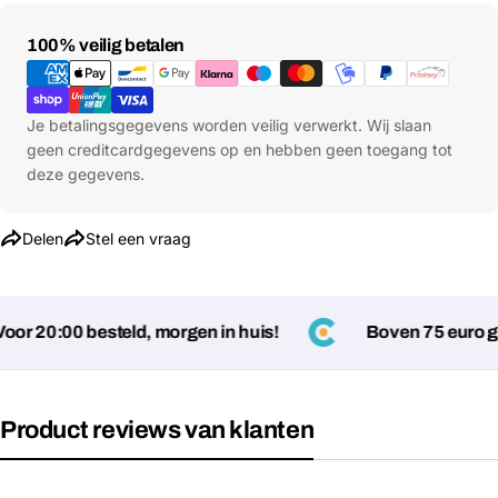
Verstuur vraag
Betaalmethoden
100% veilig betalen
Je betalingsgegevens worden veilig verwerkt. Wij slaan
geen creditcardgegevens op en hebben geen toegang tot
deze gegevens.
Delen
Stel een vraag
r 20:00 besteld, morgen in huis!
Boven 75 euro gee
Product reviews van klanten