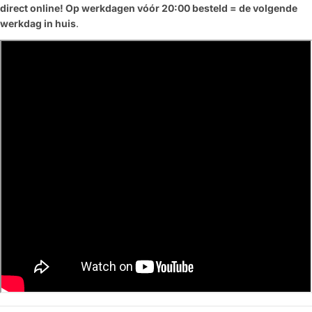
direct online! Op werkdagen vóór 20:00 besteld = de volgende
werkdag in huis
.
Stel een vraag
Jouw
naam
Jouw
Deel dit product
email
Jouw
Kopiëren
Delen
telefoon
Jouw
bericht
Velden gemarkeerd met * zijn verplicht