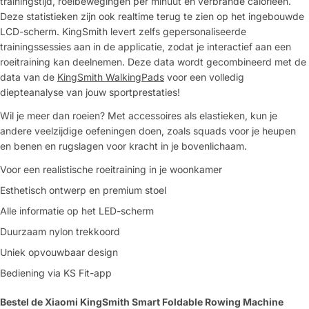
trainingstijd, roeibewegingen per minuut en verbrande calorieën.
Deze statistieken zijn ook realtime terug te zien op het ingebouwde
LCD-scherm. KingSmith levert zelfs gepersonaliseerde
trainingssessies aan in de applicatie, zodat je interactief aan een
roeitraining kan deelnemen. Deze data wordt gecombineerd met de
data van de
KingSmith WalkingPads
voor een volledig
diepteanalyse van jouw sportprestaties!
Wil je meer dan roeien? Met accessoires als elastieken, kun je
andere veelzijdige oefeningen doen, zoals squads voor je heupen
en benen en rugslagen voor kracht in je bovenlichaam.
Voor een realistische roeitraining in je woonkamer
Esthetisch ontwerp en premium stoel
Alle informatie op het LED-scherm
Duurzaam nylon trekkoord
Uniek opvouwbaar design
Bediening via KS Fit-app
Bestel de Xiaomi KingSmith Smart Foldable Rowing Machine