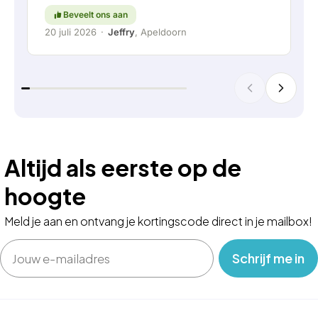
Beveelt ons aan
20 juli 2026
·
Jeffry
, Apeldoorn
Altijd als eerste op de
hoogte
Meld je aan en ontvang je kortingscode direct in je mailbox!
Email
‎ ‎ ‎ Schrijf me in‎ ‎ ‎ ‎