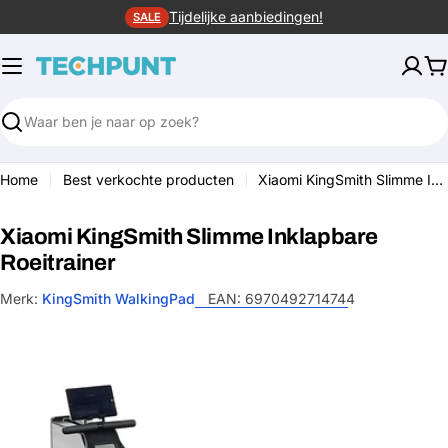
Ga
Tijdelijke aanbiedingen!
SALE
naar
de
W
inhoud
Zoeken
Home
Best verkochte producten
Xiaomi KingSmith Slimme Inklapbare Roeitrainer
Xiaomi KingSmith Slimme Inklapbare
Roeitrainer
Merk:
KingSmith WalkingPad
EAN:
6970492714744