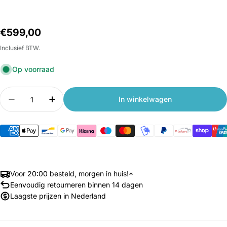
Normale
€599,00
prijs
Inclusief BTW.
Op voorraad
Aantal
In winkelwagen
Aantal verlagen voor Xiaomi KingSmith Slimme In
Aantal verhogen voor Xiaomi KingSmith
Voor 20:00 besteld, morgen in huis!*
Eenvoudig retourneren binnen 14 dagen
Laagste prijzen in Nederland