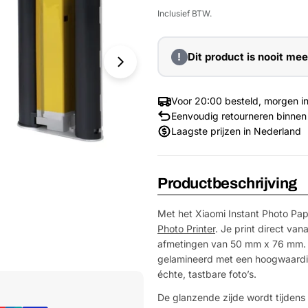
prijs
Inclusief BTW.
!
Dit product is nooit mee
Voor 20:00 besteld, morgen in
Eenvoudig retourneren binnen
Laagste prijzen in Nederland
Productbeschrijving
Met het Xiaomi Instant Photo Pape
Photo Printer
. Je print direct va
afmetingen van 50 mm x 76 mm. De
gelamineerd met een hoogwaardig
Media 1 openen in venster
échte, tastbare foto’s.
De glanzende zijde wordt tijdens