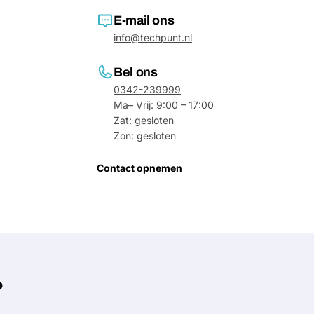
E-mail ons
info@techpunt.nl
Bel ons
0342-239999
Ma– Vrij: 9:00 – 17:00
Zat: gesloten
Zon: gesloten
Contact opnemen
Stel e
Jouw
naam
Jouw
Deel dit product
email
?
Jouw
Delen
telefoon