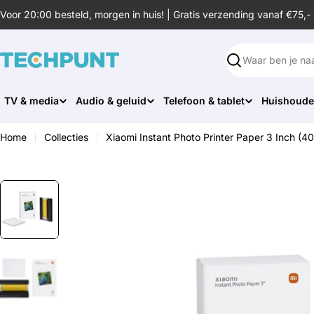
Ga
Voor 20:00 besteld, morgen in huis! | Gratis verzending vanaf €75,-
naar
de
inhoud
Zoeken
TV & media
Audio & geluid
Telefoon & tablet
Huishoude
Home
Collecties
Xiaomi Instant Photo Printer Paper 3 Inch (4