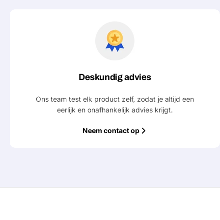
Jouw
bericht
Velden gemarkeerd met * zijn verpl
Deskundig advies
Verstu
Ons team test elk product zelf, zodat je altijd een
eerlijk en onafhankelijk advies krijgt.
Neem contact op