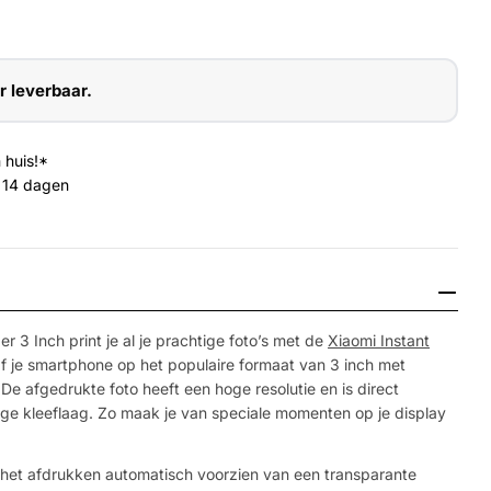
r leverbaar.
 huis!*
 14 dagen
r 3 Inch print je al je prachtige foto’s met de
Xiaomi Instant
naf je smartphone op het populaire formaat van 3 inch met
 afgedrukte foto heeft een hoge resolutie en is direct
e kleeflaag. Zo maak je van speciale momenten op je display
Media 2 openen 
 het afdrukken automatisch voorzien van een transparante