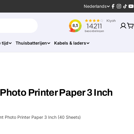
Taal
Nederlands
Facebook
Instagr
Tikt
Y
W
 tijd
Thuisbatterijen
Kabels & laders
Photo Printer Paper 3 Inch
nt Photo Printer Paper 3 Inch (40 Sheets)