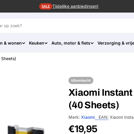
Tijdelijke aanbiedingen!
SALE
n & wonen
Keuken
Auto, motor & fiets
Verzorging & vrije
0 Sheets)
UItverkocht
Xiaomi Instant 
(40 Sheets)
Merk:
Xiaomi
EAN:
Xiaomi Insta
Normale
€19,95