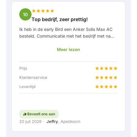
10
Top bedrijf, zeer prettig!
Ik heb in de early Bird een Anker Solis Max AC
besteld. Communicatie met het bedrijf met name
in Rico verliep erg prettig als klant. Door Rico
Meer lezen
werd ik goed op de hoogte gehouden van
levering en werd er prettig meegedacht. Na
afspraak van levering werd er zelfs een gratis
Prijs
een vaste aansluiting aangeboden om de thuis
accu doormiddel van een vaste verbinding aan
Klantenservice
te kunnen sluiten. Helemaal top natuurlijk.
Levertijd
Kortom; een erg fijn bedrijf waar service en
meedenken met de klant nog hoog in het
vaandel staat. Ga zo door!
Beveelt ons aan
20 juli 2026
·
Jeffry
, Apeldoorn