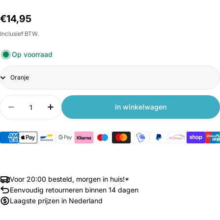
Normale
€14,95
prijs
Inclusief BTW.
Op voorraad
Title
Aantal
In winkelwagen
Aantal verlagen voor Xiaomi inFace Sonic Facial 
Aantal verhogen voor Xiaomi inFace Son
Voor 20:00 besteld, morgen in huis!*
Eenvoudig retourneren binnen 14 dagen
Laagste prijzen in Nederland