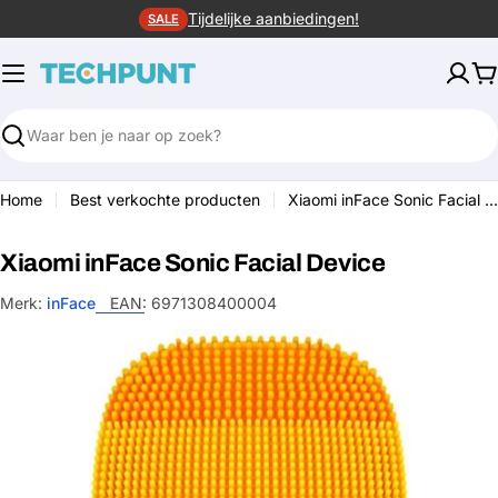
Ga
Tijdelijke aanbiedingen!
SALE
naar
de
W
inhoud
Zoeken
Home
Best verkochte producten
Xiaomi inFace Sonic Facial Device
Xiaomi inFace Sonic Facial Device
Merk:
inFace
EAN:
6971308400004