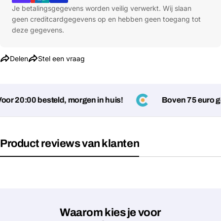
Je betalingsgegevens worden veilig verwerkt. Wij slaan
geen creditcardgegevens op en hebben geen toegang tot
deze gegevens.
Delen
Stel een vraag
r 20:00 besteld, morgen in huis!
Boven 75 euro gee
Stel een vraag
Product reviews van klanten
Jouw
naam
Jouw
Deel dit product
email
Waarom kies je voor
Jouw
Kopiëren
Delen
telefoon