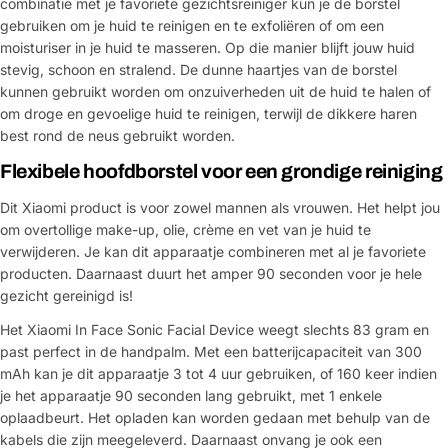
combinatie met je favoriete gezichtsreiniger kun je de borstel
gebruiken om je huid te reinigen en te exfoliëren of om een
moisturiser in je huid te masseren. Op die manier blijft jouw huid
stevig, schoon en stralend. De dunne haartjes van de borstel
kunnen gebruikt worden om onzuiverheden uit de huid te halen of
om droge en gevoelige huid te reinigen, terwijl de dikkere haren
best rond de neus gebruikt worden.
Flexibele hoofdborstel voor een grondige reiniging
Dit Xiaomi product is voor zowel mannen als vrouwen. Het helpt jou
om overtollige make-up, olie, crème en vet van je huid te
verwijderen. Je kan dit apparaatje combineren met al je favoriete
producten. Daarnaast duurt het amper 90 seconden voor je hele
gezicht gereinigd is!
Het Xiaomi In Face Sonic Facial Device weegt slechts 83 gram en
past perfect in de handpalm. Met een batterijcapaciteit van 300
mAh kan je dit apparaatje 3 tot 4 uur gebruiken, of 160 keer indien
je het apparaatje 90 seconden lang gebruikt, met 1 enkele
oplaadbeurt. Het opladen kan worden gedaan met behulp van de
kabels die zijn meegeleverd. Daarnaast onvang je ook een