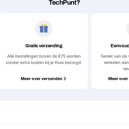
TechPunt?
Jouw
bericht
Velden gemarkeerd met * zijn verplicht
Gratis verzending
Eenvoud
Verstuur vraag
Alle bestellingen boven de €75 worden
Geniet van de 
zonder extra kosten bij je thuis bezorgd.
winkelen dan
ret
Meer over verzenden
Meer over 