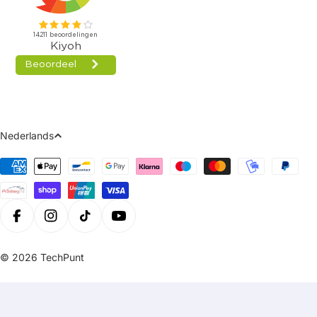
Taal
Nederlands
Betaalmethoden
Facebook
Instagram
Tiktok
Youtube
© 2026
TechPunt