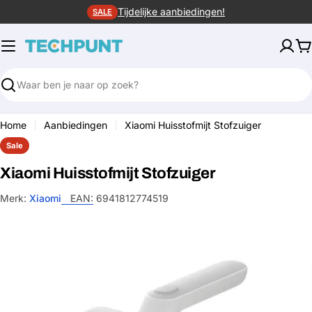
Ga
Tijdelijke aanbiedingen!
SALE
naar
de
W
inhoud
Zoeken
Home
Aanbiedingen
Xiaomi Huisstofmijt Stofzuiger
Sale
Xiaomi Huisstofmijt Stofzuiger
Merk:
Xiaomi
EAN:
6941812774519