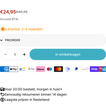
€24,95
Sale
Normale
€49,95
prijs
prijs
Inclusief BTW.
Levertijd: 2-3 maanden
Title
Aantal
In winkelwagen
Aantal verlagen voor Xiaomi Huisstofmijt Stofzui
Aantal verhogen voor Xiaomi Huisstofmi
Voor 20:00 besteld, morgen in huis!*
Eenvoudig retourneren binnen 14 dagen
Laagste prijzen in Nederland