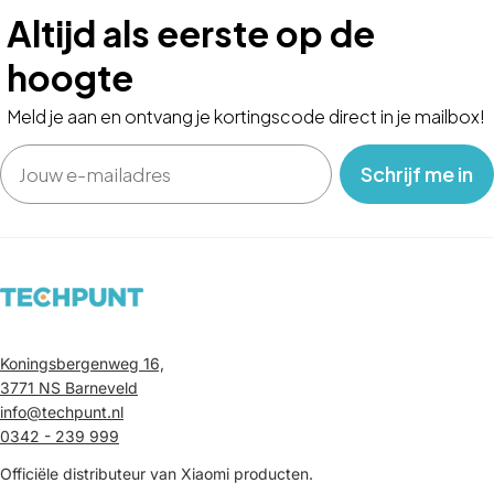
Altijd als eerste op de
hoogte
Meld je aan en ontvang je kortingscode direct in je mailbox!
Email
‎ ‎ ‎ Schrijf me in‎ ‎ ‎ ‎
Koningsbergenweg 16,
3771 NS Barneveld
info@techpunt.nl
0342 - 239 999
Officiële distributeur van Xiaomi producten.