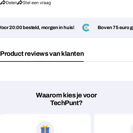
Stel een vraag
Delen
Stel een vraag
Jouw
naam
r 20:00 besteld, morgen in huis!
Boven 75 euro gee
Jouw
Deel dit product
email
Jouw
Kopiëren
Delen
telefoon
Product reviews van klanten
Jouw
bericht
Velden gemarkeerd met * zijn verplicht
Waarom kies je voor
TechPunt?
Verstuur vraag