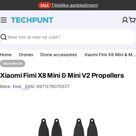
Ga
Tijdelijke aanbiedingen!
SALE
naar
de
W
inhoud
Zoeken
Home
Drones
Drone accessoires
Xiaomi Fimi X8 Mini & Mini V2 Propellers
UItverkocht
Xiaomi Fimi X8 Mini & Mini V2 Propellers
Merk:
Fimi
EAN:
6971276070377