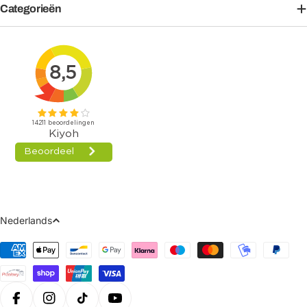
Categorieën
Taal
Nederlands
Betaalmethoden