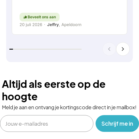
vaandel staat. Ga zo door!
Beveelt ons aan
20 juli 2026
·
Jeffry
, Apeldoorn
Altijd als eerste op de
hoogte
Meld je aan en ontvang je kortingscode direct in je mailbox!
Email
‎ ‎ ‎ Schrijf me in‎ ‎ ‎ ‎