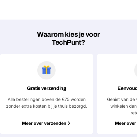
Waarom kies je voor
Stel een vraag
TechPunt?
Jouw
naam
Jouw
Deel dit product
email
Jouw
Kopiëren
Delen
telefoon
Gratis verzending
Eenvoud
Jouw
Alle bestellingen boven de €75 worden
Geniet van de 
bericht
zonder extra kosten bij je thuis bezorgd.
winkelen dan
ret
Meer over verzenden
Meer over 
Velden gemarkeerd met * zijn verplicht