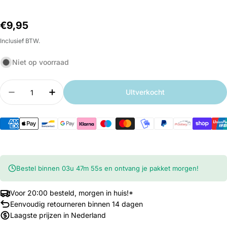
Normale
€9,95
prijs
Inclusief BTW.
Niet op voorraad
Aantal
UItverkocht
Aantal verlagen voor Xiaomi Fimi X8 Mini &amp; 
Aantal verhogen voor Xiaomi Fimi X8 Mi
Bestel binnen
03
u
47
m
54
s
en ontvang je pakket morgen!
Voor 20:00 besteld, morgen in huis!*
Eenvoudig retourneren binnen 14 dagen
Laagste prijzen in Nederland