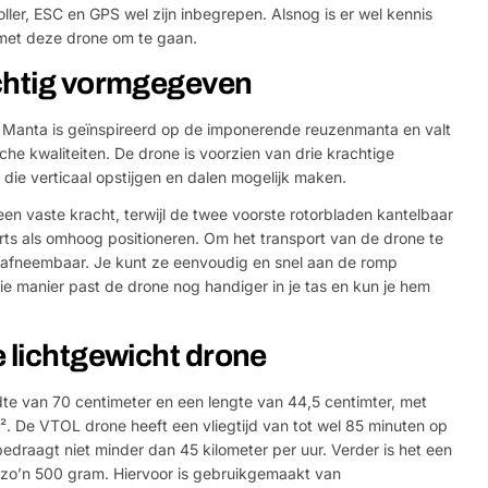
oller, ESC en GPS wel zijn inbegrepen. Alsnog is er wel kennis
 met deze drone om te gaan.
chtig vormgegeven
i Manta is geïnspireerd op de imponerende reuzenmanta en valt
he kwaliteiten. De drone is voorzien van drie krachtige
 die verticaal opstijgen en dalen mogelijk maken.
 een vaste kracht, terwijl de twee voorste rotorbladen kantelbaar
rts als omhoog positioneren. Om het transport van de drone te
s afneembaar. Je kunt ze eenvoudig en snel aan de romp
 die manier past de drone nog handiger in je tas en kun je hem
e lichtgewicht drone
te van 70 centimeter en een lengte van 44,5 centimter, met
. De VTOL drone heeft een vliegtijd van tot wel 85 minuten op
bedraagt niet minder dan 45 kilometer per uur. Verder is het een
 zo’n 500 gram. Hiervoor is gebruikgemaakt van