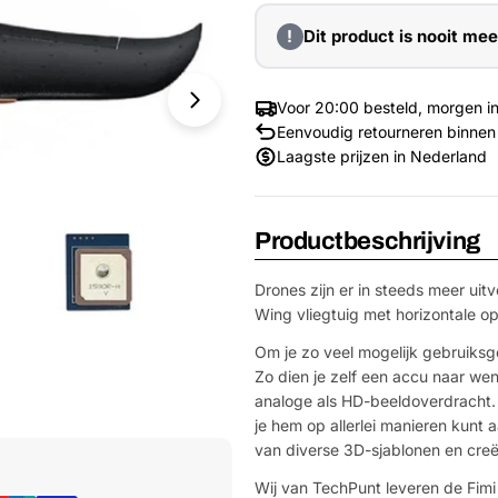
!
Dit product is nooit mee
Voor 20:00 besteld, morgen in
Eenvoudig retourneren binnen
Laagste prijzen in Nederland
Productbeschrijving
Drones zijn er in steeds meer uit
Wing vliegtuig met horizontale op
Om je zo veel mogelijk gebruiks
Zo dien je zelf een accu naar we
analoge als HD-beeldoverdracht. 
Media 1 openen in venster
je hem op allerlei manieren kunt
van diverse 3D-sjablonen en creë
Wij van TechPunt leveren de Fimi