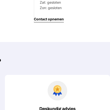
Zat: gesloten
Jouw
Zon: gesloten
bericht
Contact opnemen
Velden gemarkeerd met * zijn verpl
Verstu
?
Deskundig advies