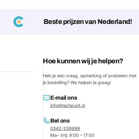
Beste prijzen van Nederland!
Hoe kunnen wij je helpen?
Heb je een vraag, opmerking of probleem met
je bestelling? We helpen je graag!
Stel e
Jouw
E-mail ons
naam
info@techpunt.nl
Jouw
Deel dit product
email
Bel ons
0342-239999
Jouw
Delen
Ma– Vrij: 9:00 – 17:00
telefoon