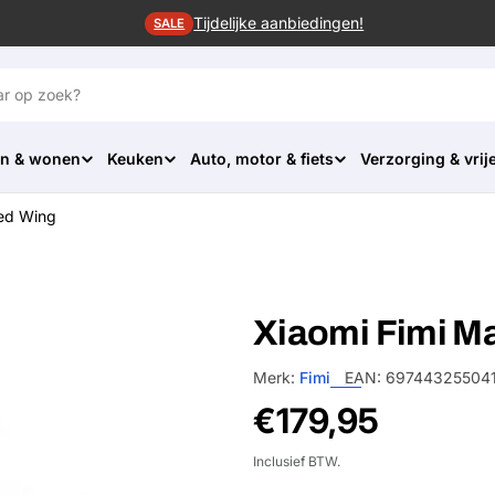
Tijdelijke aanbiedingen!
SALE
n & wonen
Keuken
Auto, motor & fiets
Verzorging & vrije
xed Wing
Xiaomi Fimi M
Merk:
Fimi
EAN:
69744325504
Normale
€179,95
prijs
Inclusief BTW.