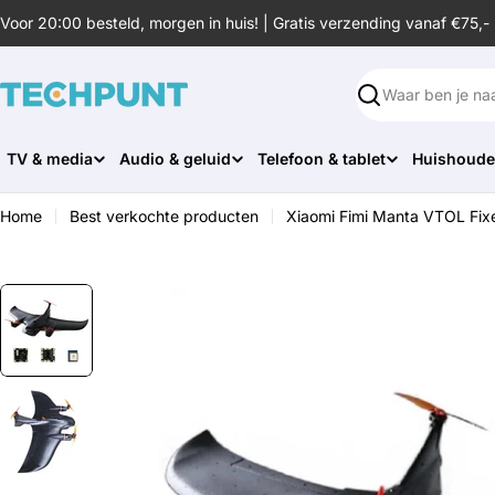
Ga
Voor 20:00 besteld, morgen in huis! | Gratis verzending vanaf €75,-
naar
de
inhoud
Zoeken
TV & media
Audio & geluid
Telefoon & tablet
Huishoude
Home
Best verkochte producten
Xiaomi Fimi Manta VTOL Fi