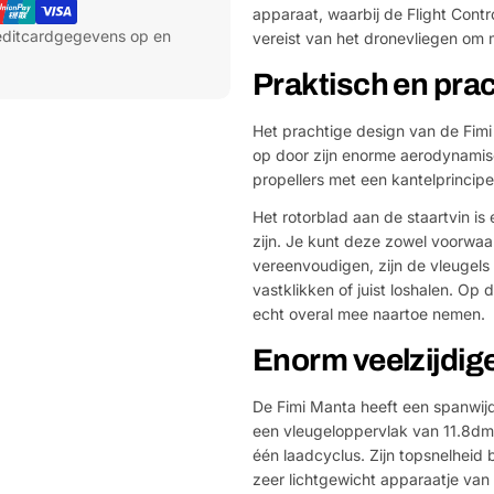
apparaat, waarbij de Flight Contr
reditcardgegevens op en
vereist van het dronevliegen om
Praktisch en pra
Het prachtige design van de Fim
op door zijn enorme aerodynamisc
propellers met een kantelprincipe
Het rotorblad aan de staartvin is
zijn. Je kunt deze zowel voorwaa
vereenvoudigen, zijn de vleugel
vastklikken of juist loshalen. Op
echt overal mee naartoe nemen.
Enorm veelzijdig
De Fimi Manta heeft een spanwijd
een vleugeloppervlak van 11.8dm²
één laadcyclus. Zijn topsnelheid 
zeer lichtgewicht apparaatje van