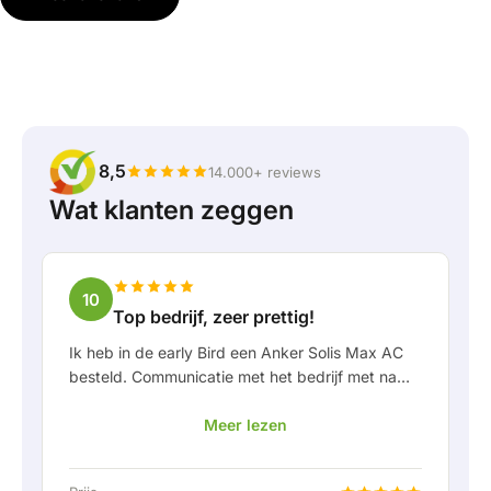
8,5
14.000+ reviews
Wat klanten zeggen
10
Top bedrijf, zeer prettig!
Ik heb in de early Bird een Anker Solis Max AC
besteld. Communicatie met het bedrijf met name
in Rico verliep erg prettig als klant. Door Rico
Meer lezen
werd ik goed op de hoogte gehouden van
levering en werd er prettig meegedacht. Na
afspraak van levering werd er zelfs een gratis