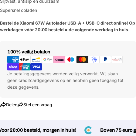
Slijtvast, antislip en duurzaam
Supersnel opladen
Bestel de Xiaomi 67W Autolader USB-A + USB-C
direct online! Op
werkdagen vóór 20:00 besteld = de volgende werkdag in huis.
Betaalmethoden
100% veilig betalen
Stel een vraag
Jouw
naam
Je betalingsgegevens worden veilig verwerkt. Wij slaan
geen creditcardgegevens op en hebben geen toegang tot
Jouw
Deel dit product
email
deze gegevens.
Jouw
Kopiëren
Delen
telefoon
Delen
Stel een vraag
Jouw
bericht
r 20:00 besteld, morgen in huis!
Boven 75 euro ge