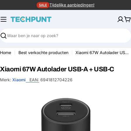
Ga
Tijdelijke aanbiedingen!
SALE
naar
de
W
inhoud
Zoeken
Home
Best verkochte producten
Xiaomi 67W Autolader USB-A + USB-C
Xiaomi 67W Autolader USB-A + USB-C
Merk:
Xiaomi
EAN:
6941812704226