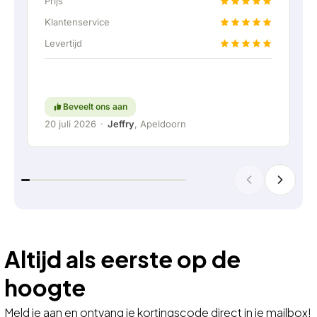
Prijs
een vaste aansluiting aangeboden om de thuis
accu doormiddel van een vaste verbinding aan
Klantenservice
te kunnen sluiten. Helemaal top natuurlijk.
Levertijd
Kortom; een erg fijn bedrijf waar service en
meedenken met de klant nog hoog in het
vaandel staat. Ga zo door!
Beveelt ons aan
20 juli 2026
·
Jeffry
, Apeldoorn
Altijd als eerste op de
hoogte
Meld je aan en ontvang je kortingscode direct in je mailbox!