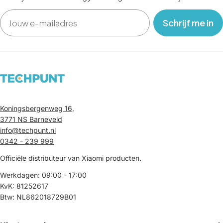
Email
‎ ‎ ‎ Schrijf me in‎ ‎ ‎ ‎
Koningsbergenweg 16,
3771 NS Barneveld
info@techpunt.nl
0342 - 239 999
Officiële distributeur van Xiaomi producten.
Werkdagen: 09:00 - 17:00
KvK: 81252617
Btw: NL862018729B01