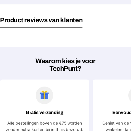
Velden gemarkeerd met * zijn verplicht
Product reviews van klanten
Verstuur vraag
Waarom kies je voor
TechPunt?
Gratis verzending
Eenvoud
Alle bestellingen boven de €75 worden
Geniet van de 
zonder extra kosten bij je thuis bezorgd.
winkelen dan