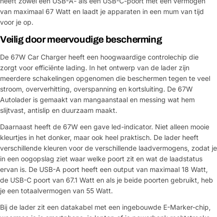
heeft zowel een USB-A- als een USB-C-poort met een vermogen
van maximaal 67 Watt en laadt je apparaten in een mum van tijd
voor je op.
Veilig door meervoudige bescherming
De 67W Car Charger heeft een hoogwaardige controlechip die
zorgt voor efficiënte lading. In het ontwerp van de lader zijn
meerdere schakelingen opgenomen die beschermen tegen te veel
stroom, oververhitting, overspanning en kortsluiting. De 67W
Autolader is gemaakt van mangaanstaal en messing wat hem
slijtvast, antislip en duurzaam maakt.
Daarnaast heeft de 67W een gave led-indicator. Niet alleen mooie
kleurtjes in het donker, maar ook heel praktisch. De lader heeft
verschillende kleuren voor de verschillende laadvermogens, zodat je
in een oogopslag ziet waar welke poort zit en wat de laadstatus
ervan is. De USB-A poort heeft een output van maximaal 18 Watt,
de USB-C poort van 67.1 Watt en als je beide poorten gebruikt, heb
je een totaalvermogen van 55 Watt.
Bij de lader zit een datakabel met een ingebouwde E-Marker-chip,