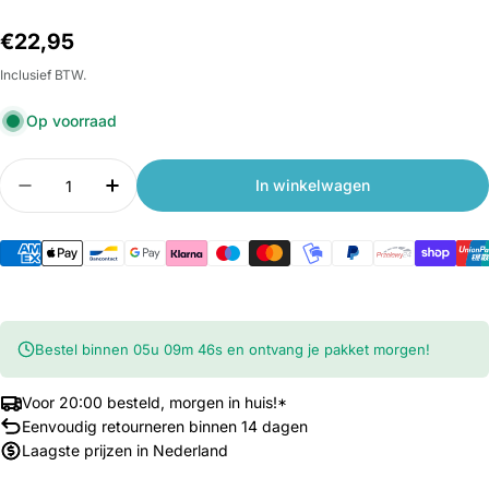
Normale
€22,95
prijs
Inclusief BTW.
Op voorraad
Aantal
In winkelwagen
Aantal verlagen voor Xiaomi 67W Autolader USB
Aantal verhogen voor Xiaomi 67W Auto
Bestel binnen
05
u
09
m
45
s
en ontvang je pakket morgen!
Voor 20:00 besteld, morgen in huis!*
Eenvoudig retourneren binnen 14 dagen
Laagste prijzen in Nederland