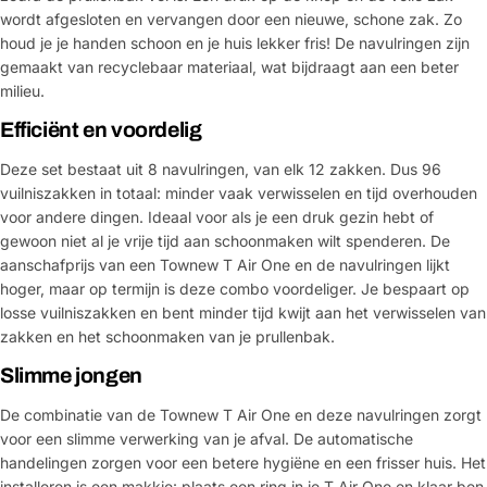
wordt afgesloten en vervangen door een nieuwe, schone zak. Zo
houd je je handen schoon en je huis lekker fris! De navulringen zijn
gemaakt van recyclebaar materiaal, wat bijdraagt aan een beter
milieu.
Efficiënt en voordelig
Deze set bestaat uit 8 navulringen, van elk 12 zakken. Dus 96
vuilniszakken in totaal: minder vaak verwisselen en tijd overhouden
voor andere dingen. Ideaal voor als je een druk gezin hebt of
gewoon niet al je vrije tijd aan schoonmaken wilt spenderen. De
aanschafprijs van een Townew T Air One en de navulringen lijkt
hoger, maar op termijn is deze combo voordeliger. Je bespaart op
losse vuilniszakken en bent minder tijd kwijt aan het verwisselen van
zakken en het schoonmaken van je prullenbak.
Slimme jongen
De combinatie van de Townew T Air One en deze navulringen zorgt
voor een slimme verwerking van je afval. De automatische
handelingen zorgen voor een betere hygiëne en een frisser huis. Het
installeren is een makkie: plaats een ring in je T Air One en klaar ben