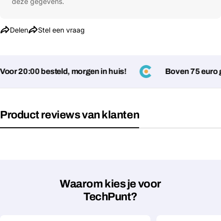
deze gegevens.
Delen
Stel een vraag
or 20:00 besteld, morgen in huis!
Boven 75 euro ge
Product reviews van klanten
Stel een vraag
Jouw
naam
Jouw
Deel dit product
email
Waarom kies je voor
TechPunt?
Jouw
Kopiëren
Delen
telefoon