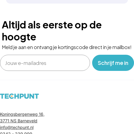
Altijd als eerste op de
hoogte
Meld je aan en ontvang je kortingscode direct in je mailbox!
Email
‎ ‎ ‎ Schrijf me in‎ ‎ ‎ ‎
Koningsbergenweg 16,
3771 NS Barneveld
info@techpunt.nl
0342 - 239 999