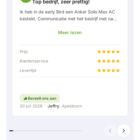
Top bedrijf, zeer prettig!
Ik heb in de early Bird een Anker Solis Max AC
besteld. Communicatie met het bedrijf met name
in Rico verliep erg prettig als klant. Door Rico
Meer lezen
werd ik goed op de hoogte gehouden van
levering en werd er prettig meegedacht. Na
afspraak van levering werd er zelfs een gratis
Prijs
een vaste aansluiting aangeboden om de thuis
accu doormiddel van een vaste verbinding aan
Klantenservice
te kunnen sluiten. Helemaal top natuurlijk.
Levertijd
Kortom; een erg fijn bedrijf waar service en
meedenken met de klant nog hoog in het
vaandel staat. Ga zo door!
Beveelt ons aan
20 juli 2026
·
Jeffry
, Apeldoorn