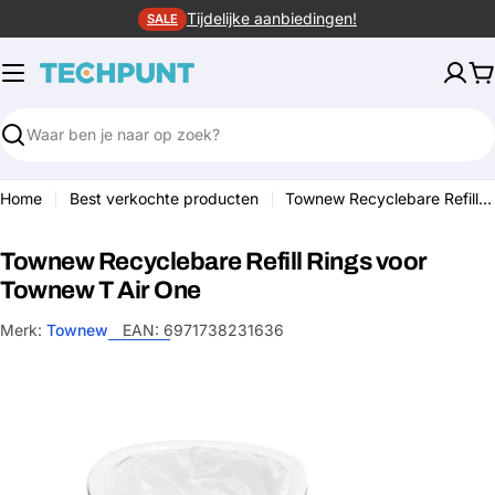
Ga
Tijdelijke aanbiedingen!
SALE
naar
de
W
inhoud
Zoeken
Home
Best verkochte producten
Townew Recyclebare Refill Rings voor Townew T Air One
Townew Recyclebare Refill Rings voor
Townew T Air One
Merk:
Townew
EAN:
6971738231636