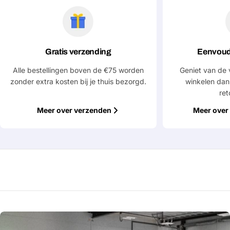
Jouw
bericht
Gratis verzending
Eenvoud
Velden gemarkeerd met * zijn verplicht
Alle bestellingen boven de €75 worden
Geniet van de 
Verstuur vraag
zonder extra kosten bij je thuis bezorgd.
winkelen dan
ret
Meer over verzenden
Meer over 