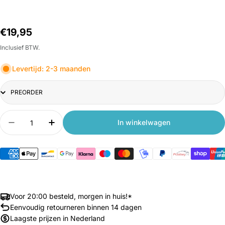
Normale
€19,95
prijs
Inclusief BTW.
Levertijd: 2-3 maanden
Title
Aantal
In winkelwagen
Aantal verlagen voor Townew Recyclebare Refill
Aantal verhogen voor Townew Recycleba
Voor 20:00 besteld, morgen in huis!*
Eenvoudig retourneren binnen 14 dagen
Laagste prijzen in Nederland