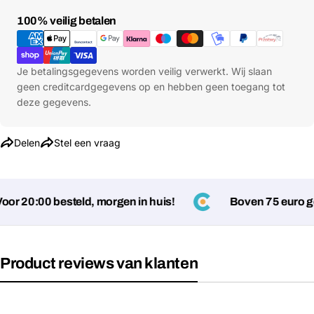
Betaalmethoden
100% veilig betalen
Je betalingsgegevens worden veilig verwerkt. Wij slaan
geen creditcardgegevens op en hebben geen toegang tot
deze gegevens.
Delen
Stel een vraag
r 20:00 besteld, morgen in huis!
Boven 75 euro ge
Product reviews van klanten