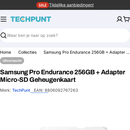
Ga
Tijdelijke aanbiedingen!
SALE
naar
de
W
inhoud
Zoeken
Home
Collecties
Samsung Pro Endurance 256GB + Adapter Micro-SD Geheugenkaart
UItverkocht
Samsung Pro Endurance 256GB + Adapter
Micro-SD Geheugenkaart
Merk:
TechPunt
EAN:
8806092767263