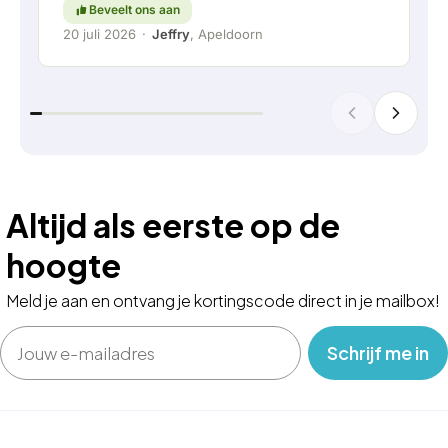
Beveelt ons aan
20 juli 2026
·
Jeffry
, Apeldoorn
Altijd als eerste op de
hoogte
Meld je aan en ontvang je kortingscode direct in je mailbox!
Email
‎ ‎ ‎ Schrijf me in‎ ‎ ‎ ‎