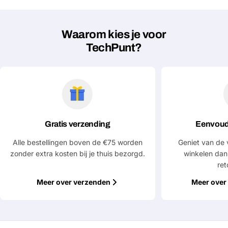
Waarom kies je voor
TechPunt?
Stel een vraag
Jouw
naam
Jouw
Deel dit product
email
Gratis verzending
Eenvoud
Jouw
Kopiëren
Delen
telefoon
Alle bestellingen boven de €75 worden
Geniet van de 
Jouw
zonder extra kosten bij je thuis bezorgd.
winkelen dan
bericht
ret
Meer over verzenden
Meer over 
Velden gemarkeerd met * zijn verplicht
Verstuur vraag