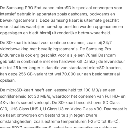
De Samsung PRO Endurance microSD is speciaal ontworpen voor
intensief gebruik in apparaten zoals
dashcams
, bodycams en
bewakingscamera's. Deze Samsung kaart is uitermate geschikt
voor situaties waarbij er non-stop beelden worden opgenomen en
opgeslagen en biedt hierbij uitzonderlijke betrouwbaarheid.
De SD-kaart is ideaal voor continue opnames, zoals bij 24/7
videobewaking met beveiligingscamera's. De Samsung Pro
Endurance is ook erg geschikt voor als je een
70mai Dashcam
gebruikt in combinatie met een hardwire kit! Dankzij de levensduur
die tot 25 keer langer is dan die van standaard microSD-kaarten,
kan deze 256 GB-variant tot wel 70.000 uur aan beeldmateriaal
opslaan.
De microSD-kaart heeft een leessnelheid tot 100 MB/s en een
schrijfsnelheid tot 30 MB/s, waardoor het opnemen van Full HD- en
4K-video's soepel verloopt. De SD-kaart beschikt over SD Class
C10, UHS Class UHS-l, U Class U3 en Video Class V30. Daarnaast is
de kaart ontworpen om bestand te zijn tegen zware
omstandigheden, zoals extreme temperaturen (-25°C tot 85°C),
water (IPX7-gecertificeerd), schokken, magnetische velden en