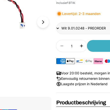
prijs
Inclusief BTW.
Levertijd: 2-3 maanden
Title
Aantal
Aantal verlagen voor O
Aantal verhog
Voor 20:00 besteld, morgen in
Eenvoudig retourneren binnen
Laagste prijzen in Nederland
Media 1 openen in venster
Productbeschrijving