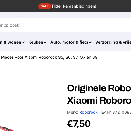
Tijdelijke aanbiedingen!
SALE
n & wonen
Keuken
Auto, motor & fiets
Verzorging & vrije
 Pieces voor Xiaomi Roborock S5, S6, S7, Q7 en S8
Originele Robo
Xiaomi Roboroc
Merk:
Roborock
EAN:
8721008
Normale
€7,50