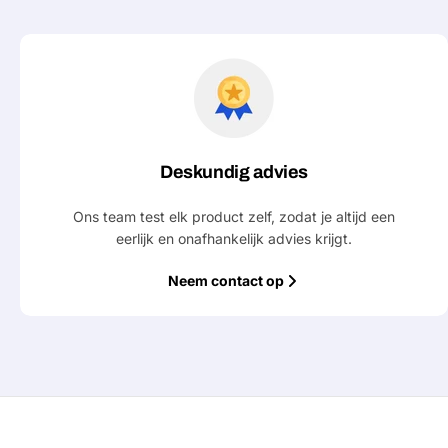
Jouw
bericht
Velden gemarkeerd met * zijn verpl
Deskundig advies
Verstu
Ons team test elk product zelf, zodat je altijd een
eerlijk en onafhankelijk advies krijgt.
Neem contact op