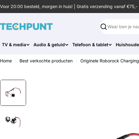
Ga
Voor 20:00 besteld, morgen in huis! | Gratis verzending vanaf €75,-
naar
de
inhoud
Zoeken
TV & media
Audio & geluid
Telefoon & tablet
Huishoude
Home
Best verkochte producten
Originele Roborock Charging