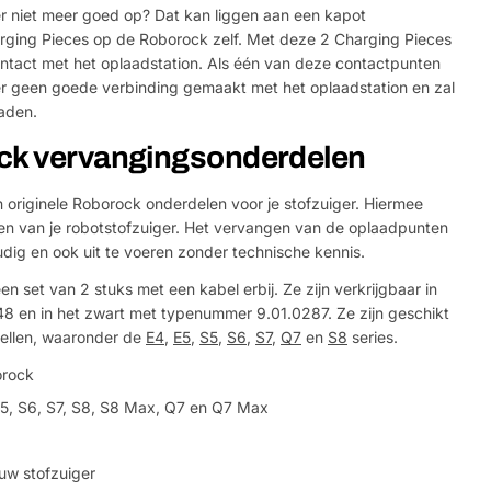
r niet meer goed op? Dat kan liggen aan een kapot
rging Pieces op de Roborock zelf. Met deze 2 Charging Pieces
ntact met het oplaadstation. Als één van deze contactpunten
 er geen goede verbinding gemaakt met het oplaadstation en zal
laden.
ock vervangingsonderdelen
 originele Roborock onderdelen voor je stofzuiger. Hiermee
en van je robotstofzuiger. Het vervangen van de oplaadpunten
oudig en ook uit te voeren zonder technische kennis.
 set van 2 stuks met een kabel erbij. Ze zijn verkrijgbaar in
8 en in het zwart met typenummer 9.01.0287. Ze zijn geschikt
ellen, waaronder de
E4
,
E5
,
S5
,
S6
,
S7
,
Q7
en
S8
series.
orock
S5, S6, S7, S8, S8 Max, Q7 en Q7 Max
uw stofzuiger