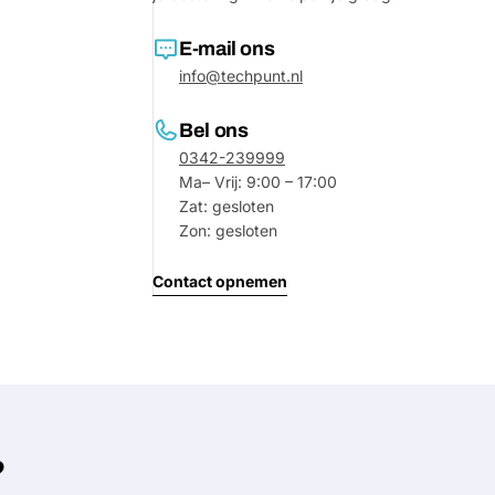
E-mail ons
info@techpunt.nl
Bel ons
0342-239999
Ma– Vrij: 9:00 – 17:00
Zat: gesloten
Zon: gesloten
Contact opnemen
Stel e
Jouw
naam
Jouw
Deel dit product
email
?
Jouw
Delen
telefoon