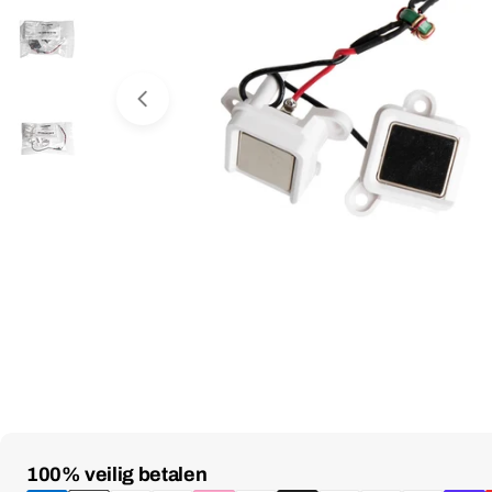
Media 0 openen in venster
Betaalmethoden
100% veilig betalen