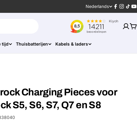
Taal
Nederlands
Facebook
Instagr
Tikt
Y
W
 tijd
Thuisbatterijen
Kabels & laders
rock Charging Pieces voor
k S5, S6, S7, Q7 en S8
338040