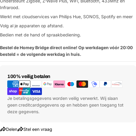
Ondersteunt Zigbee, Z-Wave Plus, WiFi, Bluetooth, 433Mhz en
Infrarood.
Werkt met cloudservices van Philips Hue, SONOS, Spotify en meer
Volg al je apparaten op afstand.
Bedien met de hand of spraakbediening.
Bestel de Homey Bridge direct online! Op werkdagen vóór 20:00
besteld = de volgende werkdag in huis.
Betaalmethoden
100% veilig betalen
Je betalingsgegevens worden veilig verwerkt. Wij slaan
geen creditcardgegevens op en hebben geen toegang tot
deze gegevens.
Delen
Stel een vraag