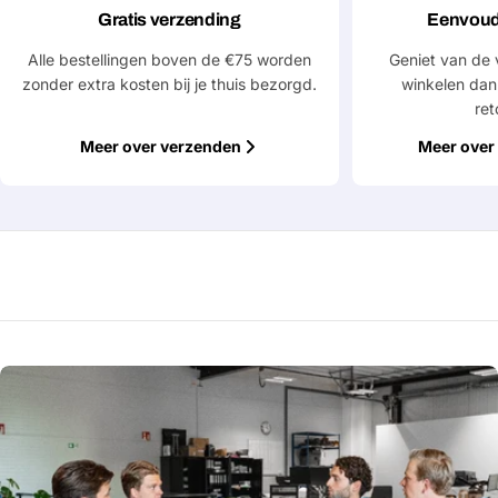
Gratis verzending
Eenvoud
Alle bestellingen boven de €75 worden
Geniet van de 
Velden gemarkeerd met * zijn verplicht
zonder extra kosten bij je thuis bezorgd.
winkelen dan
ret
Verstuur vraag
Meer over verzenden
Meer over 