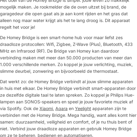
Het doel van de Homey Bridge is simpel: jouw leven zo makkelijk
mogelijk maken. Je rookmelder die de oven uitzet bij brand, de
garagedeur die open gaat als je aan komt rijden en het gras dat
alleen nog maar water krijgt als het te lang droog is. Dit apparaat
regelt het voor je!
De Homey Bridge is een smart-home hub voor maar liefst zes
draadloze protocollen: Wifi, Zigbee, Z-Wave (Plus), Bluetooth, 433
MHz en Infrarood (RF). De Bridge van Homey kan daardoor
verbinding maken met meer dan 50.000 producten van meer dan
1.000 verschillende merken. Zo koppel je jouw verlichting, muziek,
slimme deurbel, zonwering en bijvoorbeeld de thermostaat.
Dat werkt zo: de Homey Bridge verbindt al jouw slimme apparaten
in huis met elkaar. De Homey Bridge verbindt smart-apparaten door
ze dezelfde digitale taal te laten spreken. Zo koppel je Philips Hue-
lampen aan SONOS-speakers en speel je jouw favoriete muziek af
via Spotify. Ook de
Xiaomi
,
Aqara
en
Yeelight
apparaten zijn te
verbinden met de Homey Bridge. Mega handig, want alles komt hier
samen: duurzaamheid, veiligheid en comfort, of je nu thuis bent of
niet. Verbind jouw draadloze apparaten en gebruik Homey Bridge
om ze te beheren, bedienen en automatiseren.