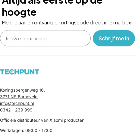
hoogte
Meld je aan en ontvang je kortingscode direct in je mailbox!
Email
‎ ‎ ‎ Schrijf me in‎ ‎ ‎ ‎
Koningsbergenweg 16,
3771 NS Barneveld
info@techpunt.nl
0342 - 239 999
Officiële distributeur van Xiaomi producten.
Werkdagen: 09:00 - 17:00