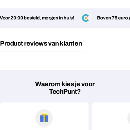
or 20:00 besteld, morgen in huis!
Boven 75 euro ge
Product reviews van klanten
Stel een vraag
Jouw
naam
Waarom kies je voor
Jouw
TechPunt?
Deel dit product
email
Jouw
Kopiëren
Delen
telefoon
Jouw
bericht