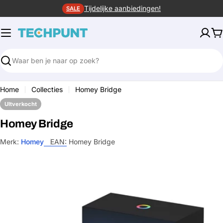
Ga
Tijdelijke aanbiedingen!
SALE
naar
de
W
inhoud
Zoeken
Home
Collecties
Homey Bridge
UItverkocht
Homey Bridge
Merk:
Homey
EAN:
Homey Bridge