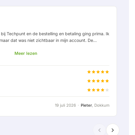
bij Techpunt en de bestelling en betaling ging prima. Ik
Na
aar dat was niet zichtbaar in mijn account. De
Te
e instantie niet goed maar is later prima hersteld en ik
to
Meer lezen
n huis. Het bleek helaas de foute kleur maar dit kan
 opgelost maar komt vast goed. Mijn ervaring met
 ging duidelijk en vlot en als er iets is wordt het netjes
Pri
Kl
Lev
19 juli 2026
·
Pieter
, Dokkum