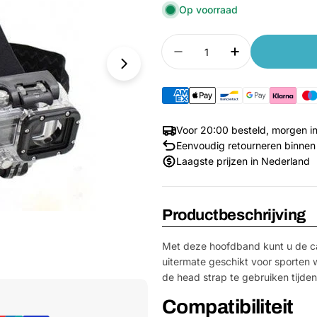
Op voorraad
Aantal
Aantal verlagen voor 
Aantal verho
Voor 20:00 besteld, morgen in
Eenvoudig retourneren binnen
Laagste prijzen in Nederland
Productbeschrijving
Met deze hoofdband kunt u de ca
uitermate geschikt voor sporten w
Media 1 openen in venster
de head strap te gebruiken tijd
Compatibiliteit