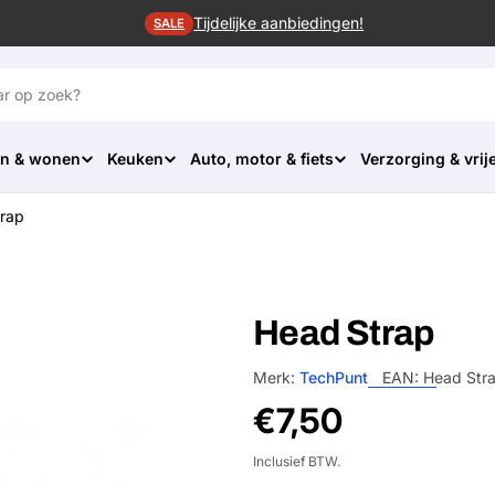
Tijdelijke aanbiedingen!
SALE
n & wonen
Keuken
Auto, motor & fiets
Verzorging & vrije
rap
Head Strap
Merk:
TechPunt
EAN:
Head Str
Normale
€7,50
prijs
Inclusief BTW.