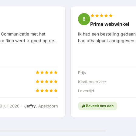
8
Prima webwinkel
d. Communicatie met het
Ik had een bestelling gedaan 
Door Rico werd ik goed op de
had afhaalpunt aangegeven m
gedacht. Na afspraak van
levering via dhl ging in eerst
g aangeboden om de thuis
kreeg mijn bestelling netjes i
n sluiten. Helemaal top
gebeuren en moet nog worden
n meedenken met de klant nog
TechPunt is positief want alles
Prijs
en snel opgelost.
Klantenservice
Levertijd
0 juli 2026
·
Jeffry
, Apeldoorn
Beveelt ons aan