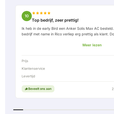
10
Top bedrijf, zeer prettig!
Ik heb in de early Bird een Anker Solis Max AC bestel
bedrijf met name in Rico verliep erg prettig als klant. 
hoogte gehouden van levering en werd er prettig mee
Meer lezen
levering werd er zelfs een gratis een vaste aansluitin
accu doormiddel van een vaste verbinding aan te kunne
natuurlijk. Kortom; een erg fijn bedrijf waar service e
Prijs
hoog in het vaandel staat. Ga zo door!
Klantenservice
Levertijd
Beveelt ons aan
2