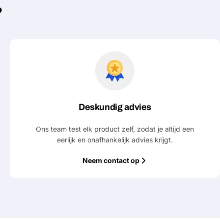
?
Deskundig advies
Ons team test elk product zelf, zodat je altijd een
Stel e
eerlijk en onafhankelijk advies krijgt.
Jouw
Neem contact op
naam
Jouw
Deel dit product
email
Jouw
Delen
telefoon