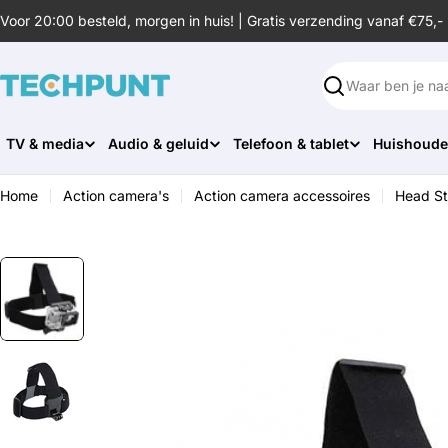
Ga
Voor 20:00 besteld, morgen in huis! | Gratis verzending vanaf €75,-
naar
de
inhoud
Zoeken
TV & media
Audio & geluid
Telefoon & tablet
Huishoude
Home
Action camera's
Action camera accessoires
Head St