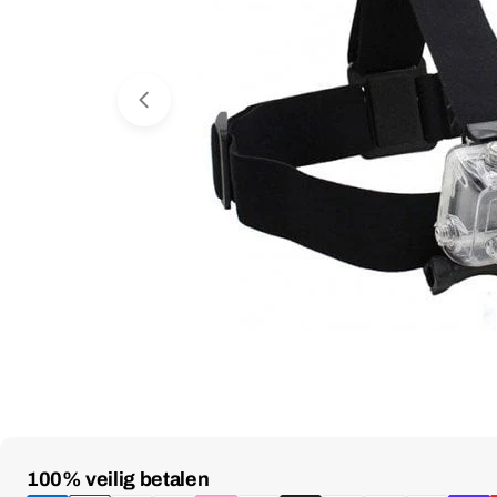
Media 0 openen in venster
Betaalmethoden
100% veilig betalen