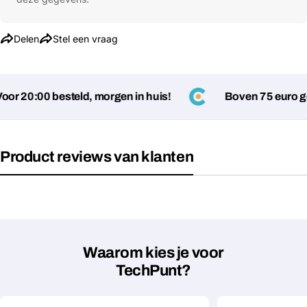
Delen
Stel een vraag
r 20:00 besteld, morgen in huis!
Boven 75 euro gee
Product reviews van klanten
Stel een vraag
Jouw
naam
Jouw
Deel dit product
email
Waarom kies je voor
TechPunt?
Jouw
Kopiëren
Delen
telefoon