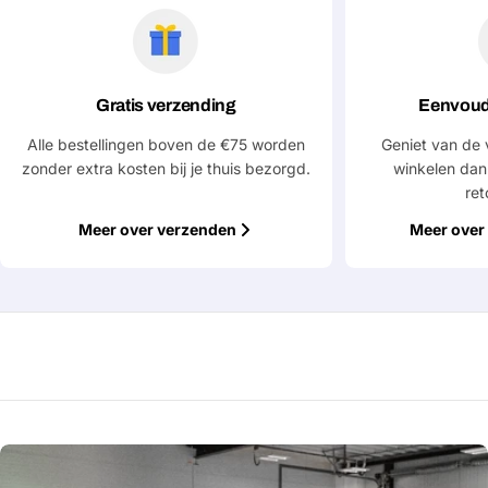
Jouw
bericht
Gratis verzending
Eenvoud
Velden gemarkeerd met * zijn verplicht
Alle bestellingen boven de €75 worden
Geniet van de 
Verstuur vraag
zonder extra kosten bij je thuis bezorgd.
winkelen dan
ret
Meer over verzenden
Meer over 