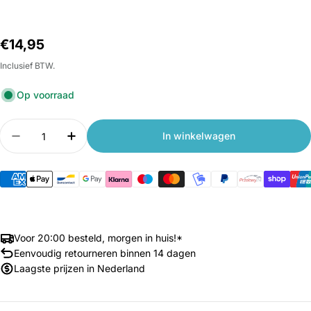
Normale
€14,95
prijs
Inclusief BTW.
Op voorraad
Aantal
In winkelwagen
Aantal verlagen voor Buitenband + binnenband 10
Aantal verhogen voor Buitenband + binn
Voor 20:00 besteld, morgen in huis!*
Eenvoudig retourneren binnen 14 dagen
Laagste prijzen in Nederland