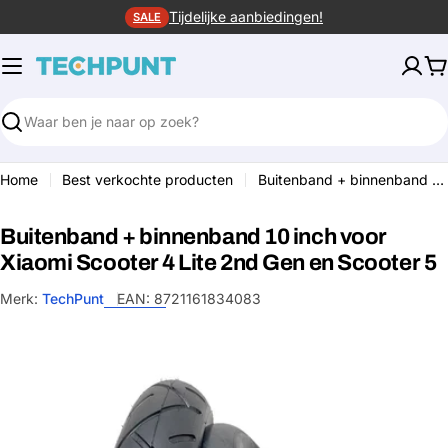
Ga
Tijdelijke aanbiedingen!
SALE
naar
de
W
inhoud
Zoeken
Home
Best verkochte producten
Buitenband + binnenband 10 inch voor Xiaomi Scooter 4 Lite 2nd Gen en Scooter 5
Buitenband + binnenband 10 inch voor
Xiaomi Scooter 4 Lite 2nd Gen en Scooter 5
Merk:
TechPunt
EAN:
8721161834083