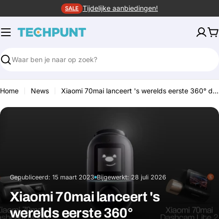
Ga
Tijdelijke aanbiedingen!
SALE
naar
de
W
inhoud
Zoeken
Home
News
Xiaomi 70mai lanceert 's werelds eerste 360° dashcam!
Gepubliceerd:
15 maart 2023
Bijgewerkt:
28 juli 2026
·
Xiaomi 70mai lanceert 's
werelds eerste 360°