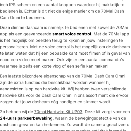
inch IPS scherm en een aantal knoppen waardoor hij makkelijk te
bedienen is. Echter is dit niet de enige manier om de 70Mai Dash
Cam Omni te bedienen.
Deze slimme dashcam is namelijk te bedienen met zowel de 70Mai
app als een geavanceerde
smart voice control
. Met de 70Mai app
is het mogelijk om beelden terug te kijken en jouw instellingen te
personaliseren. Met de voice control is het mogelijk om de dashcam
te laten weten dat hij een bepaalde kant moet filmen of in geval van
nood een video moet maken. Ook zijn er een aantal commando's
waarmee je zelfs een korte vlog of een selfie kan maken!
Een laatste bijzondere eigenschap van de 70Mai Dash Cam Omni
zijn de extra functies die beschikbaar worden wanneer hij
aangesloten is op een hardwire kit. Wij hebben twee verschillende
hardwire kits voor de Dash Cam Omni in ons assortiment die ervoor
zorgen dat jouw dashcam nóg handiger en slimmer wordt.
Zo hebben wij de
70mai Hardwire Kit UP03
. Deze kit zorgt voor een
24-uurs parkeerbewaking
, waarin de bewegingsdetectie van de
dashcam gevaren kan herkennen. Zo wordt de camera geactiveerd
om een clip op te nemen wanneer er verdachte activiteit is rond je