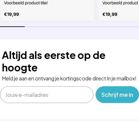
Voorbeeld product titel
Voorbeeld product t
Normale
€19,99
Normale
€19,99
prijs
prijs
Altijd als eerste op de
hoogte
Meld je aan en ontvang je kortingscode direct in je mailbox!
Email
‎ ‎ ‎ Schrijf me in‎ ‎ ‎ ‎