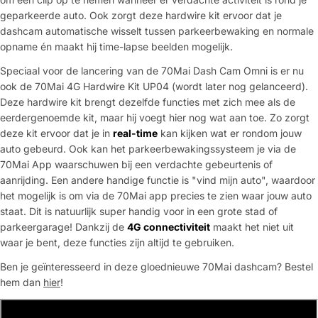
geparkeerde auto. Ook zorgt deze hardwire kit ervoor dat je
dashcam automatische wisselt tussen parkeerbewaking en normale
opname én maakt hij time-lapse beelden mogelijk.
Speciaal voor de lancering van de 70Mai Dash Cam Omni is er nu
ook de 70Mai 4G Hardwire Kit UP04 (wordt later nog gelanceerd).
Deze hardwire kit brengt dezelfde functies met zich mee als de
eerdergenoemde kit, maar hij voegt hier nog wat aan toe. Zo zorgt
deze kit ervoor dat je in
real-time
kan kijken wat er rondom jouw
auto gebeurd. Ook kan het parkeerbewakingssysteem je via de
70Mai App waarschuwen bij een verdachte gebeurtenis of
aanrijding. Een andere handige functie is "vind mijn auto", waardoor
het mogelijk is om via de 70Mai app precies te zien waar jouw auto
staat. Dit is natuurlijk super handig voor in een grote stad of
parkeergarage! Dankzij de
4G connectiviteit
maakt het niet uit
waar je bent, deze functies zijn altijd te gebruiken.
Ben je geïnteresseerd in deze gloednieuwe 70Mai dashcam? Bestel
hem dan
hier
!