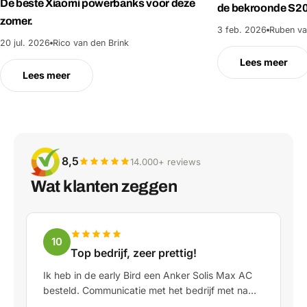
De beste Xiaomi powerbanks voor deze
de bekroonde S2
zomer.
3 feb. 2026
Ruben va
20 jul. 2026
Rico van den Brink
Lees meer
Lees meer
8,5
14.000+ reviews
Wat klanten zeggen
10
Top bedrijf, zeer prettig!
Ik heb in de early Bird een Anker Solis Max AC
besteld. Communicatie met het bedrijf met name
in Rico verliep erg prettig als klant. Door Rico