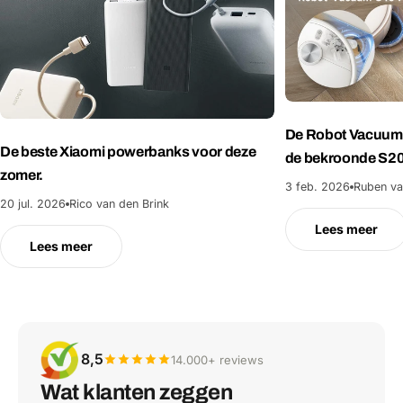
De Robot Vacuum 
De beste Xiaomi powerbanks voor deze
de bekroonde S2
zomer.
3 feb. 2026
Ruben va
20 jul. 2026
Rico van den Brink
Lees meer
Lees meer
8,5
14.000+ reviews
Wat klanten zeggen