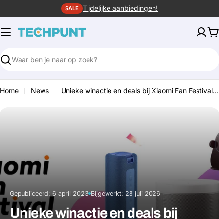
Ga
Tijdelijke aanbiedingen!
SALE
naar
de
W
inhoud
Zoeken
Home
News
Unieke winactie en deals bij Xiaomi Fan Festival 2023!
Gepubliceerd:
6 april 2023
Bijgewerkt:
28 juli 2026
·
Unieke winactie en deals bij