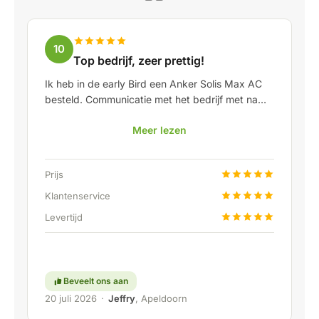
10
Top bedrijf, zeer prettig!
Ik heb in de early Bird een Anker Solis Max AC
besteld. Communicatie met het bedrijf met name
in Rico verliep erg prettig als klant. Door Rico
Meer lezen
werd ik goed op de hoogte gehouden van
levering en werd er prettig meegedacht. Na
afspraak van levering werd er zelfs een gratis
Prijs
een vaste aansluiting aangeboden om de thuis
accu doormiddel van een vaste verbinding aan
Klantenservice
te kunnen sluiten. Helemaal top natuurlijk.
Levertijd
Kortom; een erg fijn bedrijf waar service en
meedenken met de klant nog hoog in het
vaandel staat. Ga zo door!
Beveelt ons aan
20 juli 2026
·
Jeffry
, Apeldoorn