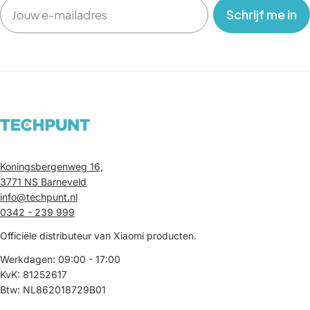
Email
‎ ‎ ‎ Schrijf me in‎ ‎ ‎ ‎
Koningsbergenweg 16,
3771 NS Barneveld
info@techpunt.nl
0342 - 239 999
Officiële distributeur van Xiaomi producten.
Werkdagen: 09:00 - 17:00
KvK: 81252617
Btw: NL862018729B01