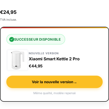
Prix
€24,95
habituel
TVA incluse.
SUCCESSEUR DISPONIBLE
✓
NOUVELLE VERSION
Xiaomi Smart Kettle 2 Pro
€44,95
→
Voir la nouvelle version
Même qualité, modèle repensé