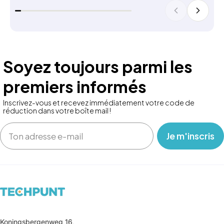
Soyez toujours parmi les
premiers informés
Inscrivez-vous et recevez immédiatement votre code de
réduction dans votre boîte mail !
Email
‎ ‎ ‎ Je m'inscris ‎ ‎ ‎
Koningsbergenweg 16,