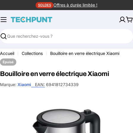
Aller
Offres à durée limitée !
SOLDES
au
contenu
P
Rechercher
Accueil
Collections
Bouilloire en verre électrique Xiaomi
Épuisé
Bouilloire en verre électrique Xiaomi
Marque:
Xiaomi
EAN:
6941812734339