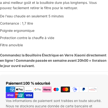
a ainsi meilleur goût et la bouilloire dure plus longtemps. Vous
pouvez facilement retirer le filtre pour le nettoyer.
De l'eau chaude en seulement 5 minutes
Contenance : 1,7 litre
Poignée ergonomique
Protection contre la chauffe à vide
Filtre amovible
Commandez la Bouilloire Électrique en Verre Xiaomi directement
en ligne ! Commande passée en semaine avant 20h00 = livraison
le jour ouvré suivant.
Poser une question
Votre
Moyens
nom
Paiement 100 % sécurisé
de
Votre
paiement
Partager ce produit
email
Vos informations de paiement sont traitées en toute sécurité.
Votre
Copier
Nous ne stockons aucune donnée de carte bancaire et
Partager