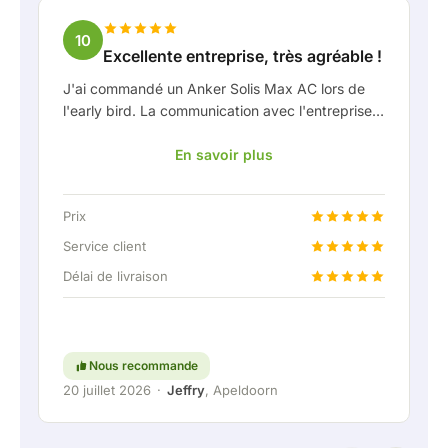
10
Excellente entreprise, très agréable !
J'ai commandé un Anker Solis Max AC lors de
l'early bird. La communication avec l'entreprise,
en particulier avec Rico, s'est très bien passée
En savoir plus
en tant que client. Rico m'a tenu bien informé de
la livraison et a fait preuve d'une belle réflexion
partagée. Après avoir convenu de la livraison, on
Prix
m'a même proposé gratuitement une connexion
fixe pour pouvoir raccorder la batterie
Service client
domestique via une liaison permanente. Vraiment
Délai de livraison
super, évidemment. En bref : une entreprise très
agréable où le service et l'écoute du client
restent une priorité. Continuez comme ça !
Nous recommande
20 juillet 2026
·
Jeffry
, Apeldoorn