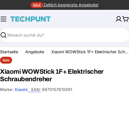
Zum
Zeitlich begrenzte Angebote!
SALE
Inhalt
springen
W
Suchen
Startseite
Angebote
Xiaomi WOWStick 1F+ Elektrischer Schraubendreher
Sale
Xiaomi WOWStick 1F+ Elektrischer
Schraubendreher
Marke:
Xiaomi
EAN:
6970157610091