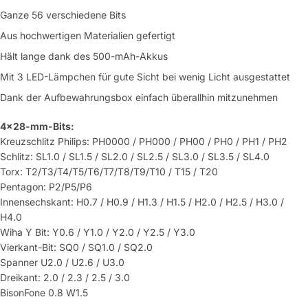
Ganze 56 verschiedene Bits
Aus hochwertigen Materialien gefertigt
Hält lange dank des 500-mAh-Akkus
Mit 3 LED-Lämpchen für gute Sicht bei wenig Licht ausgestattet
Dank der Aufbewahrungsbox einfach überallhin mitzunehmen
4x28-mm-Bits:
Kreuzschlitz Philips: PH0000 / PH000 / PH00 / PH0 / PH1 / PH2
Schlitz: SL1.0 / SL1.5 / SL2.0 / SL2.5 / SL3.0 / SL3.5 / SL4.0
Torx: T2/T3/T4/T5/T6/T7/T8/T9/T10 / T15 / T20
Pentagon: P2/P5/P6
Innensechskant: H0.7 / H0.9 / H1.3 / H1.5 / H2.0 / H2.5 / H3.0 /
H4.0
Wiha Y Bit: Y0.6 / Y1.0 / Y2.0 / Y2.5 / Y3.0
Vierkant-Bit: SQ0 / SQ1.0 / SQ2.0
Spanner U2.0 / U2.6 / U3.0
Dreikant: 2.0 / 2.3 / 2.5 / 3.0
BisonFone 0.8 W1.5