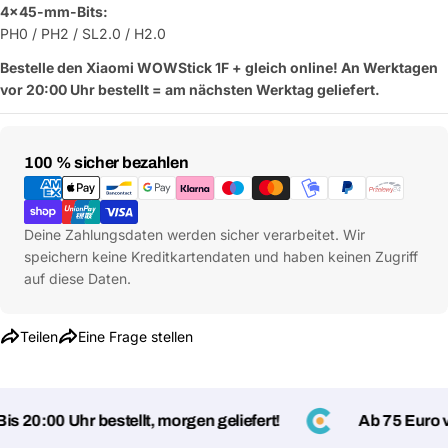
4x45-mm-Bits:
PH0 / PH2 / SL2.0 / H2.0
Bestelle den Xiaomi WOWStick 1F + gleich online! An Werktagen
vor 20:00 Uhr bestellt = am nächsten Werktag geliefert.
Zahlungsmethoden
100 % sicher bezahlen
Deine Zahlungsdaten werden sicher verarbeitet. Wir
speichern keine Kreditkartendaten und haben keinen Zugriff
auf diese Daten.
Eine Frage stellen
Teilen
Eine Frage stellen
Dein
Name
Deine
 20:00 Uhr bestellt, morgen geliefert!
Ab 75 Euro ve
Dieses Produkt teilen
E-