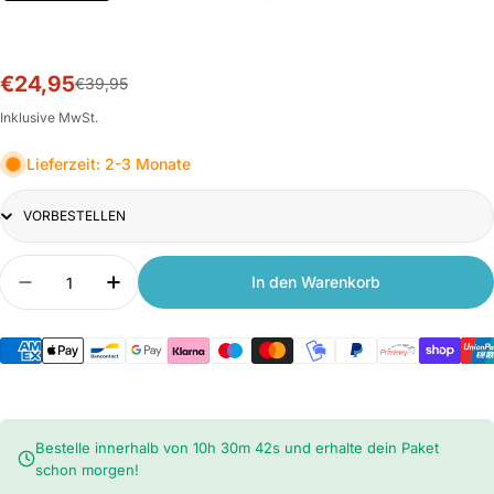
€24,95
Sale-
Normalpreis
€39,95
Preis
Inklusive MwSt.
Lieferzeit: 2-3 Monate
Titel
Anzahl
In den Warenkorb
Menge verringern für Xiaomi WOWStick 1F+ Elek
Anzahl erhöhen für Xiaomi WOWStick 1
Bestelle innerhalb von
10
h
30
m
42
s
und erhalte dein Paket
schon morgen!