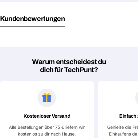
Mail
Dein
Kopieren
Teilen
Telefon
Kundenbewertungen
Deine
Nachricht
Mit * markierte Felder sind Pflichtfelder
Warum entscheidest du
dich für TechPunt?
Frage absenden
Kostenloser Versand
Einfach
Alle Bestellungen über 75 € liefern wir
Genieße die Fr
kostenlos zu dir nach Hause.
Einkaufens da