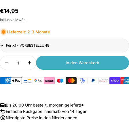
Normalpreis
€14,95
Inklusive MwSt.
Lieferzeit: 2-3 Monate
Title
Anzahl
In den Warenkorb
Menge verringern für Xiaomi Wanbo Beamer-Tas
Anzahl erhöhen für Xiaomi Wanbo Bea
Bis 20:00 Uhr bestellt, morgen geliefert!*
Einfache Rückgabe innerhalb von 14 Tagen
Niedrigste Preise in den Niederlanden