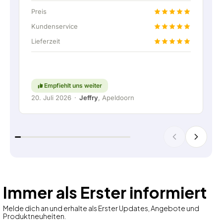
und hat sich prima mit eingebracht. Nach der
Preis
Lieferabsprache wurde sogar ein kostenloser
Festanschluss angeboten, um die Heimbatterie
Kundenservice
über eine feste Verbindung anschließen zu
Lieferzeit
können. Natürlich absolut top. Kurzum: ein sehr
angenehmes Unternehmen, bei dem Service und
Mitdenken für den Kunden noch
großgeschrieben werden. Weiter so!
Empfiehlt uns weiter
20. Juli 2026
·
Jeffry
, Apeldoorn
Immer als Erster informiert
Melde dich an und erhalte als Erster Updates, Angebote und
Produktneuheiten.