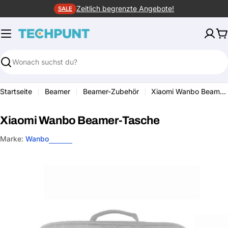
Zum
Zeitlich begrenzte Angebote!
SALE
Inhalt
springen
W
Suchen
Startseite
Beamer
Beamer-Zubehör
Xiaomi Wanbo Beamer-Tasche
Xiaomi Wanbo Beamer-Tasche
Marke:
Wanbo