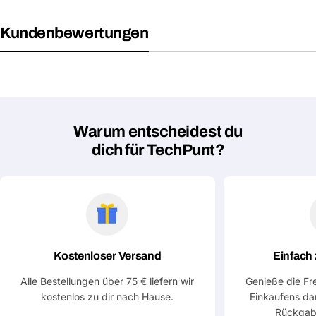
Kundenbewertungen
Eine Frage stellen
Warum entscheidest du
Dein
dich für TechPunt?
Name
Deine
Dieses Produkt teilen
E-
Mail
Dein
Kopieren
Teilen
Telefon
Kostenloser Versand
Einfach
Deine
Nachricht
Alle Bestellungen über 75 € liefern wir
Genieße die Fr
kostenlos zu dir nach Hause.
Einkaufens da
Rückgab