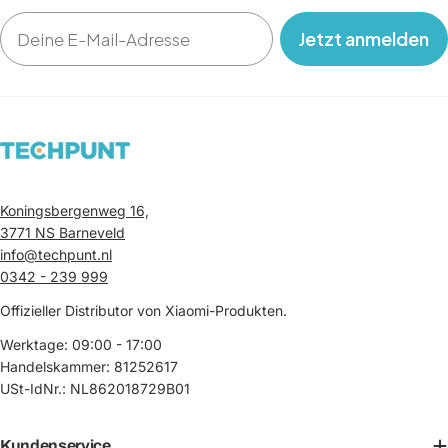
Email
‎ ‎ ‎ Jetzt anmelden‎ ‎ ‎ ‎
Koningsbergenweg 16,
3771 NS Barneveld
info@techpunt.nl
0342 - 239 999
Offizieller Distributor von Xiaomi-Produkten.
Werktage: 09:00 - 17:00
Handelskammer: 81252617
USt-IdNr.: NL862018729B01
Kundenservice