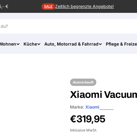
5,- €
Zeitlich begrenzte Angebote!
SALE
 Wohnen
Küche
Auto, Motorrad & Fahrrad
Pflege & Freize
Ausverkauft
Xiaomi Vacuum
Marke:
Xiaomi
Normalpreis
€319,95
Inklusive MwSt.