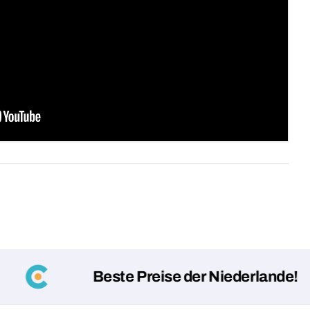
Deine
Nachricht
Mit * markierte Felder sind Pflichtf
Frage 
Beste Preise der Niederlande!