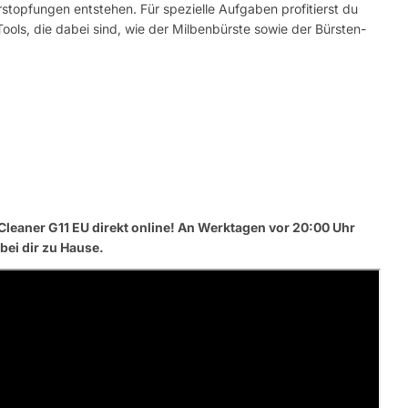
topfungen entstehen. Für spezielle Aufgaben profitierst du
ools, die dabei sind, wie der Milbenbürste sowie der Bürsten-
Cleaner G11 EU direkt online! An Werktagen vor 20:00 Uhr
Eine Fra
bei dir zu Hause.
Dein
Name
Deine
Dieses Produkt teilen
E-
Mail
Dein
Teilen
Telefon