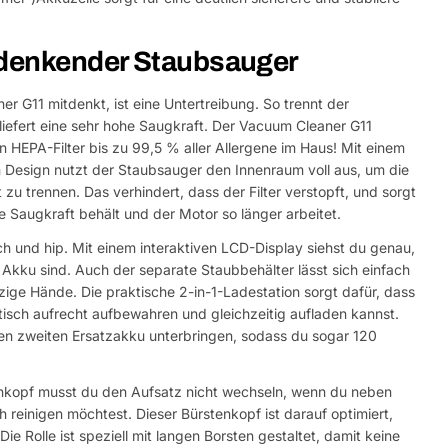
tdenkender Staubsauger
r G11 mitdenkt, ist eine Untertreibung. So trennt der
iefert eine sehr hohe Saugkraft. Der Vacuum Cleaner G11
n HEPA-Filter bis zu 99,5 % aller Allergene im Haus! Mit einem
 Design nutzt der Staubsauger den Innenraum voll aus, um die
 zu trennen. Das verhindert, dass der Filter verstopft, und sorgt
e Saugkraft behält und der Motor so länger arbeitet.
h und hip. Mit einem interaktiven LCD-Display siehst du genau,
 Akku sind. Auch der separate Staubbehälter lässt sich einfach
zige Hände. Die praktische 2-in-1-Ladestation sorgt dafür, dass
isch aufrecht aufbewahren und gleichzeitig aufladen kannst.
den zweiten Ersatzakku unterbringen, sodass du sogar 120
enkopf musst du den Aufsatz nicht wechseln, wenn du neben
einigen möchtest. Dieser Bürstenkopf ist darauf optimiert,
e Rolle ist speziell mit langen Borsten gestaltet, damit keine