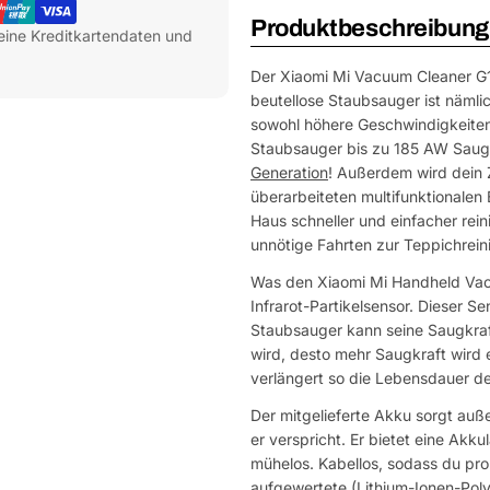
Produktbeschreibung
eine Kreditkartendaten und
Der Xiaomi Mi Vacuum Cleaner G11 
beutellose Staubsauger ist nämli
sowohl höhere Geschwindigkeiten 
Staubsauger bis zu 185 AW Saugk
Generation
! Außerdem wird dein 
überarbeiteten multifunktionale
Haus schneller und einfacher rei
unnötige Fahrten zur Teppichrein
Was den Xiaomi Mi Handheld Vacuu
Infrarot-Partikelsensor. Dieser 
Staubsauger kann seine Saugkraft
wird, desto mehr Saugkraft wird e
verlängert so die Lebensdauer d
Der mitgelieferte Akku sorgt auß
er verspricht. Er bietet eine Ak
mühelos. Kabellos, sodass du pr
aufgewertete (Lithium-Ionen-Polym