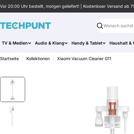
Zum
Vor 20:00 Uhr bestellt, morgen geliefert! | Kostenloser Versand ab 7
Inhalt
springen
Suchen
TV & Medien
Audio & Klang
Handy & Tablet
Haushalt &
Startseite
Kollektionen
Xiaomi Vacuum Cleaner G11