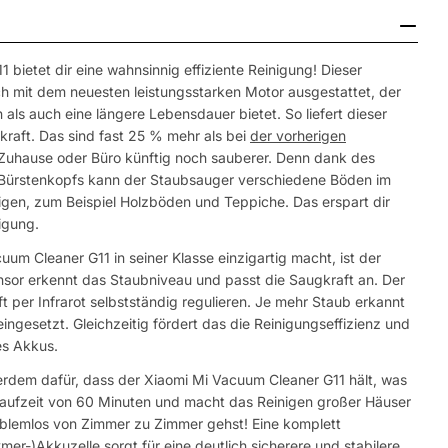
bietet dir eine wahnsinnig effiziente Reinigung! Dieser
ch mit dem neuesten leistungsstarken Motor ausgestattet, der
als auch eine längere Lebensdauer bietet. So liefert dieser
raft. Das sind fast 25 % mehr als bei
der vorherigen
Zuhause oder Büro künftig noch sauberer. Denn dank des
n Bürstenkopfs kann der Staubsauger verschiedene Böden im
nigen, zum Beispiel Holzböden und Teppiche. Das erspart dir
igung.
m Cleaner G11 in seiner Klasse einzigartig macht, ist der
Sensor erkennt das Staubniveau und passt die Saugkraft an. Der
 per Infrarot selbstständig regulieren. Je mehr Staub erkannt
ingesetzt. Gleichzeitig fördert das die Reinigungseffizienz und
es Akkus.
erdem dafür, dass der Xiaomi Mi Vacuum Cleaner G11 hält, was
kulaufzeit von 60 Minuten und macht das Reinigen großer Häuser
oblemlos von Zimmer zu Zimmer gehst! Eine komplett
er-)Akkuzelle sorgt für eine deutlich sicherere und stabilere