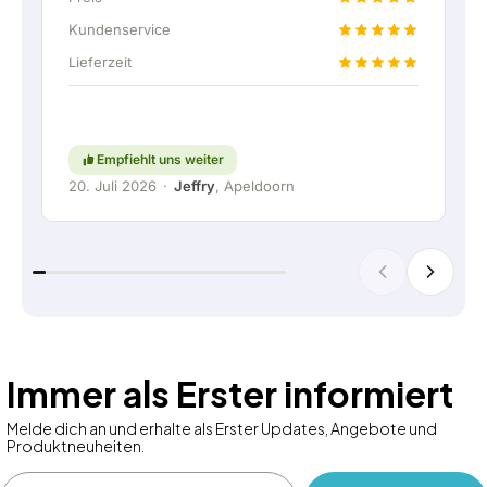
Lieferabsprache wurde sogar ein kostenloser
Festanschluss angeboten, um die Heimbatterie
Kundenservice
über eine feste Verbindung anschließen zu
Lieferzeit
können. Natürlich absolut top. Kurzum: ein sehr
angenehmes Unternehmen, bei dem Service und
Mitdenken für den Kunden noch
großgeschrieben werden. Weiter so!
Empfiehlt uns weiter
20. Juli 2026
·
Jeffry
, Apeldoorn
Immer als Erster informiert
Melde dich an und erhalte als Erster Updates, Angebote und
Produktneuheiten.
Email