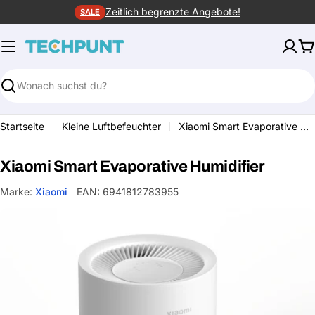
Zum
Zeitlich begrenzte Angebote!
SALE
Inhalt
springen
W
Suchen
Startseite
Kleine Luftbefeuchter
Xiaomi Smart Evaporative Humidifier
Xiaomi Smart Evaporative Humidifier
Marke:
Xiaomi
EAN:
6941812783955