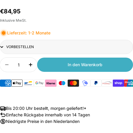
Normalpreis
€84,95
Inklusive MwSt.
Lieferzeit: 1-2 Monate
Title
Anzahl
In den Warenkorb
Menge verringern für Xiaomi Smart Evaporative 
Anzahl erhöhen für Xiaomi Smart Evapor
Bis 20:00 Uhr bestellt, morgen geliefert!*
Einfache Rückgabe innerhalb von 14 Tagen
Niedrigste Preise in den Niederlanden