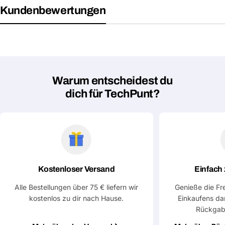
Kundenbewertungen
Deine
Dieses Produkt teilen
E-
Mail
Dein
Kopieren
Teilen
Telefon
Deine
Nachricht
Warum entscheidest du
dich für TechPunt?
Mit * markierte Felder sind Pflichtfelder
Frage absenden
Kostenloser Versand
Einfach
Alle Bestellungen über 75 € liefern wir
Genieße die Fr
kostenlos zu dir nach Hause.
Einkaufens da
Rückgab